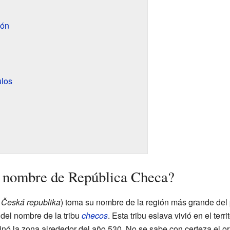
ión
ulos
l nombre de República Checa?
Česká republika
) toma su nombre de la región más grande del 
del nombre de la tribu
checos
. Esta tribu eslava vivió en el ter
nó la zona alrededor del año 530. No se sabe con certeza el ori