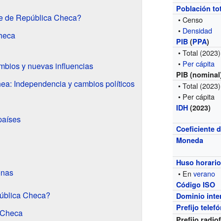
Población to
e de República Checa?
• Censo
•
Densidad
Checa
PIB
(
PPA
)
• Total
(2023)
•
Per cápita
bios y nuevas influencias
PIB (nominal
a: Independencia y cambios políticos
• Total
(2023)
• Per cápita
IDH
(2023)
países
Coeficiente d
Moneda
Huso horari
onas
• En
verano
Código ISO
ública Checa?
Dominio inte
Prefijo telef
 Checa
Prefijo radio