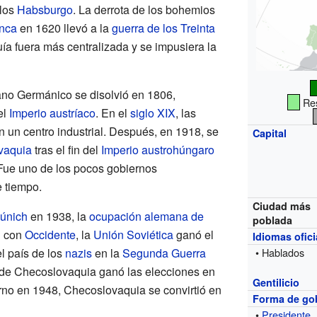
 los
Habsburgo
. La derrota de los bohemios
anca
en 1620 llevó a la
guerra de los Treinta
ía fuera más centralizada y se impusiera la
no Germánico se disolvió en 1806,
Res
el
Imperio austríaco
. En el
siglo XIX
, las
en un centro industrial. Después, en 1918, se
Capital
vaquia
tras el fin del
Imperio austrohúngaro
 Fue uno de los pocos gobiernos
 tiempo.
Ciudad más
únich
en 1938, la
ocupación alemana de
poblada
n con
Occidente
, la
Unión Soviética
ganó el
Idiomas ofici
el país de los
nazis
en la
Segunda Guerra
• Hablados
 de Checoslovaquia ganó las elecciones en
Gentilicio
rno en 1948, Checoslovaquia se convirtió en
Forma de go
•
Presidente