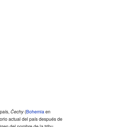
país,
Čechy
(
Bohemia
en
ritorio actual del país después de
gen del nombre de la tribu.