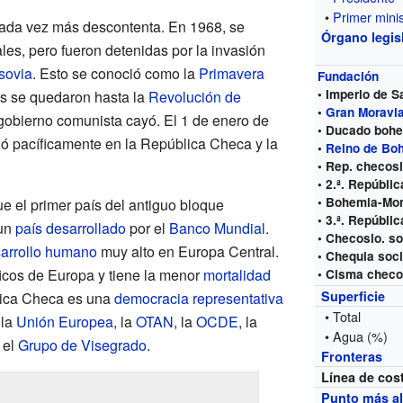
•
Primer minis
cada vez más descontenta. En 1968, se
Órgano legis
ales, pero fueron detenidas por la invasión
sovia
. Esto se conoció como la
Primavera
Fundación
• Imperio de 
cas se quedaron hasta la
Revolución de
•
Gran Moravi
gobierno comunista cayó. El 1 de enero de
• Ducado boh
ó pacíficamente en la República Checa y la
•
Reino de Bo
• Rep. checos
• 2.ª. Repúblic
• Bohemia-Mor
e el primer país del antiguo bloque
• 3.ª. Repúblic
 un
país desarrollado
por el
Banco Mundial
.
• Checoslo. so
sarrollo humano
muy alto en Europa Central.
• Chequia soci
icos de Europa y tiene la menor
mortalidad
• Cisma chec
Superficie
lica Checa es una
democracia representativa
• Total
 la
Unión Europea
, la
OTAN
, la
OCDE
, la
• Agua (%)
 el
Grupo de Visegrado
.
Fronteras
Línea de cos
Punto más al