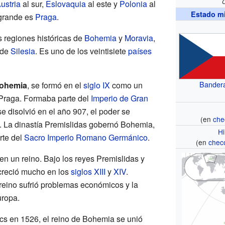
ustria
al sur,
Eslovaquia
al este y
Polonia
al
Estado m
 grande es
Praga
.
 regiones históricas de
Bohemia
y
Moravia
,
 de
Silesia
. Es uno de los veintisiete
países
Bander
ohemia
, se formó en el
siglo IX
como un
Praga. Formaba parte del
Imperio de Gran
e disolvió en el año 907, el poder se
(en
che
. La dinastía Premislidas gobernó Bohemia,
H
rte del
Sacro Imperio Romano Germánico
.
(en
chec
en un reino. Bajo los reyes Premislidas y
creció mucho en los
siglos XIII
y
XIV
.
l reino sufrió problemas económicos y la
uropa.
cs en 1526, el reino de Bohemia se unió