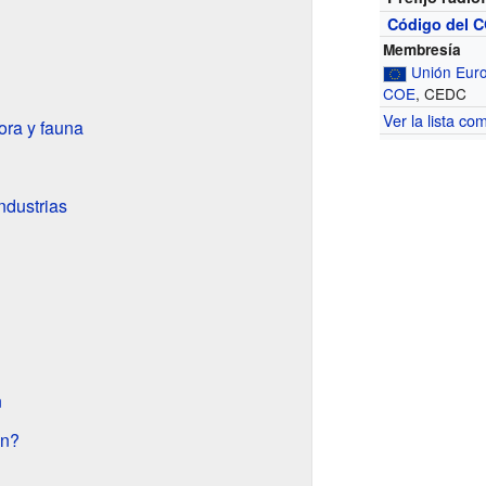
Código del C
Membresía
Unión Eur
COE
, CEDC
Ver la lista co
ora y fauna
ndustrias
n
ón?