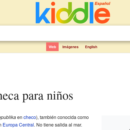
Web
Imágenes
English
heca para niños
epublika
en
checo
), también conocida como
n
Europa Central
. No tiene salida al mar.