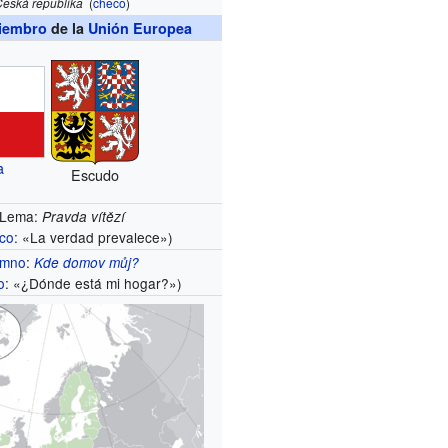
Česká republika
(
checo
)
iembro
de la
Unión Europea
a
Escudo
Lema:
Pravda vítězí
co
: «La verdad prevalece»)
imno
:
Kde domov můj?
o
: «¿Dónde está mi hogar?»)