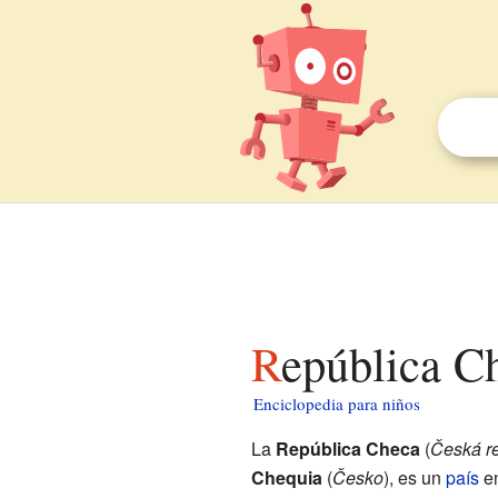
República C
Enciclopedia para niños
La
República Checa
(
Česká r
Chequia
(
Česko
), es un
país
e