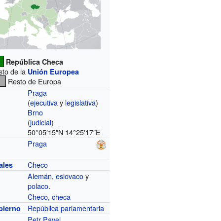
República Checa
to de la
Unión Europea
Resto de Europa
Praga
(
ejecutiva
y
legislativa
)
Brno
(
judicial
)
50°05′15″N
14°25′17″E
Praga
Checo
ales
Alemán
,
eslovaco
y
polaco
.
Checo, checa
República
parlamentaria
bierno
Petr Pavel