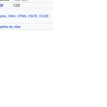
CZE
OI
opea
,
ONU
,
OTAN
,
OSCE
,
OCDE
mpleta de citas