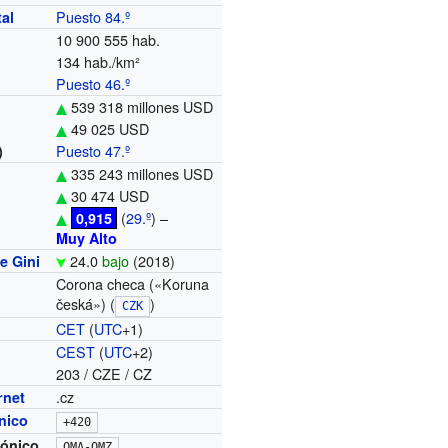
Puesto 84.º
tal
10 900 555
hab.
134 hab./km²
Puesto 46.º
539 318 millones USD
49 025 USD
Puesto 47.º
)
335 243 millones USD
30 474 USD
(
29.º
) –
0,915
Muy Alto
24.0
bajo
(2018)
e Gini
Corona checa («Koruna
česká») (
)
CZK
CET
(
UTC
+1)
o
CEST
(
UTC
+2)
203 / CZE / CZ
.cz
rnet
ónico
+420
fónico
OMA-OMZ