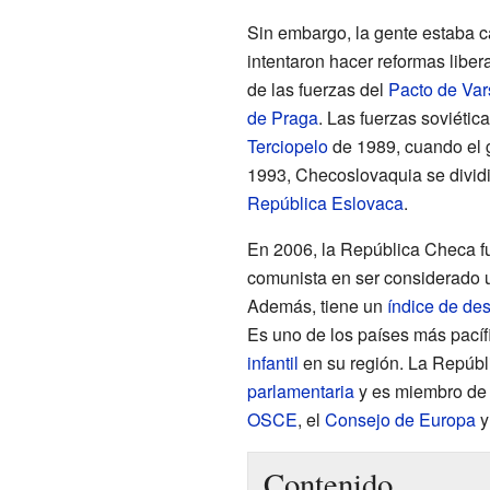
Sin embargo, la gente estaba 
intentaron hacer reformas liber
de las fuerzas del
Pacto de Var
de Praga
. Las fuerzas soviéti
Terciopelo
de 1989, cuando el 
1993, Checoslovaquia se dividi
República Eslovaca
.
En 2006, la República Checa fu
comunista en ser considerado
Además, tiene un
índice de de
Es uno de los países más pacíf
infantil
en su región. La Repúb
parlamentaria
y es miembro de
OSCE
, el
Consejo de Europa
y
Contenido