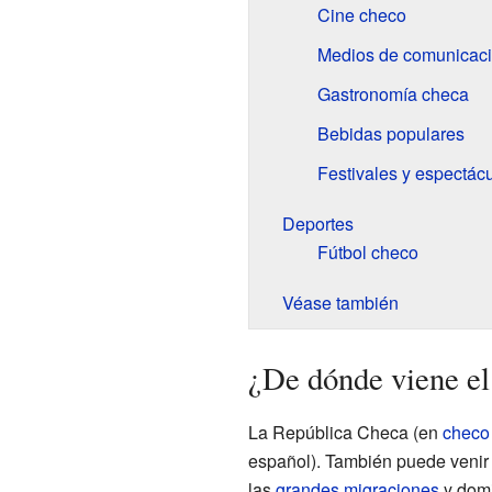
Cine checo
Medios de comunicac
Gastronomía checa
Bebidas populares
Festivales y espectác
Deportes
Fútbol checo
Véase también
¿De dónde viene e
La República Checa (en
checo
español). También puede venir 
las
grandes migraciones
y domi