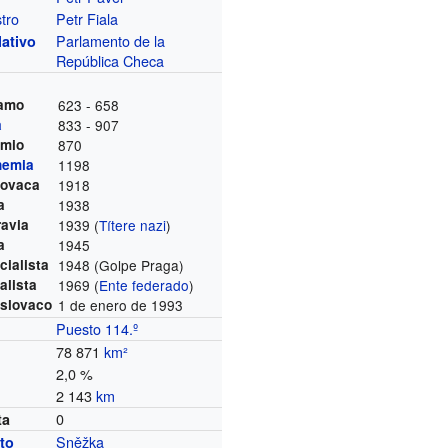
tro
Petr Fiala
Parlamento de la
lativo
República Checa
Samo
623 - 658
a
833 - 907
emio
870
hemia
1198
lovaca
1918
a
1938
avia
1939 (
Títere
nazi
)
a
1945
cialista
1948 (Golpe Praga)
alista
1969 (
Ente federado
)
oslovaco
1 de enero de 1993
Puesto 114.º
78 871
km²
2,0 %
2 143
km
0
ta
Sněžka
to