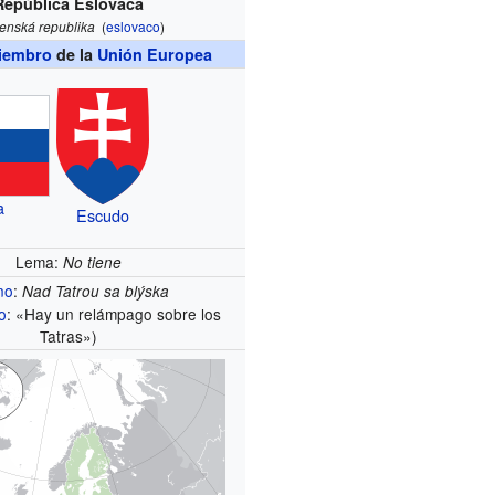
República Eslovaca
enská republika
(
eslovaco
)
iembro
de la
Unión Europea
a
Escudo
Lema:
No tiene
no
:
Nad Tatrou sa blýska
o
: «Hay un relámpago sobre los
Tatras»)