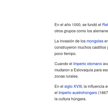
En el año 1000, se fundó el
Rei
otros grupos como los alemane
La invasión de los
mongoles
en
construyeron muchos castillos y
poco tiempo.
Cuando el
Imperio otomano
ava
mudaron a Eslovaquia para esc
zonas rurales.
En el
siglo XVIII
, la influencia
el
Imperio austrohúngaro
(1867-
la cultura húngara.