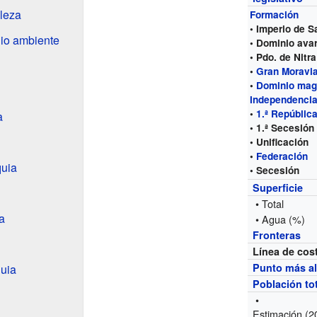
aleza
Formación
• Imperio de 
io ambiente
• Dominio ava
• Pdo. de Nitra
•
Gran Moravi
•
Dominio mag
Independenci
•
1.ª Repúblic
a
• 1.ª Secesión
• Unificación
•
Federación
quia
• Secesión
Superficie
• Total
a
• Agua (%)
Fronteras
Línea de cos
Punto más al
uia
Población to
•
Estimación (2