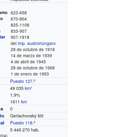
Samo
623-658
ro
670-804
825-1108
a
833-907
iar
907-1918
a
del
Imp. austrohúngaro
a
28 de octubre de 1918
14 de marzo de 1939
4 de abril de 1945
28 de octubre de 1968
1 de enero de 1993
Puesto 127.º
49 035
km²
1,9%
1611
km
0
ta
Gerlachovský štít
to
Puesto 118.º
tal
5 449 270 hab.
024)