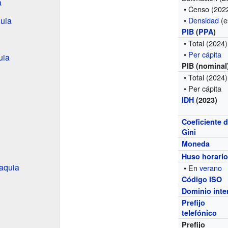
a
• Censo (202
uia
•
Densidad
(e
PIB
(
PPA
)
• Total
(2024)
•
Per cápita
uia
PIB (nominal
• Total
(2024)
• Per cápita
IDH
(2023)
Coeficiente 
Gini
Moneda
Huso horari
aquia
• En
verano
Código ISO
Dominio inte
Prefijo
telefónico
Prefijo