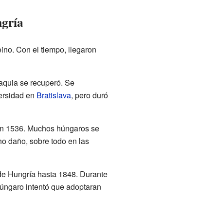
ngría
eino. Con el tiempo, llegaron
quia se recuperó. Se
ersidad en
Bratislava
, pero duró
o en 1536. Muchos húngaros se
o daño, sobre todo en las
l de Hungría hasta 1848. Durante
 húngaro intentó que adoptaran