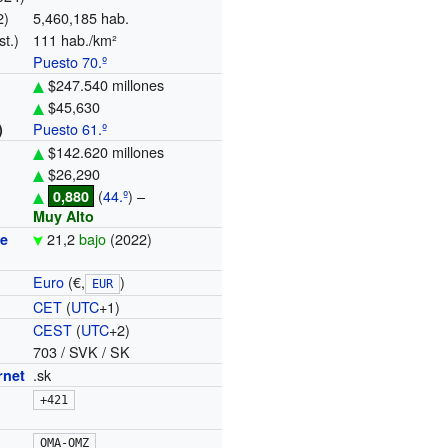
2)
5,460,185 hab.
st.)
111 hab./km²
Puesto 70.º
$247.540 millones
$45,630
Puesto 61.º
)
$142.620 millones
$26,290
(
44.º
) –
0,880
Muy Alto
21,2
bajo
(2022)
de
Euro
(€,
)
EUR
CET
(
UTC
+1)
o
CEST
(
UTC
+2)
703 / SVK / SK
.sk
rnet
+421
OMA-OMZ