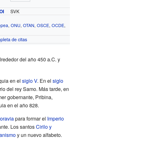
SVK
OI
opea
,
ONU
,
OTAN
,
OSCE
,
OCDE
,
mpleta de citas
lrededor del año 450 a.C. y
quia en el
siglo V
. En el
siglo
erio del rey Samo. Más tarde, en
imer gobernante, Pribina,
ia en el año 828.
oravia
para formar el
Imperio
ante. Los santos
Cirilo y
tianismo
y un nuevo alfabeto.