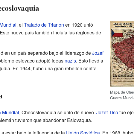
ecoslovaquia
 Mundial
, el
Tratado de Trianon
en 1920 unió
 Este nuevo país también incluía las regiones de
ió en un país separado bajo el liderazgo de
Jozef
gobierno eslovaco adoptó ideas
nazis
. Esto llevó a
judía. En 1944, hubo una gran rebelión contra
Mapa de Chec
a
Guerra Mundi
 Mundial
, Checoslovaquia se unió de nuevo.
Jozef Tiso
fue ej
alemán tuvieron que abandonar Eslovaquia.
 estar bajo la influencia de la
Unión Soviética
. En 1968, hubo 