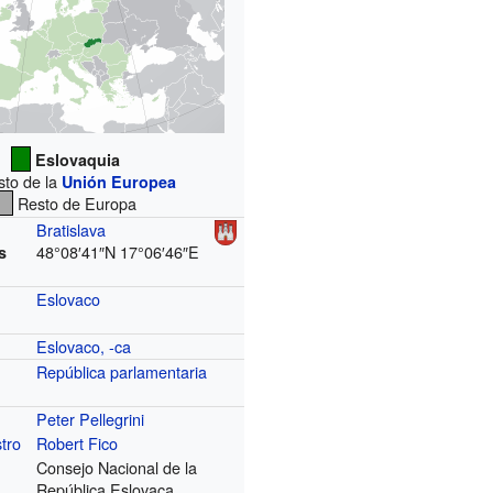
Eslovaquia
to de la
Unión Europea
Resto de Europa
Bratislava
48°08′41″N
17°06′46″E
s
Eslovaco
Eslovaco, -ca
República
parlamentaria
Peter Pellegrini
tro
Robert Fico
Consejo Nacional de la
República Eslovaca