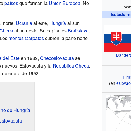
ete
países
que forman la
Unión Europea
. No
Slov
Estado m
l norte,
Ucrania
al este,
Hungría
al sur,
 Checa
al noroeste. Su capital es
Bratislava
,
 Los
montes Cárpatos
cubren la parte norte
Bander
 del Este
en 1989,
Checoslovaquia
se
es nuevos: Eslovaquia y la
República Checa
.
1 de enero de 1993.
Him
(en
eslovac
ino de Hungría
oslovaquia