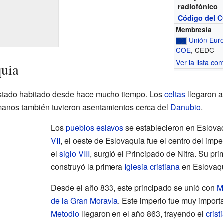
radiofónico
Código del C
Membresía
Unión Eur
COE
, CEDC
Ver la lista co
quia
 estado habitado desde hace mucho tiempo. Los
celtas
llegaron a
manos también tuvieron asentamientos cerca del
Danubio
.
Los
pueblos eslavos
se establecieron en Eslova
VII
, el oeste de Eslovaquia fue el centro del imp
el
siglo VIII
, surgió el Principado de Nitra. Su pr
construyó la primera
Iglesia cristiana
en Eslovaqu
Desde el año 833, este principado se unió con
M
de la Gran Moravia
. Este imperio fue muy import
Metodio
llegaron en el año 863, trayendo el
cris