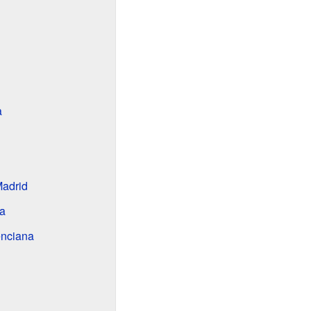
a
adrid
ia
enciana