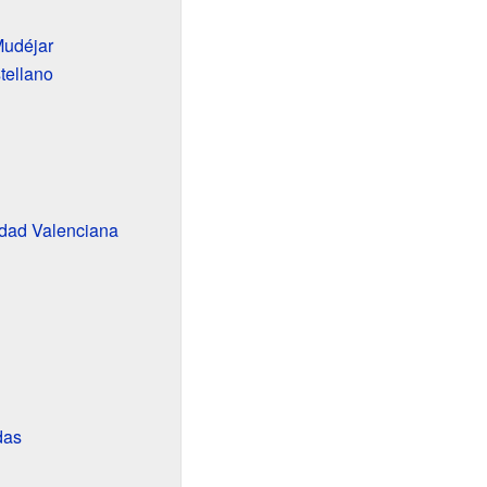
Mudéjar
tellano
dad Valenciana
das