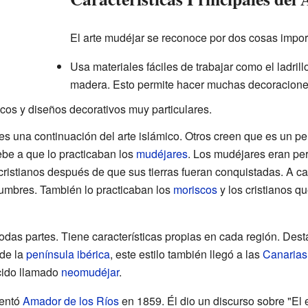
El arte mudéjar se reconoce por dos cosas impor
Usa materiales fáciles de trabajar como el ladrillo
madera. Esto permite hacer muchas decoracione
cos y diseños decorativos muy particulares.
 una continuación del arte islámico. Otros creen que es un per
ebe a que lo practicaban los
mudéjares
. Los mudéjares eran pe
cristianos después de que sus tierras fueran conquistadas. A 
tumbres. También lo practicaban los
moriscos
y los cristianos q
todas partes. Tiene características propias en cada región. Des
de la
península ibérica
, este estilo también llegó a las
Canarias
ecido llamado
neomudéjar
.
ventó
Amador de los Ríos
en 1859. Él dio un discurso sobre "El e