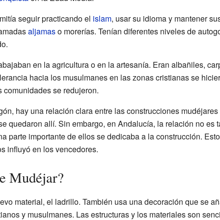
itía seguir practicando el
islam
, usar su idioma y mantener su
llamadas
aljamas
o morerías. Tenían diferentes niveles de auto
do.
bajaban en la agricultura o en la artesanía. Eran albañiles, car
tolerancia hacia los musulmanes en las zonas cristianas se hicie
as comunidades se redujeron.
n, hay una relación clara entre las construcciones mudéjares 
 quedaron allí. Sin embargo, en Andalucía, la relación no es ta
parte importante de ellos se dedicaba a la construcción. Est
os influyó en los vencedores.
te Mudéjar?
evo material, el ladrillo. También usa una decoración que se a
ianos y musulmanes. Las estructuras y los materiales son senci