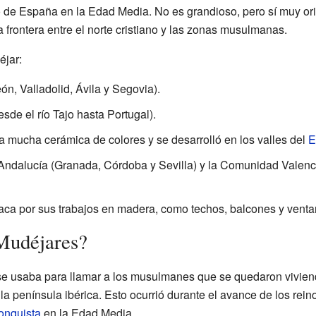
o de España en la Edad Media. No es grandioso, pero sí muy ori
a frontera entre el norte cristiano y las zonas musulmanas.
éjar:
ón, Valladolid, Ávila y Segovia).
esde el río Tajo hasta Portugal).
a mucha cerámica de colores y se desarrolló en los valles del
E
Andalucía (Granada, Córdoba y Sevilla) y la Comunidad Valenci
aca por sus trabajos en madera, como techos, balcones y venta
 Mudéjares?
e usaba para llamar a los musulmanes que se quedaron viviendo 
a península ibérica. Esto ocurrió durante el avance de los reino
onquista
en la Edad Media.