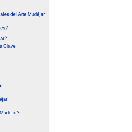
pales del Arte Mudéjar
res?
jar?
s Clave
a
éjar
 Mudéjar?