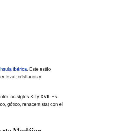
nsula ibérica
. Este estilo
dieval, cristianos y
tre los siglos XII y XVII. Es
o, gótico, renacentista) con el
 Arte Mudéjar