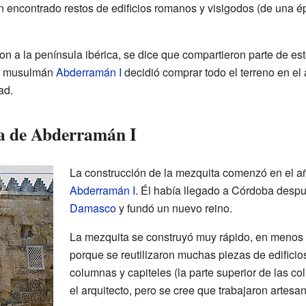
 encontrado restos de edificios romanos y visigodos (de una épo
 a la península ibérica, se dice que compartieron parte de este
der musulmán
Abderramán I
decidió comprar todo el terreno en el 
ad.
a de Abderramán I
La construcción de la mezquita comenzó en el a
Abderramán I
. Él había llegado a Córdoba despu
Damasco
y fundó un nuevo reino.
La mezquita se construyó muy rápido, en menos 
porque se reutilizaron muchas piezas de edifici
columnas y capiteles (la parte superior de las c
el arquitecto, pero se cree que trabajaron artesan