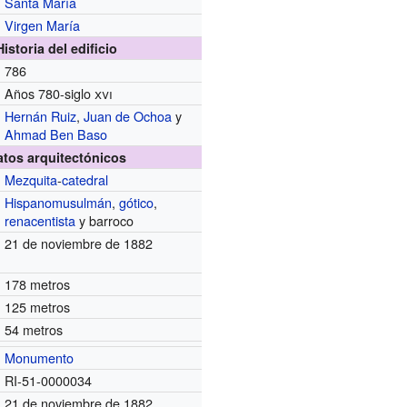
Santa María
Virgen María
Historia del edificio
786
Años 780-siglo
xvi
Hernán Ruiz
,
Juan de Ochoa
y
Ahmad Ben Baso
atos arquitectónicos
Mezquita
-
catedral
Hispanomusulmán
,
gótico
,
renacentista
y barroco
21 de noviembre de 1882
178 metros
125 metros
54 metros
Monumento
RI-51-0000034
21 de noviembre de 1882