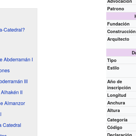
Advocación
Patrono
Fundación
a-Catedral?
Construcción
Arquitecto
D
de Abderramán I
Tipo
Estilo
iones
bderramán III
Año de
inscripción
 Alhakén II
Longitud
de Almanzor
Anchura
Altura
l
Categoría
a Catedral
Código
Declaración
tes