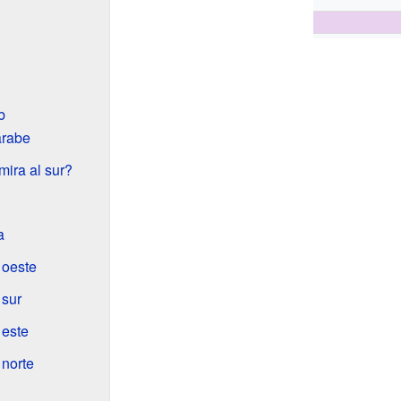
b
árabe
mira al sur?
a
 oeste
 sur
 este
 norte