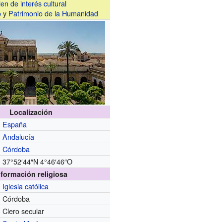
ien de interés cultural
o
y
Patrimonio de la Humanidad
Localización
España
Andalucía
Córdoba
37°52′44″N
4°46′46″O
nformación religiosa
Iglesia católica
Córdoba
Clero secular