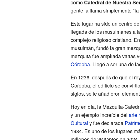
como
Catedral de Nuestra Se
gente la llama simplemente "la
Este lugar ha sido un centro de
llegada de los musulmanes a la 
complejo religioso cristiano. E
musulmán, fundó la gran mezqui
mezquita fue ampliada varias 
Córdoba
. Llegó a ser una de 
En 1236, después de que el re
Córdoba, el edificio se convirtió
siglos, se le añadieron element
Hoy en día, la Mezquita-Cate
y un ejemplo increíble del
arte
Cultural
y fue declarada
Patrim
1984. Es uno de los lugares m
millones de visitantes en 2024.