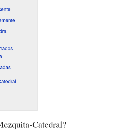
cente
emente
dral
rrados
a
cadas
Catedral
Mezquita-Catedral?