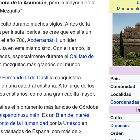
ñora de la Asunción
, pero la mayoría de la
b
Monument
 Mezquita".
 culto durante muchos siglos. Antes de la
península ibérica, se cree que existía un
n el año 786,
Abderramán I
, un líder
ta en este mismo sitio. Con el tiempo, la
veces, especialmente durante el
Califato de
las mezquitas más grandes del mundo.
y
Fernando III de Castilla
conquistara
País
 en una catedral cristiana. A lo largo de los
Comunidad
os cristianos, como una gran capilla mayor.
Localidad
Coordenadas
dral es el monumento más famoso de Córdoba
I
 hispanomusulmán
. Es un
Bien de Interés
Culto
onio de la Humanidad
por la
Unesco
en
Diócesis
ás visitados de España, con más de 2
Orden