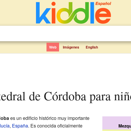
Web
Imágenes
English
atedral de Córdoba para niñ
doba
es un edificio histórico muy importante
lucía
,
España
. Es conocida oficialmente
Mezqu