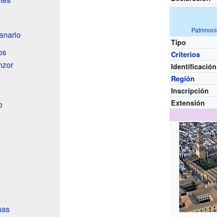
Patrimon
anario
Tipo
os
Criterios
nzor
Identificación
Región
Inscripción
Extensión
o
nas