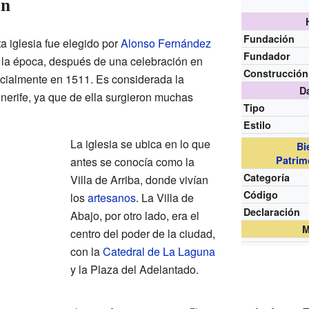
ón
Fundación
a iglesia fue elegido por
Alonso Fernández
Fundador
de la época, después de una celebración en
Construcción
ficialmente en 1511. Es considerada la
D
Tenerife, ya que de ella surgieron muchas
Tipo
Estilo
La iglesia se ubica en lo que
Bi
Patrim
antes se conocía como la
Categoría
Villa de Arriba, donde vivían
Código
los
artesanos
. La Villa de
Declaración
Abajo, por otro lado, era el
M
centro del poder de la ciudad,
con la
Catedral de La Laguna
y la Plaza del Adelantado.