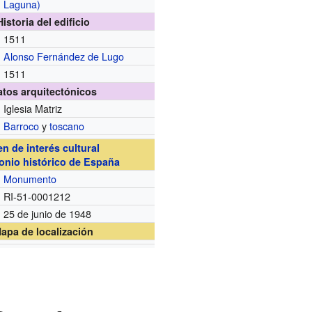
Laguna)
Historia del edificio
1511
Alonso Fernández de Lugo
1511
atos arquitectónicos
Iglesia Matriz
Barroco
y
toscano
en de interés cultural
onio histórico de España
Monumento
RI-51-0001212
25 de junio de 1948
apa de localización