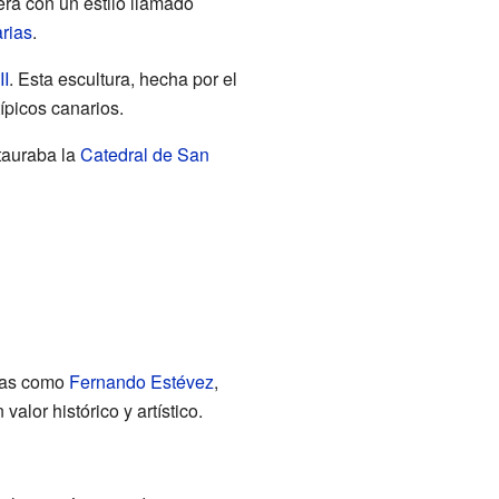
era con un estilo llamado
rias
.
I
. Esta escultura, hecha por el
ípicos canarios.
stauraba la
Catedral de San
stas como
Fernando Estévez
,
alor histórico y artístico.