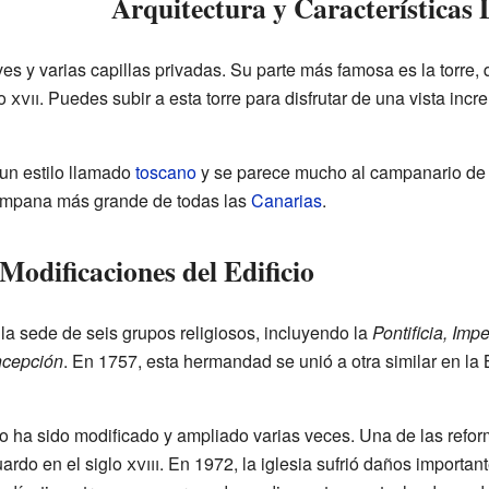
Arquitectura y Características
aves y varias capillas privadas. Su parte más famosa es la torre,
lo
xvii
. Puedes subir a esta torre para disfrutar de una vista incr
 un estilo llamado
toscano
y se parece mucho al campanario de 
campana más grande de todas las
Canarias
.
Modificaciones del Edificio
la sede de seis grupos religiosos, incluyendo la
Pontificia, Imp
ncepción
. En 1757, esta hermandad se unió a otra similar en la
icio ha sido modificado y ampliado varias veces. Una de las refo
uardo en el siglo
xviii
. En 1972, la iglesia sufrió daños importan