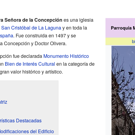
ra Señora de la Concepción
es una iglesia
e
San Cristóbal de La Laguna
y en toda la
Parroquia M
spaña
. Fue construida en 1497 y se
b
La Concepción y Doctor Olivera.
epción fue declarada
Monumento Histórico
 un
Bien de Interés Cultural
en la categoría de
ran valor histórico y artístico.
triz
rísticas Destacadas
dificaciones del Edificio