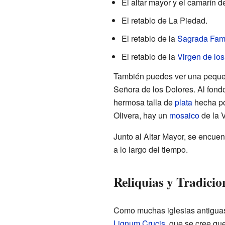
El altar mayor y el camarín d
El retablo de La Piedad.
El retablo de la
Sagrada Fami
El retablo de la
Virgen de los
También puedes ver una pequ
Señora de los Dolores. Al fondo
hermosa talla de
plata
hecha po
Olivera, hay un
mosaico
de la V
Junto al Altar Mayor, se encuen
a lo largo del tiempo.
Reliquias y Tradicio
Como muchas iglesias antiguas,
Lignum Crucis
, que se cree qu