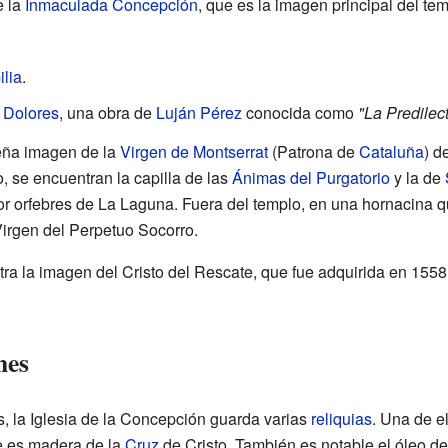
e la
Inmaculada Concepción
, que es la imagen principal del te
lia
.
 Dolores
, una obra de
Luján Pérez
conocida como
"La Predilec
eña imagen de la
Virgen de Montserrat
(Patrona de
Cataluña
) d
, se encuentran la capilla de las
Ánimas del Purgatorio
y la de
r orfebres de La Laguna. Fuera del templo, en una hornacina q
irgen del Perpetuo Socorro.
tra la imagen del Cristo del Rescate, que fue adquirida en 1558
nes
 la Iglesia de la Concepción guarda varias
reliquias
. Una de e
e es madera de la
Cruz
de Cristo. También es notable el óleo d