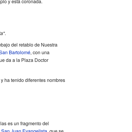
mplo y está coronada.
ta"
.
ebajo del retablo de Nuestra
San Bartolomé
, con una
ue da a la Plaza Doctor
 y ha tenido diferentes nombres
llas es un fragmento del
e
San Juan Evangelista
, que se