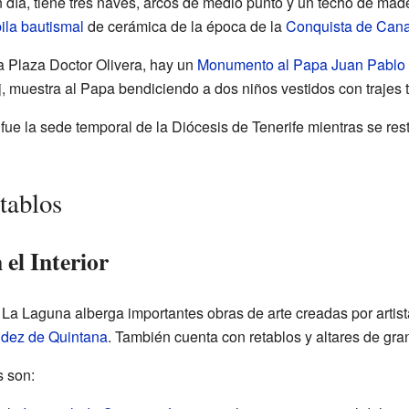
 día, tiene tres naves, arcos de medio punto y un techo de mad
ila bautismal
de cerámica de la época de la
Conquista de Cana
 la Plaza Doctor Olivera, hay un
Monumento al Papa Juan Pablo I
muestra al Papa bendiciendo a dos niños vestidos con trajes t
 fue la sede temporal de la Diócesis de Tenerife mientras se re
tablos
 el Interior
 La Laguna alberga importantes obras de arte creadas por arti
ndez de Quintana
. También cuenta con retablos y altares de gran v
 son: