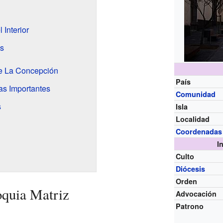
 Interior
es
de La Concepción
País
as Importantes
Comunidad
s
Isla
Localidad
Coordenadas
I
Culto
Diócesis
Orden
oquia Matriz
Advocación
Patrono