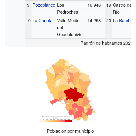
9
Pozoblanco
Los
16 946
19
Castro del
Pedroches
Río
10
La Carlota
Valle Medio
14 258
20
La Rambla
del
Guadalquivir
Padrón de habitantes 2023
Población por municipio