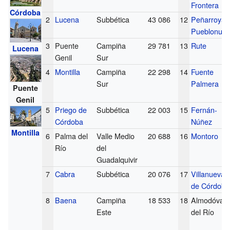
Frontera
Córdoba
2
Lucena
Subbética
43 086
12
Peñarroya-
Pueblonue
3
Puente
Campiña
29 781
13
Rute
Lucena
Genil
Sur
4
Montilla
Campiña
22 298
14
Fuente
Sur
Palmera
Puente
Genil
5
Priego de
Subbética
22 003
15
Fernán-
Córdoba
Núñez
Montilla
6
Palma del
Valle Medio
20 688
16
Montoro
Río
del
Guadalquivir
7
Cabra
Subbética
20 076
17
Villanueva
de Córdoba
8
Baena
Campiña
18 533
18
Almodóvar
Este
del Río