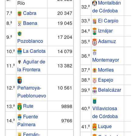
Montalbán
Río
32.ª
de Córdoba
7.ª
Cabra
20 347
33.ª
El Carpio
8.ª
Baena
19 045
Iznájar
34.ª
9.ª
17 204
Pozoblanco
Adamuz
35.ª
La Carlota
10.ª
14 079
36.ª
Montemayor
Aguilar de
11.ª
13 382
la Frontera
37.ª
Moriles
38.ª
Espejo
12.ª
10 561
Peñarroya-
Belalcázar
39.ª
Pueblonuevo
Rute
13.ª
9898
40.ª
Villaviciosa
de Córdoba
Fuente
14.ª
9766
Palmera
Luque
41.ª
Fernán-