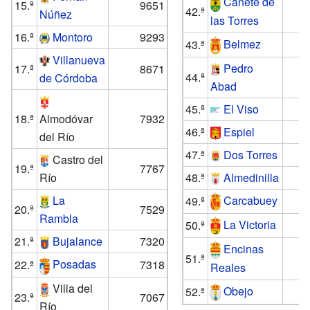
Cañete de
15.ª
9651
42.ª
Núñez
las Torres
16.ª
Montoro
9293
Belmez
43.ª
Villanueva
Pedro
17.ª
8671
44.ª
de Córdoba
Abad
45.ª
El Viso
18.ª
Almodóvar
7932
46.ª
Espiel
del Río
47.ª
Dos Torres
Castro del
19.ª
7767
Río
48.ª
Almedinilla
La
Carcabuey
49.ª
20.ª
7529
Rambla
La Victoria
50.ª
21.ª
Bujalance
7320
Encinas
51.ª
Posadas
22.ª
7318
Reales
Villa del
Obejo
52.ª
23.ª
7067
Río