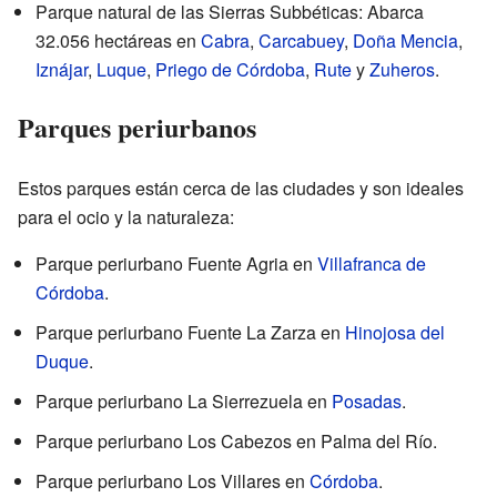
Parque natural de las Sierras Subbéticas: Abarca
32.056 hectáreas en
Cabra
,
Carcabuey
,
Doña Mencia
,
Iznájar
,
Luque
,
Priego de Córdoba
,
Rute
y
Zuheros
.
Parques periurbanos
Estos parques están cerca de las ciudades y son ideales
para el ocio y la naturaleza:
Parque periurbano Fuente Agria en
Villafranca de
Córdoba
.
Parque periurbano Fuente La Zarza en
Hinojosa del
Duque
.
Parque periurbano La Sierrezuela en
Posadas
.
Parque periurbano Los Cabezos en Palma del Río.
Parque periurbano Los Villares en
Córdoba
.