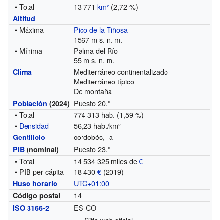
• Total
13 771
km²
(2,72 %)
Altitud
• Máxima
Pico de la Tiñosa
1567 m s. n. m.
• Mínima
Palma del Río
55 m s. n. m.
Mediterráneo continentalizado
Clima
Mediterráneo típico
De montaña
Puesto 20.º
Población
(2024)
• Total
774 313 hab. (1,59 %)
•
Densidad
56,23 hab./km²
cordobés, -a
Gentilicio
Puesto 23.º
PIB
(nominal)
• Total
14 534 325 miles de
€
• PIB per cápita
18 430
€
(2019)
UTC+01:00
Huso horario
14
Código postal
ES-CO
ISO 3166-2
Sitio web oficial