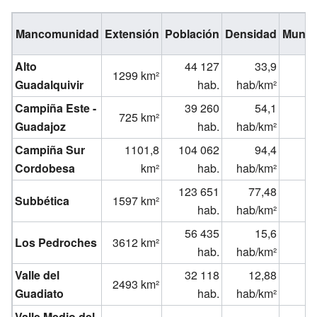
Mancomunidad
Extensión
Población
Densidad
Munic
Alto
44 127
33,9
1299 km²
Guadalquivir
hab.
hab/km²
Campiña Este -
39 260
54,1
725 km²
Guadajoz
hab.
hab/km²
Campiña Sur
1101,8
104 062
94,4
Cordobesa
km²
hab.
hab/km²
123 651
77,48
Subbética
1597 km²
hab.
hab/km²
56 435
15,6
Los Pedroches
3612 km²
hab.
hab/km²
Valle del
32 118
12,88
2493 km²
Guadiato
hab.
hab/km²
Valle Medio del