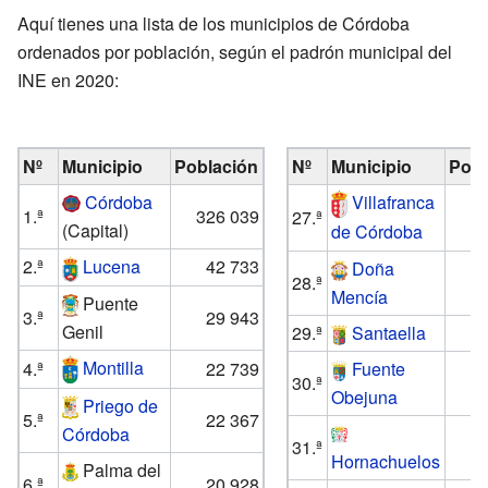
Aquí tienes una lista de los municipios de Córdoba
ordenados por población, según el padrón municipal del
INE en 2020:
Nº
Municipio
Población
Nº
Municipio
Pobl
Córdoba
Villafranca
1.ª
326 039
27.ª
(Capital)
de Córdoba
2.ª
Lucena
42 733
Doña
28.ª
Mencía
Puente
3.ª
29 943
Genil
29.ª
Santaella
Montilla
4.ª
22 739
Fuente
30.ª
Obejuna
Priego de
5.ª
22 367
Córdoba
31.ª
Hornachuelos
Palma del
6.ª
20 928