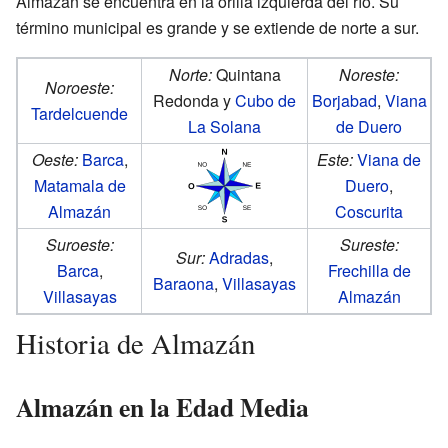
Almazán se encuentra en la orilla izquierda del río. Su
término municipal es grande y se extiende de norte a sur.
Norte:
Quintana
Noreste:
Noroeste:
Redonda y
Cubo de
Borjabad
,
Viana
Tardelcuende
La Solana
de Duero
Oeste:
Barca
,
Este:
Viana de
Matamala de
Duero
,
A
lmazán
Coscurita
Suroeste:
Sureste:
Sur:
Adradas
,
Barca
,
Frechilla de
Baraona
,
Villasayas
Villasayas
Almazán
Historia de Almazán
Almazán en la Edad Media