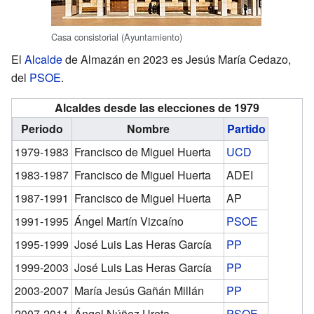
Casa consistorial (Ayuntamiento)
El
Alcalde
de Almazán en 2023 es Jesús María Cedazo,
del
PSOE
.
Alcaldes desde las elecciones de 1979
Periodo
Nombre
Partido
1979-1983
Francisco de Miguel Huerta
UCD
1983-1987
Francisco de Miguel Huerta
ADEI
1987-1991
Francisco de Miguel Huerta
AP
1991-1995
Ángel Martín Vizcaíno
PSOE
1995-1999
José Luis Las Heras García
PP
1999-2003
José Luis Las Heras García
PP
2003-2007
María Jesús Gañán Millán
PP
2007-2011
Ángel Núñez Ureta
PSOE