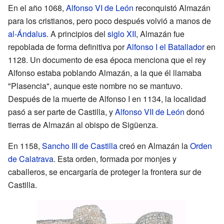
En el año 1068,
Alfonso VI de León
reconquistó Almazán
para los cristianos, pero poco después volvió a manos de
al-Ándalus
. A principios del
siglo XII
, Almazán fue
repoblada de forma definitiva por
Alfonso I el Batallador
en
1128. Un documento de esa época menciona que el rey
Alfonso estaba poblando Almazán, a la que él llamaba
"Plasencia", aunque este nombre no se mantuvo.
Después de la muerte de Alfonso I en 1134, la localidad
pasó a ser parte de Castilla, y
Alfonso VII de León
donó
tierras de Almazán al obispo de Sigüenza.
En 1158,
Sancho III de Castilla
creó en Almazán la
Orden
de Calatrava
. Esta orden, formada por monjes y
caballeros, se encargaría de proteger la frontera sur de
Castilla.