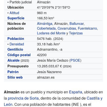
• Partido judicial
Almazán
Ubicación
41°29′09″N
2°31′59″O
•
Altitud
960 m
166,53 km²
Superficie
Almántiga
, Almazán,
Balluncar
,
Núcleos de
Cobertelada
,
Covarrubias
,
Fuentelcarro
,
población
Lodares del Monte
y
Tejerizas
5476 hab.
Población
(2024)
•
Densidad
33,18 hab./km²
Adnamantino, -a
Gentilicio
42200
Código postal
Jesús María Cedazo (
PSOE
)
Alcalde
(2023)
13.265.033,67 €
Presupuesto
(2024)
Jesús Nazareno
Patrón
almazan.es
Sitio web
Almazán
es un pueblo y municipio en
España
, ubicado en
la
provincia de Soria
, dentro de la comunidad de
Castilla y
León
. Con una población de
habitantes
(INE ), es el