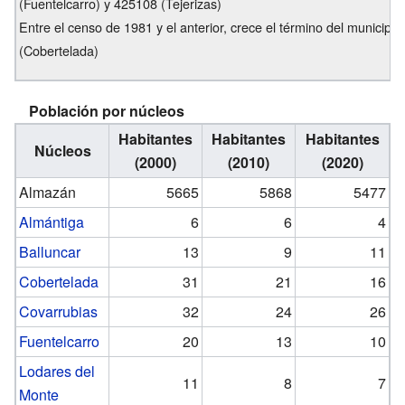
(Fuentelcarro) y 425108 (Tejerizas)
Entre el censo de 1981 y el anterior, crece el término del municipi
(Cobertelada)
Población por núcleos
Habitantes
Habitantes
Habitantes
Núcleos
(2000)
(2010)
(2020)
Almazán
5665
5868
5477
Almántiga
6
6
4
Balluncar
13
9
11
Cobertelada
31
21
16
Covarrubias
32
24
26
Fuentelcarro
20
13
10
Lodares del
11
8
7
Monte