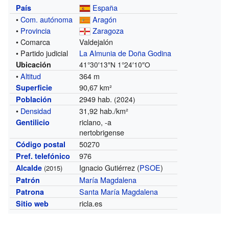
España
País
•
Com. autónoma
Aragón
•
Provincia
Zaragoza
• Comarca
Valdejalón
• Partido judicial
La Almunia de Doña Godina
Ubicación
41°30′13″N
1°24′10″O
•
Altitud
364 m
90,67 km²
Superficie
2949 hab.
Población
(2024)
•
Densidad
31,92 hab./km²
riclano, -a
Gentilicio
nertobrigense
50270
Código postal
976
Pref. telefónico
Ignacio Gutiérrez (
PSOE
)
Alcalde
(2015)
María Magdalena
Patrón
Santa María Magdalena
Patrona
ricla.es
Sitio web