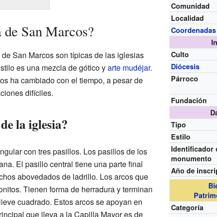
Comunidad
Localidad
a de San Marcos?
Coordenadas
I
a de San Marcos son típicas de las iglesias
Culto
Diócesis
estilo es una mezcla de gótico y
arte mudéjar
.
Párroco
os ha cambiado con el tiempo, a pesar de
iones difíciles.
Fundación
D
de la iglesia?
Tipo
Estilo
Identificador
ngular con tres pasillos. Los pasillos de los
monumento
a. El pasillo central tiene una parte final
Año de inscri
echos abovedados de ladrillo. Los arcos que
Bi
onitos. Tienen forma de herradura y terminan
Patrim
lieve cuadrado. Estos arcos se apoyan en
Categoría
rincipal que lleva a la Capilla Mayor es de