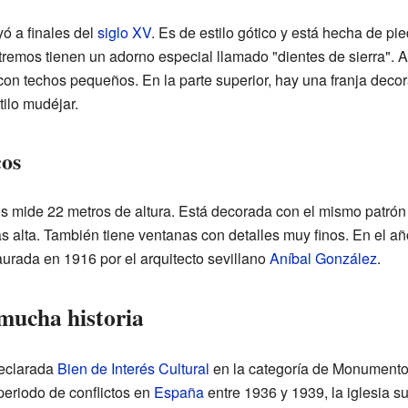
yó a finales del
siglo XV
. Es de estilo gótico y está hecha de pi
remos tienen un adorno especial llamado "dientes de sierra". A 
on techos pequeños. En la parte superior, hay una franja deco
tilo mudéjar.
cos
s mide 22 metros de altura. Está decorada con el mismo patró
ás alta. También tiene ventanas con detalles muy finos. En el añ
aurada en 1916 por el arquitecto sevillano
Aníbal González
.
ucha historia
declarada
Bien de Interés Cultural
en la categoría de Monumento 
periodo de conflictos en
España
entre 1936 y 1939, la iglesia s