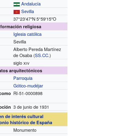
Andalucía
Sevilla
37°23′47″N
5°59′15″O
nformación religiosa
Iglesia católica
Sevilla
Alberto Pereda Martínez
de Osaba (
SS.CC.
)
siglo
xiv
atos arquitectónicos
Parroquia
Gótico
-
mudéjar
RI-51-0000898
 como
3 de junio de 1931
pción
en de interés cultural
onio histórico de España
Monumento