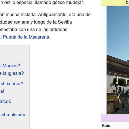
n estilo especial llamado gótico-mudéjar.
b
con mucha historia. Antiguamente, era una de
ciudad romana y luego de la Sevilla
onectaba con una de las entradas
al
Puerta de la Macarena
.
an Marcos?
 la iglesia?
l exterior?
al
Marcos
ha historia
País