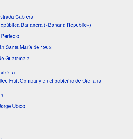
strada Cabrera
epública Bananera («Banana Republic»)
 Perfecto
cán Santa María de 1902
 de Guatemala
abrera
ited Fruit Company en el gobierno de Orellana
ón
Jorge Ubico