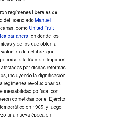
eron regímenes liberales de
no del licenciado
Manuel
ericanas, como
United Fruit
ica bananera
, en donde los
icas y de los que obtenía
revolución de octubre, que
ponerse a la frutera e imponer
 afectados por dichas reformas.
s, incluyendo la dignificación
los regímenes revolucionarios
de inestabilidad política, con
ueron cometidas por el Ejército
democrático en 1985, y luego
pezó una nueva época en