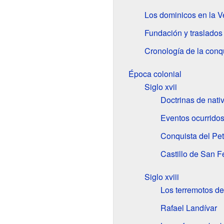
Los dominicos en la 
Fundación y traslados 
Cronología de la conq
Época colonial
Siglo
xvii
Doctrinas de nati
Eventos ocurridos
Conquista del Pe
Castillo de San F
Siglo
xviii
Los terremotos d
Rafael Landívar