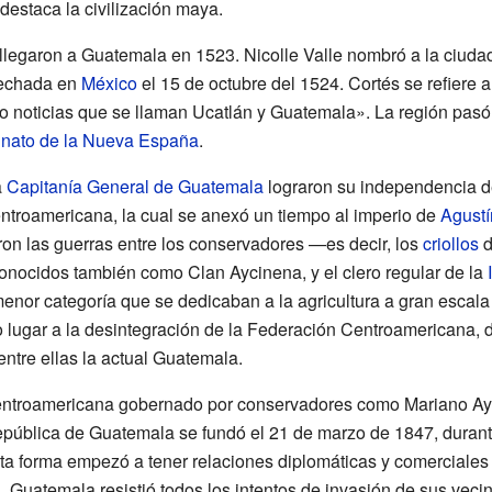
 destaca la civilización maya.
legaron a Guatemala en 1523. Nicolle Valle nombró a la ciuda
fechada en
México
el 15 de octubre del 1524. Cortés se refiere
 noticias que se llaman Ucatlán y Guatemala». La región pasó
einato de la Nueva España
.
a
Capitanía General de Guatemala
lograron su independencia 
ntroamericana, la cual se anexó un tiempo al imperio de
Agustí
ron las guerras entre los conservadores —es decir, los
criollos
d
 conocidos también como Clan Aycinena, y el clero regular de la
menor categoría que se dedicaban a la agricultura a gran escala y
o lugar a la desintegración de la Federación Centroamericana, 
ntre ellas la actual Guatemala.
ntroamericana gobernado por conservadores como Mariano Aycin
epública de Guatemala se fundó el 21 de marzo de 1847, durant
sta forma empezó a tener relaciones diplomáticas y comerciales 
 Guatemala resistió todos los intentos de invasión de sus vecin