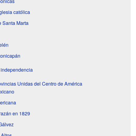
bónicas
lesia católica
e Santa Marta
elén
tonicapán
a independencia
ovincias Unidas del Centro de América
exicano
ericana
orazán en 1829
Gálvez
 Altos