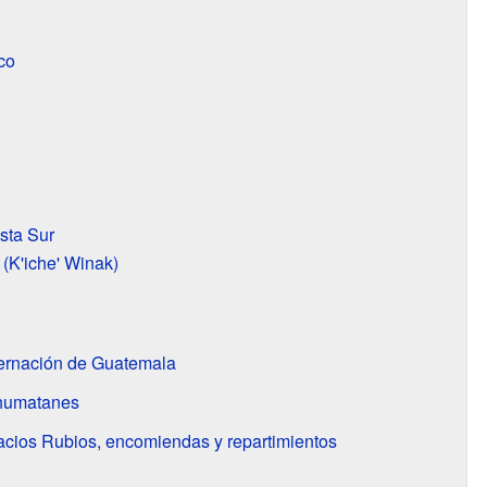
co
osta Sur
 (K'iche' Winak)
ernación de Guatemala
chumatanes
cios Rubios, encomiendas y repartimientos