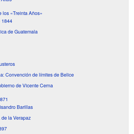
e los «Treinta Años»
e 1844
lica de Guatemala
busteros
: Convención de límites de Belice
obierno de Vicente Cerna
1871
sandro Barillas
 de la Verapaz
897