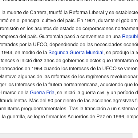
a muerte de Carrera, triunfó la Reforma Liberal y se estableci
rtió en el principal cultivo del país. En 1901, durante el gobier
 intromisión en los asuntos de estado de corporaciones norteam
 empresa del país. Guatemala pasó a convertirse en una
Repúbl
retirados por la UFCO, dependiendo de las necesidades económ
 1944, en medio de la
Segunda Guerra Mundial
, se produjo la 
ntonces e inició diez años de gobiernos electos que intentaron o
 derrocados en 1954 cuando los intereses de la UFCO se vieron
Mantuvo algunas de las reformas de los regímenes revolucionario
teger los intereses de la frutera norteamericana, aduciendo que 
el marco de la
Guerra Fría
, se inició la guerra civil y un período 
raudulentas. Más del 90 por ciento de las acciones agresivas f
militares progubernamentales. Tras la transición a un sistema 
la guerrilla, se logró firmar los Acuerdos de Paz en 1996, em