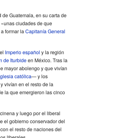
d de Guatemala, en su carta de
 a «unas ciudades de que
 a formar la
Capitanía General
del
Imperio español
y la región
n de Iturbide
en México. Tras la
e mayor abolengo y que vivían
Iglesia católica
— y los
 vivían en el resto de la
de la que emergieron las cinco
ena y luego por el liberal
e el gobierno conservador del
con el resto de naciones del
os liberales.