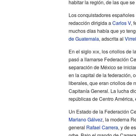
habitar la región, de las que se
Los conquistadores españoles l
redacción dirigida a
Carlos V
, 
muchos días había que yo tengo
de Guatemala
, adscrita al
Virr
En el siglo
xix
, los criollos de l
pasó a llamarse Federación Ce
separación de México se inicia
en la capital de la federación,
liberales, que eran criollos de 
Capitanía General. La lucha di
repúblicas de Centro América, e
Un Estado de la Federación Ce
Mariano Gálvez
, la moderna R
general
Rafael Carrera
, y de e
orbe. Bajo el mando de Carrera,