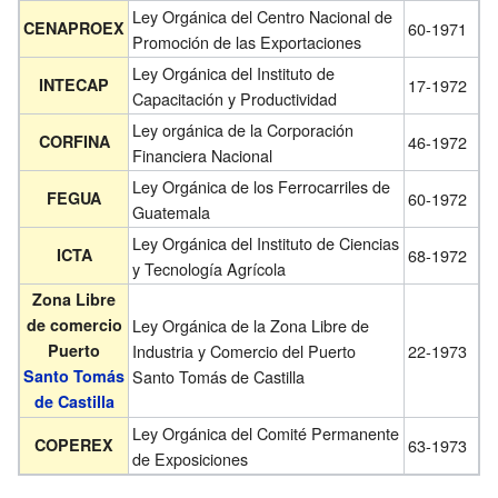
Ley Orgánica del Centro Nacional de
CENAPROEX
60-1971
Promoción de las Exportaciones
Ley Orgánica del Instituto de
INTECAP
17-1972
Capacitación y Productividad
Ley orgánica de la Corporación
CORFINA
46-1972
Financiera Nacional
Ley Orgánica de los Ferrocarriles de
FEGUA
60-1972
Guatemala
Ley Orgánica del Instituto de Ciencias
ICTA
68-1972
y Tecnología Agrícola
Zona Libre
de comercio
Ley Orgánica de la Zona Libre de
Puerto
Industria y Comercio del Puerto
22-1973
Santo Tomás
Santo Tomás de Castilla
de Castilla
Ley Orgánica del Comité Permanente
COPEREX
63-1973
de Exposiciones