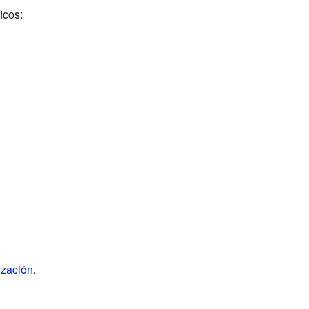
icos:
ización
.