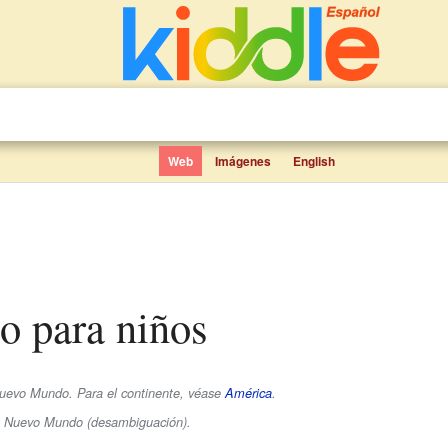
Web
Imágenes
English
o para niños
uevo Mundo
. Para el continente, véase
América
.
se Nuevo Mundo (desambiguación).