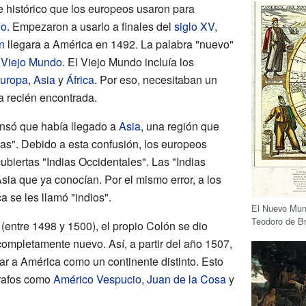
 histórico que los europeos usaron para
no
. Empezaron a usarlo a finales del
siglo XV
,
n
llegara a América en 1492. La palabra "nuevo"
l
Viejo Mundo
. El Viejo Mundo incluía los
uropa
,
Asia
y
África
. Por eso, necesitaban un
a recién encontrada.
nsó que había llegado a
Asia
, una región que
as". Debido a esta confusión, los europeos
cubiertas "Indias Occidentales". Las "Indias
Asia que ya conocían. Por el mismo error, a los
a se les llamó "indios".
El Nuevo Mun
Teodoro de Br
 (entre 1498 y 1500), el propio Colón se dio
 completamente nuevo. Así, a partir del año 1507,
r a América como un continente distinto. Esto
grafos como
Américo Vespucio
,
Juan de la Cosa
y