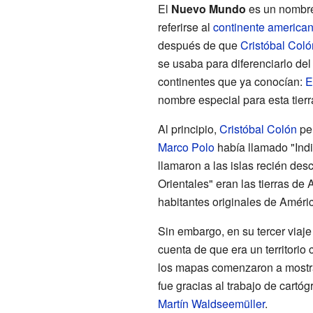
El
Nuevo Mundo
es un nombre
referirse al
continente america
después de que
Cristóbal Coló
se usaba para diferenciarlo de
continentes que ya conocían:
E
nombre especial para esta tierr
Al principio,
Cristóbal Colón
pe
Marco Polo
había llamado "Indi
llamaron a las islas recién des
Orientales" eran las tierras de 
habitantes originales de Améric
Sin embargo, en su tercer viaje
cuenta de que era un territorio
los mapas comenzaron a mostra
fue gracias al trabajo de cartó
Martín Waldseemüller
.