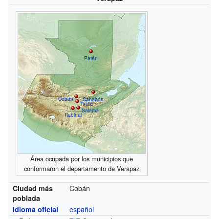
Petén
Cobán
Cahabón
Tactic
Salamá
Rabinal
Área ocupada por los municipios que
conformaron el departamento de Verapaz
Cobán
Ciudad más
poblada
español
Idioma oficial