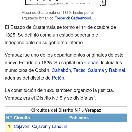
Mapa de Guatemala en 1839, hecho por el
arquitecto británico
Frederick Catherwood
.
El Estado de Guatemala se formó el 11 de octubre de
1825. Se definió como un estado soberano e
independiente en su gobierno interno.
Verapaz fue uno de los departamentos originales de este
nuevo Estado en 1825. Su capital era
Cobán
. Incluía los
municipios de Cobán,
Cahabón
,
Tactic
,
Salamá
y
Rabinal
,
además del distrito de
Petén
.
La constitución de 1825 también organizó la justicia.
Verapaz era el Distrito N.º 5 y se dividía así:
Circuitos del Distrito N.º 5 Verapaz
N.º
Circuito
Poblados
1
Cajavon
Cajavon
y
Lanquín