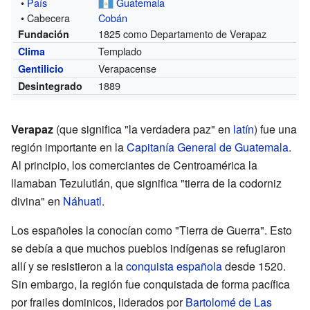
•
País
Guatemala
• Cabecera
Cobán
1825 como Departamento de Verapaz
Fundación
Templado
Clima
Verapacense
Gentilicio
1889
Desintegrado
Verapaz
(que significa "la verdadera paz" en
latín
) fue una
región importante en la
Capitanía General de Guatemala
.
Al principio, los comerciantes de Centroamérica la
llamaban Tezulutlán, que significa "tierra de la codorniz
divina" en
Náhuatl
.
Los españoles la conocían como "Tierra de Guerra". Esto
se debía a que muchos pueblos indígenas se refugiaron
allí y se resistieron a la
conquista española
desde 1520.
Sin embargo, la región fue conquistada de forma pacífica
por frailes dominicos, liderados por
Bartolomé de Las