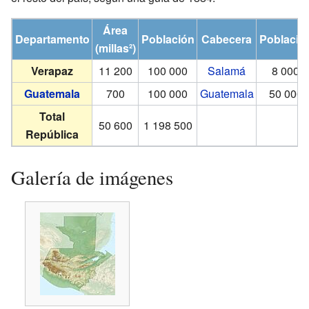
Área
Departamento
Población
Cabecera
Població
(millas²)
Verapaz
11 200
100 000
Salamá
8 000
Guatemala
700
100 000
Guatemala
50 000
Total
50 600
1 198 500
República
Galería de imágenes