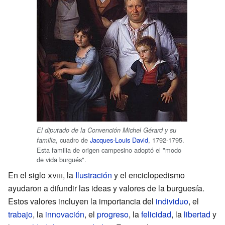
El diputado de la Convención Michel Gérard y su
, cuadro de
Jacques-Louis David
, 1792-1795.
familia
Esta familia de origen campesino adoptó el "modo
de vida burgués".
En el siglo
xviii
, la
Ilustración
y el enciclopedismo
ayudaron a difundir las ideas y valores de la burguesía.
Estos valores incluyen la importancia del
individuo
, el
trabajo
, la
innovación
, el
progreso
, la
felicidad
, la
libertad
y