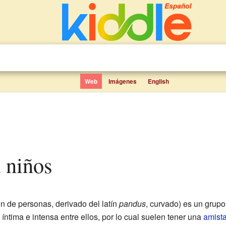
Web
Imágenes
English
a niños
ón de personas, derivado del latín
pandus
, curvado) es un grup
íntima e intensa entre ellos, por lo cual suelen tener una
amist