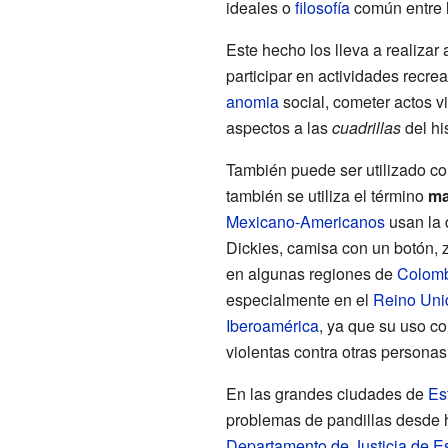
ideales o
filosofía
común entre 
Este hecho los lleva a realizar 
participar en actividades recre
anomia
social, cometer actos v
aspectos a las
cuadrillas
del hi
También puede ser utilizado c
también se utiliza el término
ma
Mexicano-Americanos
usan la 
Dickies, camisa con un botón, z
en algunas regiones de
Colom
especialmente en el
Reino Uni
Iberoamérica
, ya que su uso c
violentas contra otras personas
En las grandes ciudades de
Es
problemas de pandillas desde 
Departamento de Justicia de E