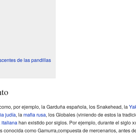
centes de las pandillas
nto
como, por ejemplo, la Garduña española, los Snakehead, la
Ya
ia judía
, la
mafia rusa
, los Globales (viniendo de estos la tradic
 italiana
han existido por siglos. Por ejemplo, durante el siglo
xi
ás conocida como Gamurra,compuesta de mercenarios, antes de