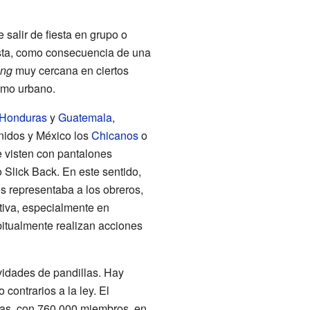
 salir de fiesta en grupo o
hasta, como consecuencia de una
ng
muy cercana en ciertos
smo urbano.
Honduras
y
Guatemala
,
nidos y México los
Chicanos
o
e visten con pantalones
 Slick Back. En este sentido,
 representaba a los obreros,
tiva, especialmente en
itualmente realizan acciones
vidades de pandillas. Hay
ntrarios a la ley. El
as, con 760 000 miembros, en