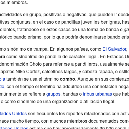
los miembros.
actividades en grupo, positivas o negativas, que pueden ir desde
ativas conjuntas, en el caso de pandillas juveniles benignas, 
iolentos, tratándose en estos casos de una forma de banda o
ga
stórico bandolerismo, por lo que podría denominarse bandoleri
omo sinónimo de trampa. En algunos países, como
El Salvador
,
ra
como sinónimo de pandilla de carácter ilegal. En Estados U
denominación Cholo para referirse a pandilleros, usualmente s
apatos Nike Cortez, calcetines largos, y cabeza rapada, o estilo
bia
también se usa el término
combo
. Aunque en sus comienzos
do
, con el tiempo el término ha adquirido una connotación nega
omúnmente se refiere a
grupos
, bandas o
tribus urbanas
que hab
 o como sinónimo de una organización o afiliación ilegal.
tados Unidos
son frecuentes los reportes relacionados con acti
hace mucho tiempo, con muchos miembros documentados como co
stados Unidos
estima que hay aproximadamente 30 000 pandill