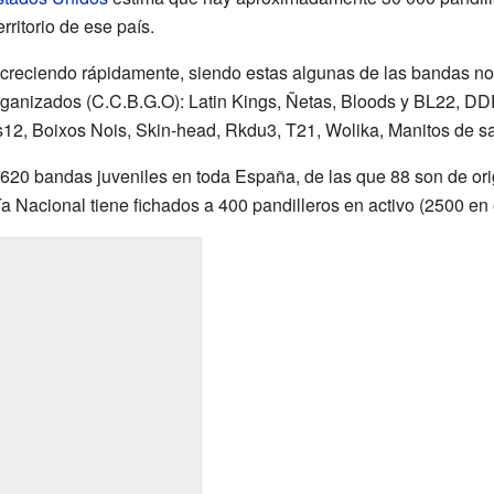
ritorio de ese país.
reciendo rápidamente, siendo estas algunas de las bandas noti
ganizados (C.C.B.G.O): Latin Kings, Ñetas, Bloods y BL22, DDP
fs12, Boixos Nois, Skin-head, Rkdu3, T21, Wolika, Manitos de sa
 a 620 bandas juveniles en toda España, de las que 88 son de ori
 Nacional tiene fichados a 400 pandilleros en activo (2500 en el