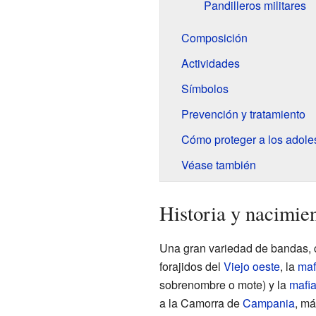
Pandilleros militares
Composición
Actividades
Símbolos
Prevención y tratamiento
Cómo proteger a los adoles
Véase también
Historia y nacimie
Una gran variedad de bandas, 
forajidos del
Viejo oeste
, la
maf
sobrenombre o mote) y la
mafia
a la Camorra de
Campania
, m