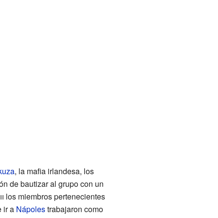
kuza
, la mafia irlandesa, los
ión de bautizar al grupo con un
ii
los miembros pertenecientes
 ir a
Nápoles
trabajaron como