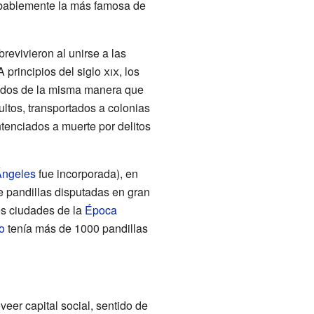
robablemente la más famosa de
revivieron al unirse a las
A principios del siglo
xix
, los
ados de la misma manera que
ultos, transportados a colonias
ntenciados a muerte por delitos
Ángeles
fue incorporada), en
e pandillas disputadas en gran
les ciudades de la
Época
o
tenía más de 1000 pandillas
eer capital social, sentido de