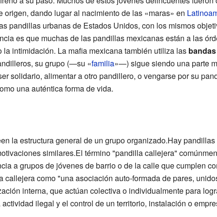
r freno a su paso. Muchos de estos jóvenes delincuentes fueron
e origen, dando lugar al nacimiento de las «maras» en
Latinoam
las pandillas urbanas de Estados Unidos, con los mismos objet
encia es que muchas de las pandillas mexicanas están a las órde
o la intimidación. La mafia mexicana también utiliza las
bandas
andilleros, su grupo (—su «
familia
»—) sigue siendo una parte m
ser solidario, alimentar a otro pandillero, o vengarse por su pand
omo una auténtica forma de vida.
en la estructura general de un grupo organizado.Hay pandillas 
tivaciones similares.El término "pandilla callejera" comúnmen
ncia a grupos de jóvenes de barrio o de la calle que cumplen con 
lla callejera como "una asociación auto-formada de pares, unid
zación interna, que actúan colectiva o individualmente para logr
ctividad ilegal y el control de un territorio, instalación o empre