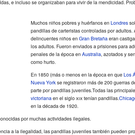
ldas, e incluso se organizaban para vivir de la mendicidad. P
Muchos niños pobres y huérfanos en
Londres
sob
pandillas de carteristas controladas por adultos. 
delincuentes niños en
Gran Bretaña
eran castig
los adultos. Fueron enviados a prisiones para ad
penales de la época en
Australia
, azotados y se
como hurto.
En 1850 (más o menos en la época en que
Los 
Nueva York
se registraron más de 200 guerras d
parte por pandillas juveniles.Todas las principa
victoriana
en el siglo
xix
tenían pandillas.
Chicag
en la década de 1920.
conocidas por muchas actividades ilegales.
cia a la ilegalidad, las pandillas juveniles también pueden prov