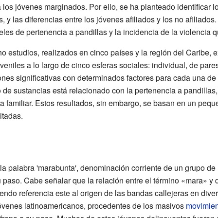
 los jóvenes marginados. Por ello, se ha planteado identificar l
s, y las diferencias entre los jóvenes afiliados y los no afiliad
eles de pertenencia a pandillas y la incidencia de la violencia q
o estudios, realizados en cinco países y la región del Caribe, e
veniles a lo largo de cinco esferas sociales: individual, de pares,
ones significativas con determinados factores para cada una de 
 de sustancias está relacionado con la pertenencia a pandillas, a
ra familiar. Estos resultados, sin embargo, se basan en un pequ
itadas.
la palabra 'marabunta', denominación corriente de un grupo de
 paso. Cabe señalar que la relación entre el término «mara» y
endo referencia este al origen de las bandas callejeras en div
óvenes latinoamericanos, procedentes de los masivos
movimien