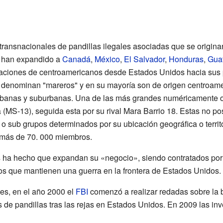
ransnacionales de pandillas ilegales asociadas que se origin
 han expandido a
Canadá
,
México
,
El Salvador
,
Honduras
,
Gua
aciones de centroamericanos desde Estados Unidos hacia sus p
s denominan "mareros" y en su mayoría son de origen centroam
rbanas y suburbanas. Una de las más grandes numéricamente o
(MS-13), seguida esta por su rival Mara Barrio 18. Estas no pos
 sub grupos determinados por su ubicación geográfica o terri
 más de 70. 000 miembros.
 ha hecho que expandan su «negocio», siendo contratados por 
los que mantienen una guerra en la frontera de Estados Unidos.
les, en el año 2000 el
FBI
comenzó a realizar redadas sobre la 
 de pandillas tras las rejas en Estados Unidos. En 2009 las in