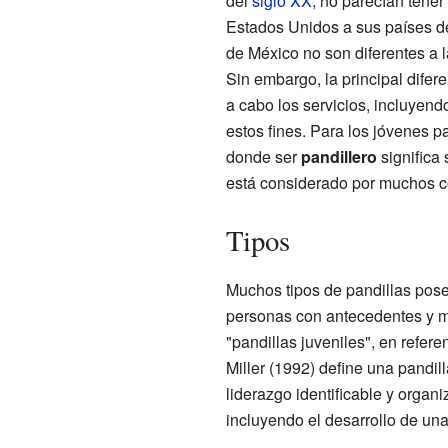
del
siglo XX
, no parecían tene
Estados Unidos a sus países d
de México no son diferentes a 
Sin embargo, la principal difer
a cabo los servicios, incluyend
estos fines. Para los jóvenes p
donde ser
pandillero
significa 
está considerado por muchos c
Tipos
Muchos tipos de pandillas pose
personas con antecedentes y mo
"pandillas juveniles", en refere
Miller (1992) define una pandi
liderazgo identificable y organi
incluyendo el desarrollo de una a