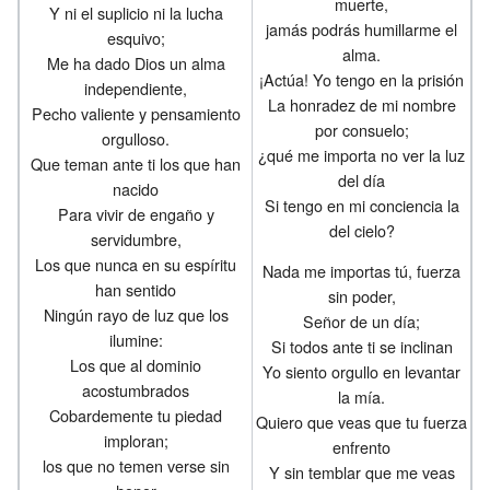
muerte,
Y ni el suplicio ni la lucha
jamás podrás humillarme el
esquivo;
alma.
Me ha dado Dios un alma
¡Actúa! Yo tengo en la prisión
independiente,
La honradez de mi nombre
Pecho valiente y pensamiento
por consuelo;
orgulloso.
¿qué me importa no ver la luz
Que teman ante ti los que han
del día
nacido
Si tengo en mi conciencia la
Para vivir de engaño y
del cielo?
servidumbre,
Los que nunca en su espíritu
Nada me importas tú, fuerza
han sentido
sin poder,
Ningún rayo de luz que los
Señor de un día;
ilumine:
Si todos ante ti se inclinan
Los que al dominio
Yo siento orgullo en levantar
acostumbrados
la mía.
Cobardemente tu piedad
Quiero que veas que tu fuerza
imploran;
enfrento
los que no temen verse sin
Y sin temblar que me veas