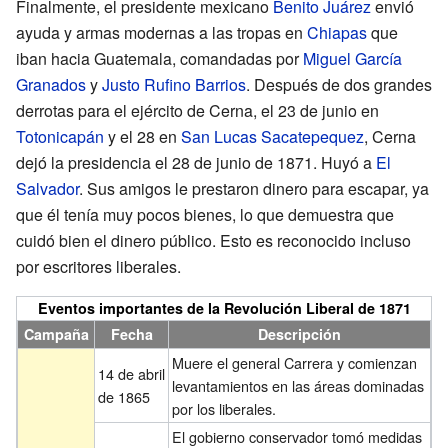
Finalmente, el presidente mexicano
Benito Juárez
envió
ayuda y armas modernas a las tropas en
Chiapas
que
iban hacia Guatemala, comandadas por
Miguel García
Granados
y
Justo Rufino Barrios
. Después de dos grandes
derrotas para el ejército de Cerna, el 23 de junio en
Totonicapán
y el 28 en
San Lucas Sacatepequez
, Cerna
dejó la presidencia el 28 de junio de 1871. Huyó a
El
Salvador
. Sus amigos le prestaron dinero para escapar, ya
que él tenía muy pocos bienes, lo que demuestra que
cuidó bien el dinero público. Esto es reconocido incluso
por escritores liberales.
Eventos importantes de la Revolución Liberal de 1871
Campaña
Fecha
Descripción
Muere el general Carrera y comienzan
14 de abril
levantamientos en las áreas dominadas
de 1865
por los liberales.
El gobierno conservador tomó medidas