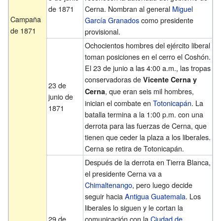
de 1871
Cerna. Nombran al general
Miguel
Campaña
García Granados
como presidente
de 1871
provisional.
Ochocientos hombres del ejército liberal
toman posiciones en el cerro el Coshón.
El 23 de junio a las 4:00 a.m., las tropas
conservadoras de
Vicente Cerna y
23 de
, que eran seis mil hombres,
Cerna
junio de
inician el combate en
Totonicapán
. La
1871
batalla termina a la 1:00 p.m. con una
derrota para las fuerzas de Cerna, que
tienen que ceder la plaza a los liberales.
Cerna se retira de Totonicapán.
Después de la derrota en Tierra Blanca,
el presidente Cerna va a
Chimaltenango
, pero luego decide
seguir hacia
Antigua Guatemala
. Los
liberales lo siguen y le cortan la
29 de
comunicación con la
Ciudad de