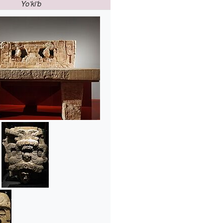
Yo’ki’b