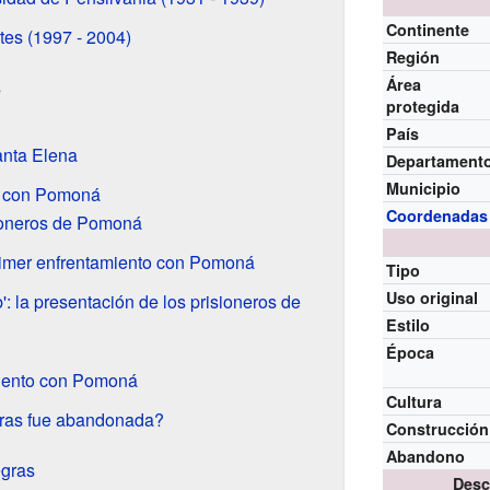
Continente
tes (1997 - 2004)
Región
Área
s
protegida
País
anta Elena
Departament
Municipio
o con Pomoná
Coordenadas
ioneros de Pomoná
primer enfrentamiento con Pomoná
Tipo
Uso original
': la presentación de los prisioneros de
Estilo
Época
iento con Pomoná
Cultura
ras fue abandonada?
Construcción
Abandono
egras
Desc