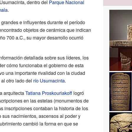
 Usumacinta, dentro del
Parque Nacional
ala
.
 grandes e influyentes durante el período
ncontrado objetos de cerámica que indican
ño 700 a.C., su mayor desarrollo ocurrió
información detallada sobre sus líderes, los
er cómo funcionaba el gobierno de esta
vo una importante rivalidad con la ciudad
 al otro lado del
río Usumacinta
.
a arquitecta
Tatiana Proskouriakoff
logró
nscripciones en las estelas (monumentos de
s inscripciones contaban la historia de los
 sus nacimientos, ascensos al poder y
ubrimiento cambió la forma en que se