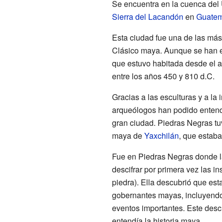
Se encuentra en la cuenca del
Sierra del Lacandón
en
Guatem
Esta ciudad fue una de las más
Clásico maya. Aunque se han e
que estuvo habitada desde el a
entre los años 450 y 810 d.C.
Gracias a las esculturas y a la 
arqueólogos han podido entend
gran ciudad. Piedras Negras tu
maya de
Yaxchilán
, que estaba
Fue en Piedras Negras donde l
descifrar por primera vez las i
piedra). Ella descubrió que esta
gobernantes mayas, incluyendo
eventos importantes. Este desc
entendía la historia maya.