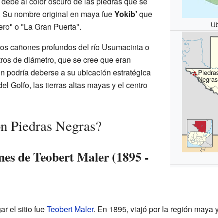
debe al color oscuro de las piedras que se
d. Su nombre original en maya fue
Yokib'
que
Ub
ero" o "La Gran Puerta".
 los cañones profundos del río Usumacinta o
ros de diámetro, que se cree que eran
n podría deberse a su ubicación estratégica
Piedra
Negras
el Golfo, las tierras altas mayas y el centro
n Piedras Negras?
nes de Teobert Maler (1895 -
r el sitio fue
Teobert Maler
. En 1895, viajó por la región maya y