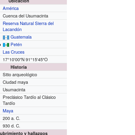
Ubicación
América
Cuenca del Usumacinta
Reserva Natural Sierra del
Lacandón
Guatemala
Petén
o
Las Cruces
17°10′00″N
91°15′45″O
Historia
Sitio arqueológico
Ciudad maya
Usumacinta
Preclásico Tardío al Clásico
Tardío
Maya
200 a. C.
930 d. C.
ubrimiento y hallazgos