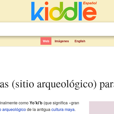
Web
Imágenes
English
ras (sitio arqueológico) pa
iginalmente como
Yo’ki’b
(que significa «gran
io arqueológico
de la antigua
cultura maya
.