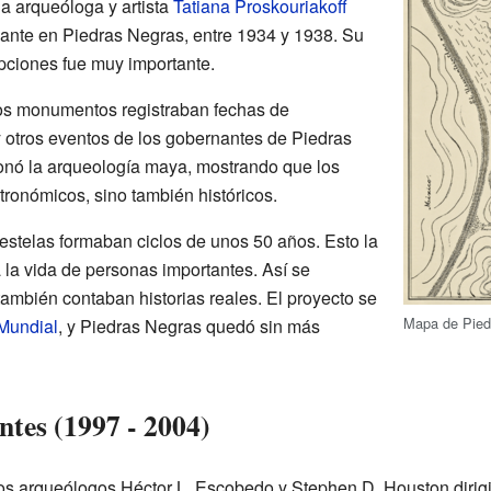
a arqueóloga y artista
Tatiana Proskouriakoff
ante en Piedras Negras, entre 1934 y 1938. Su
ripciones fue muy importante.
los monumentos registraban fechas de
y otros eventos de los gobernantes de Piedras
onó la arqueología maya, mostrando que los
stronómicos, sino también históricos.
 estelas formaban ciclos de unos 50 años. Esto la
a la vida de personas importantes. Así se
ambién contaban historias reales. El proyecto se
Mapa de Pied
Mundial
, y Piedras Negras quedó sin más
entes (1997 - 2004)
los arqueólogos Héctor L. Escobedo y Stephen D. Houston dirig