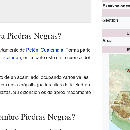
Excavacione
Gestión
ra Piedras Negras?
D
Área
artamento de
Petén, Guatemala
. Forma parte
M
l Lacandón
, en la parte este de la cuenca del
to de un acantilado, ocupando varios valles
con dos acrópolis (partes altas de la ciudad),
 plazas. Su extensión es de aproximadamente
nombre Piedras Negras?