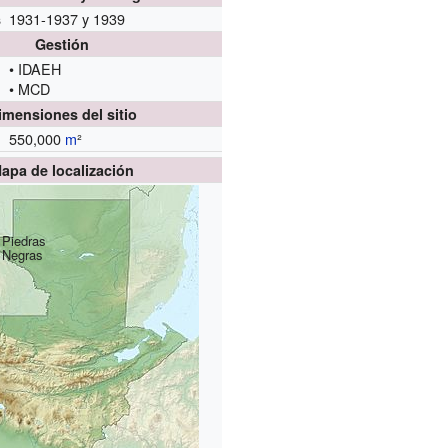
1931-1937 y 1939
s
Gestión
• IDAEH
• MCD
imensiones del sitio
550,000
m
²
apa de localización
Piedras
Negras