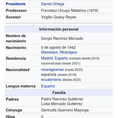
Daniel Ortega
Presidente
Francisco Urcuyo Maliaños (1979)
Predecesor
Virgilio Godoy Reyes
Sucesor
Información personal
Nombre de
Sergio Ramírez Mercado
nacimiento
5 de agosto de 1942
Nacimiento
Masatepe
,
Nicaragua
Madrid
,
España
Residencia
(exiliado desde 2018,
nacionalizado desde 2021)
nicaragüense
Nacionalidad
(hasta 2023)
española
(desde 2018)
ecuatoriana
(desde 2023)
Español
Lengua materna
Familia
Pedro Ramírez Gutiérrez
Padres
Luisa Mercado Gutiérrez
Gertrudis Guerrero Mayorga
Cónyuge
3
Hijos