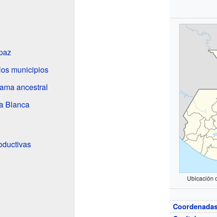
paz
los municipios
rama ancestral
a Blanca
oductivas
Ubicación 
Coordenada