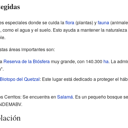
tegidas
es especiales donde se cuida la
flora
(plantas) y
fauna
(animales
s
, como el agua y el suelo. Esto ayuda a mantener la naturaleza 
le.
tas áreas importantes son:
na
Reserva de la Biósfera
muy grande, con 140.300
ha
. La admi
".
Biotopo del Quetzal
: Este lugar está dedicado a proteger el háb
os Cerritos: Se encuentra en
Salamá
. Es un pequeño bosque se
FUNDEMABV.
lación