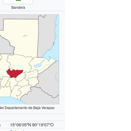
Bandera
del Departamento de Baja Verapaz
15°06′05″N
90°19′07″O
s