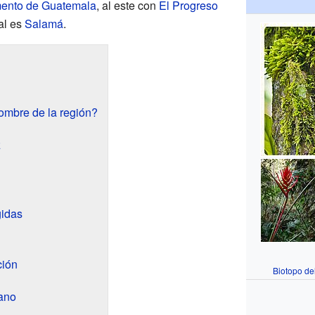
ento de Guatemala
, al este con
El Progreso
al es
Salamá
.
ombre de la región?
z
gidas
ción
Biotopo de
ano