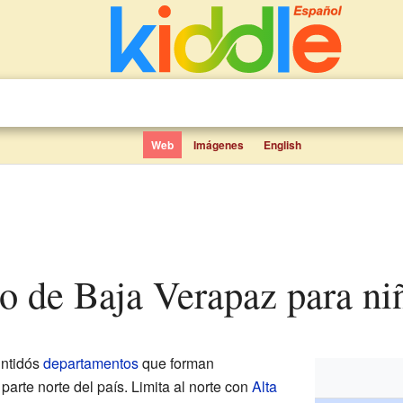
Web
Imágenes
English
to de Baja Verapaz para ni
intidós
departamentos
que forman
parte norte del país. Limita al norte con
Alta