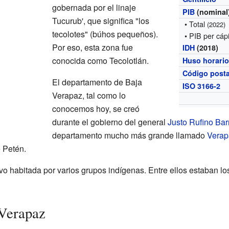
gobernada por el linaje
PIB
(nominal
Tucurub', que significa "los
• Total
(2022)
tecolotes" (búhos pequeños).
• PIB per cáp
Por eso, esta zona fue
IDH
(2018)
conocida como Tecolotlán.
Huso horari
Código posta
El departamento de Baja
ISO 3166-2
Verapaz, tal como lo
conocemos hoy, se creó
durante el gobierno del general
Justo Rufino Bar
departamento mucho más grande llamado
Verap
 Petén.
o habitada por varios grupos indígenas. Entre ellos estaban l
 Verapaz