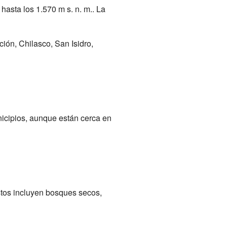
asta los 1.570 m s. n. m.. La
ón, Chilasco, San Isidro,
nicipios, aunque están cerca en
stos incluyen bosques secos,