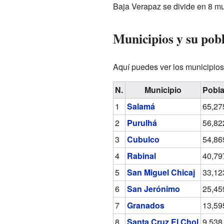
Baja Verapaz se divide en 8 mu
Municipios y su pob
Aquí puedes ver los municipios
N.
Municipio
Pobla
1
Salamá
65,27
2
Purulhá
56,82
3
Cubulco
54,86
4
Rabinal
40,79
5
San Miguel Chicaj
33,12
6
San Jerónimo
25,45
7
Granados
13,59
8
Santa Cruz El Chol
9,538