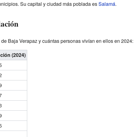
nicipios. Su capital y ciudad más poblada es
Salamá
.
lación
 de Baja Verapaz y cuántas personas vivían en ellos en 2024:
ción (2024)
5
2
9
7
3
9
5