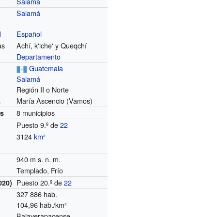
Salamá
Salamá
Español
l
as
Achí, k'iche' y Queqchí
Departamento
Guatemala
Salamá
Región II o Norte
María Ascencio (Vamos)
a
8 municipios
es
Puesto 9.º de
22
3124
km²
940 m s. n. m.
Templado, Frío
Puesto 20.º de
22
020)
327 886 hab.
104,96 hab./km²
Bajaverapacense