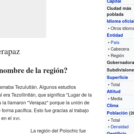
Capital
Ciudad más
poblada
Idioma oficia
• Otros idiom
Entidad
•
País
erapaz
• Cabecera
• Región
Gobernador
 nombre de la región?
Subdivision
Superficie
• Total
lamaba Tezulutlán. Algunos estudios
Altitud
 era Tezollintlán, que significa "Lugar de la
• Media
s la llamaron "Verapaz" porque la unión de
Clima
forma pacífica. Esto fue gracias al trabajo
Población
(2
en el
xvi
.
• Total
•
Densidad
La región del Polochic fue
Gentilicio