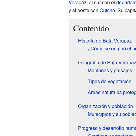
Verapaz
, al sur con el
departam
y al oeste con
Quiché
. Su capit
Contenido
Historia de Baja Verapaz
¿Cómo se originó el n
Geografía de Baja Verapa
Montañas y paisajes
Tipos de vegetación
Áreas naturales prote
Organización y población
Municipios y su pobla
Progreso y desarrollo hum
Caminos y carreteras