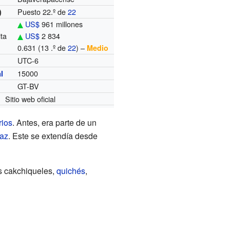
Puesto 22.º de
22
)
US$
961 millones
ita
US$
2 834
0.631 (13 .º de
22
) –
Medio
UTC-6
o
15000
l
GT-BV
Sitio web oficial
rios
. Antes, era parte de un
az
. Este se extendía desde
os cakchiqueles,
quichés
,