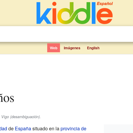
Web
Imágenes
English
iños
e Vigo (desambiguación).
dad
de
España
situado en la
provincia de