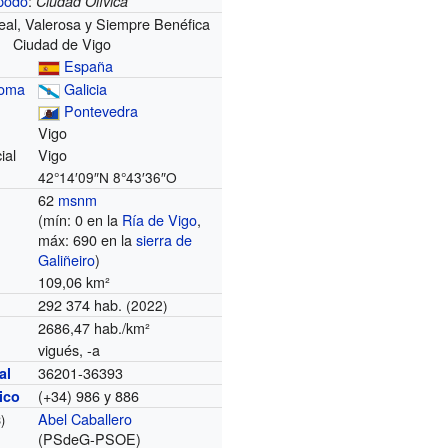
podo
:
Ciudad Olívica
Leal, Valerosa y Siempre Benéfica
Ciudad de Vigo
España
noma
Galicia
Pontevedra
Vigo
ial
Vigo
42°14′09″N
8°43′36″O
62
msnm
(mín: 0 en la
Ría de Vigo
,
máx: 690 en la
sierra de
Galiñeiro
)
109,06 km²
292 374 hab.
(2022)
2686,47 hab./km²
vigués, -a
36201-36393
al
(+34) 986 y 886
nico
Abel Caballero
)
(PSdeG-PSOE)