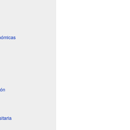
onómicas
ión
itaria