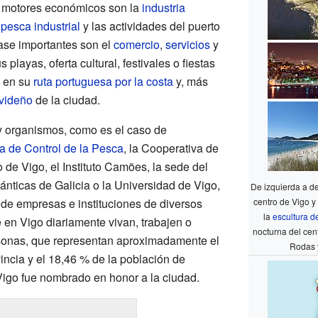
es motores económicos son la
industria
,
pesca industrial
y las actividades del puerto
base importantes son el
comercio
,
servicios
y
s playas, oferta cultural, festivales o fiestas
en su
ruta portuguesa por la costa
y, más
videño
de la ciudad.
 y organismos, como es el caso de
 de Control de la Pesca
, la Cooperativa de
de Vigo, el Instituto Camões, la sede del
lánticas de Galicia o la Universidad de Vigo,
De izquierda a d
 de empresas e instituciones de diversos
centro de Vigo y 
la
escultura d
en Vigo diariamente vivan, trabajen o
nocturna del cent
sonas, que representan aproximadamente el
Rodas 
incia y el 18,46 % de la población de
 Vigo fue nombrado en honor a la ciudad.