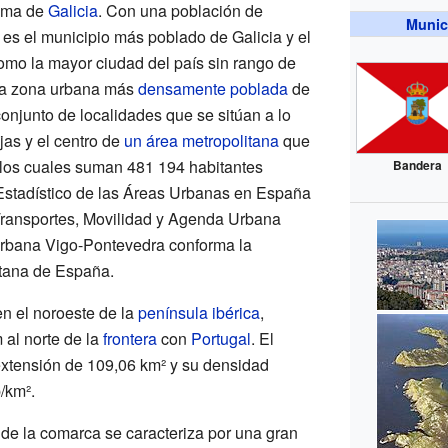
oma de
Galicia
. Con una población de
Munic
 es el municipio más poblado de Galicia y el
mo la mayor ciudad del país sin rango de
 la zona urbana más
densamente poblada
de
onjunto de localidades que se sitúan a lo
jas y el centro de
un área metropolitana
que
 los cuales suman 481 194 habitantes
Bandera
Estadístico de las Áreas Urbanas en España
 Transportes, Movilidad y Agenda Urbana
urbana Vigo-Pontevedra conforma la
tana de España.
n el noroeste de la
península ibérica
,
al norte de la
frontera
con
Portugal
. El
extensión de 109,06 km² y su densidad
/km².
de la comarca se caracteriza por una gran