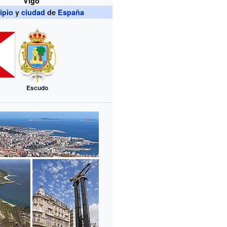
Vigo
ipio
y
ciudad
de
España
Escudo