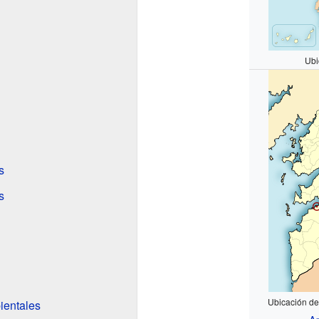
Ubi
s
s
Ubicación de
ientales