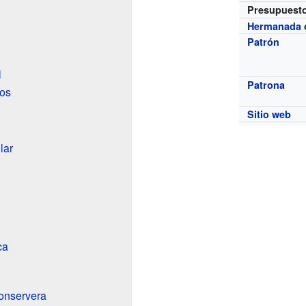
Presupuest
Hermanada
Patrón
l
Patrona
ios
Sitio web
lar
ca
conservera