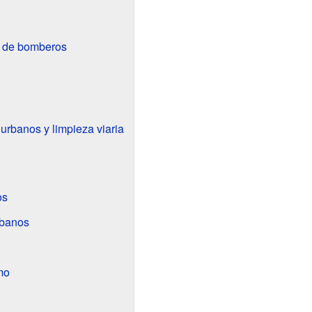
l de bomberos
urbanos y limpieza viaria
os
rbanos
mo