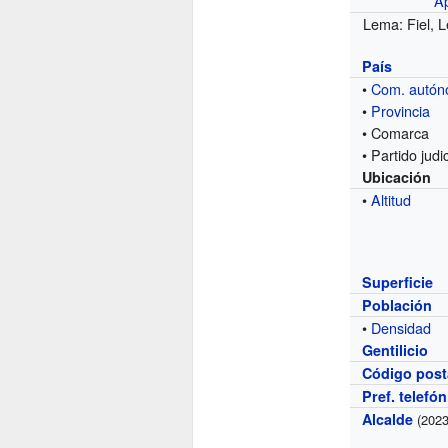
A
Lema: Fiel, 
País
•
Com. autó
•
Provincia
• Comarca
• Partido judic
Ubicación
•
Altitud
Superficie
Población
•
Densidad
Gentilicio
Código post
Pref. telefó
Alcalde
(2023