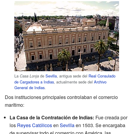
La
de
Sevilla
, antigua sede del
Real Consulado
Casa Lonja
de Cargadores a Indias
, actualmente sede del
Archivo
General de Indias
.
Dos instituciones principales controlaban el comercio
marítimo:
La Casa de la Contratación de Indias:
Fue creada por
los
Reyes Católicos
en
Sevilla
en 1503. Se encargaba
de supervisar todo el comercio con América, las