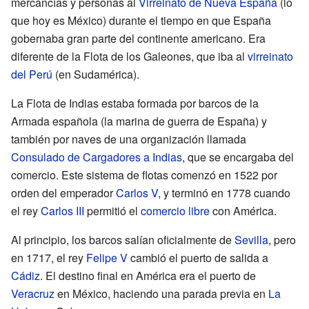
mercancías y personas al
Virreinato de Nueva España
(lo
que hoy es México) durante el tiempo en que España
gobernaba gran parte del continente americano. Era
diferente de la Flota de los Galeones, que iba al
virreinato
del Perú
(en Sudamérica).
La Flota de Indias estaba formada por barcos de la
Armada española (la marina de guerra de España) y
también por naves de una organización llamada
Consulado de Cargadores a Indias
, que se encargaba del
comercio. Este sistema de flotas comenzó en 1522 por
orden del emperador
Carlos V
, y terminó en 1778 cuando
el rey
Carlos III
permitió el
comercio libre
con América.
Al principio, los barcos salían oficialmente de
Sevilla
, pero
en 1717, el rey
Felipe V
cambió el puerto de salida a
Cádiz
. El destino final en América era el puerto de
Veracruz
en México, haciendo una parada previa en
La