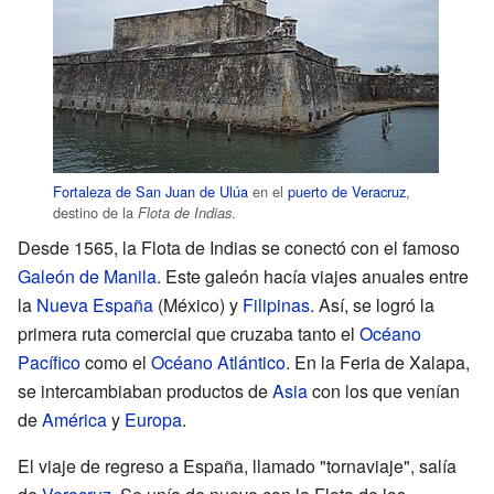
Fortaleza de San Juan de Ulúa
en el
puerto de Veracruz
,
destino de la
.
Flota de Indias
Desde 1565, la Flota de Indias se conectó con el famoso
Galeón de Manila
. Este galeón hacía viajes anuales entre
la
Nueva España
(México) y
Filipinas
. Así, se logró la
primera ruta comercial que cruzaba tanto el
Océano
Pacífico
como el
Océano Atlántico
. En la Feria de Xalapa,
se intercambiaban productos de
Asia
con los que venían
de
América
y
Europa
.
El viaje de regreso a España, llamado "tornaviaje", salía