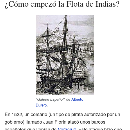
¿Cómo empezó la Flota de Indias?
"
" de
Alberto
Galeón Español
Durero
.
En 1522, un corsario (un tipo de pirata autorizado por un
gobierno) llamado Juan Florín atacó unos barcos
españoles que venían de
Veracruz
. Este ataque hizo que