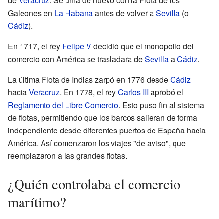
de
Veracruz
. Se unía de nuevo con la Flota de los
Galeones en
La Habana
antes de volver a
Sevilla
(o
Cádiz
).
En 1717, el rey
Felipe V
decidió que el monopolio del
comercio con América se trasladara de
Sevilla
a
Cádiz
.
La última Flota de Indias zarpó en 1776 desde
Cádiz
hacia
Veracruz
. En 1778, el rey
Carlos III
aprobó el
Reglamento del Libre Comercio
. Esto puso fin al sistema
de flotas, permitiendo que los barcos salieran de forma
independiente desde diferentes puertos de España hacia
América. Así comenzaron los viajes "de aviso", que
reemplazaron a las grandes flotas.
¿Quién controlaba el comercio
marítimo?