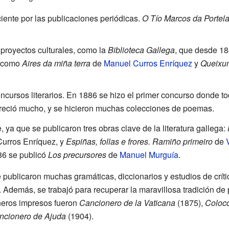
ciente por las publicaciones periódicas.
O Tío Marcos da Portel
proyectos culturales, como la
Biblioteca Gallega
, que desde 18
s como
Aires da miña terra
de
Manuel Curros Enríquez
y
Queixu
ncursos literarios. En 1886 se hizo el primer concurso donde t
creció mucho, y se hicieron muchas colecciones de poemas.
 ya que se publicaron tres obras clave de la literatura gallega:
urros Enríquez, y
Espiñas, follas e frores. Ramiño primeiro
de
86 se publicó
Los precursores
de
Manuel Murguía
.
publicaron muchas gramáticas, diccionarios y estudios de crítica
 Además, se trabajó para recuperar la maravillosa tradición de 
neros impresos fueron
Cancionero de la Vaticana
(1875),
Colocc
ncionero de Ajuda
(1904).