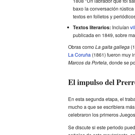
1808 "Un labrador que foi s
baxo la conversación rústica
textos en folletos y periódico
Textos literarios:
Incluían
vi
publicada en 1849, sobre ma
Obras como
La gaita gallega
(1
La Coruña
(1861) fueron muy i
Marcos da Portela
, donde se po
El impulso del Prer
En esta segunda etapa, el traba
mucho a que se escribiera más
celebraron los primeros Juegos 
Se discute si este periodo pue