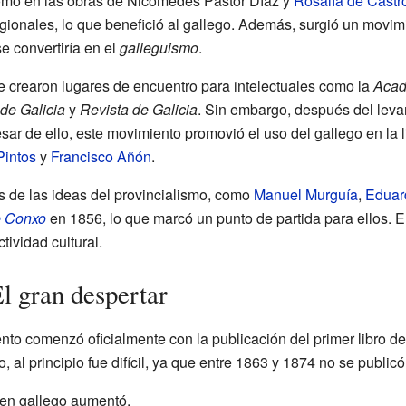
omo en las obras de Nicomedes Pastor Díaz y
Rosalía de Castr
gionales, lo que benefició al gallego. Además, surgió un movimi
e convertiría en el
galleguismo
.
se crearon lugares de encuentro para intelectuales como la
Acad
 de Galicia
y
Revista de Galicia
. Sin embargo, después del leva
sar de ello, este movimiento promovió el uso del gallego en la li
Pintos
y
Francisco Añón
.
 de las ideas del provincialismo, como
Manuel Murguía
,
Eduar
e Conxo
en 1856, lo que marcó un punto de partida para ellos. E
tividad cultural.
l gran despertar
to comenzó oficialmente con la publicación del primer libro d
, al principio fue difícil, ya que entre 1863 y 1874 no se publi
n en gallego aumentó.