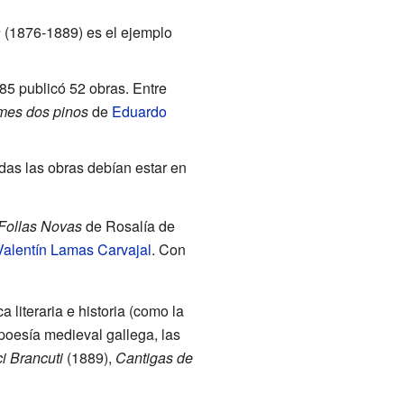
a
(1876-1889) es el ejemplo
85 publicó 52 obras. Entre
mes dos pinos
de
Eduardo
odas las obras debían estar en
Follas Novas
de Rosalía de
Valentín Lamas Carvajal
. Con
 literaria e historia (como la
poesía medieval gallega, las
i Brancuti
(1889),
Cantigas de