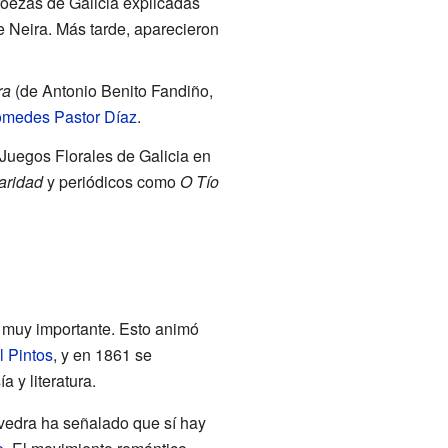
oezas de Galicia explicadas
 Neira. Más tarde, aparecieron
ra
(de Antonio Benito Fandiño,
omedes Pastor Díaz
.
Juegos Florales de Galicia en
aridad
y periódicos como
O Tío
ue muy importante. Esto animó
 Pintos
, y en 1861 se
 y literatura.
avedra ha señalado que sí hay