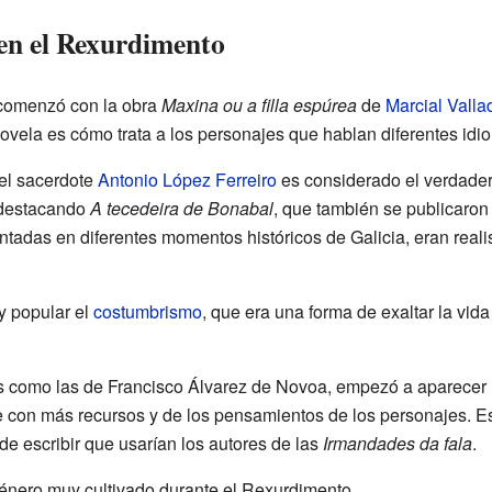
 en el Rexurdimento
 comenzó con la obra
Maxina ou a filla espúrea
de
Marcial Vall
ovela es cómo trata a los personajes que hablan diferentes idi
el sacerdote
Antonio López Ferreiro
es considerado el verdadero
, destacando
A tecedeira de Bonabal
, que también se publicaron
tadas en diferentes momentos históricos de Galicia, eran reali
y popular el
costumbrismo
, que era una forma de exaltar la vida 
bras como las de Francisco Álvarez de Novoa, empezó a aparecer
te con más recursos y de los pensamientos de los personajes. Es
e escribir que usarían los autores de las
Irmandades da fala
.
 género muy cultivado durante el Rexurdimento.