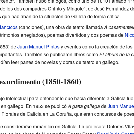
arxento". También hubo diálogos, como uno de 1810 llamado "Pr
 de los dos compadres Chinto y Mingote", de José Fernández de
s que hablaban de la situación de Galicia de forma crítica.
llancicos
(canciones), una obra de teatro llamada
A casamentei
trimonios arreglados), poemas divertidos y dos poemas de
Nic
853) de
Juan Manuel Pintos
y eventos como la creación de los 
mportantes. También se publicaron libros como
El álbum de la c
dían leer partes de novelas y obras de teatro en gallego.
rexurdimento (1850-1860)
jo intelectual para entender lo que hacía diferente a Galicia f
 en gallego. En 1853 se publicó
A gaita gallega
de
Juan Manuel
Florales de Galicia en La Coruña, que eran concursos de poesía
de considerarse romántico en Galicia. La profesora Dolores Vil