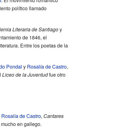
o
. El movimiento romántico
ento político llamado
emia Literaria de Santiago
y
ntamiento de 1846, el
teratura. Entre los poetas de la
do Pondal
y
Rosalía de Castro
,
l
Liceo de la Juventud
fue otro
e
Rosalía de Castro
,
Cantares
có mucho en gallego.