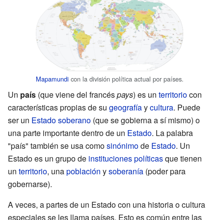
Mapamundi
con la división política actual por países.
Un
país
(que viene del francés
pays
) es un
territorio
con
características propias de su
geografía
y
cultura
. Puede
ser un
Estado soberano
(que se gobierna a sí mismo) o
una parte importante dentro de un
Estado
. La palabra
"país" también se usa como
sinónimo
de
Estado
. Un
Estado es un grupo de
instituciones políticas
que tienen
un
territorio
, una
población
y
soberanía
(poder para
gobernarse).
A veces, a partes de un Estado con una historia o cultura
especiales se les llama países. Esto es común entre las