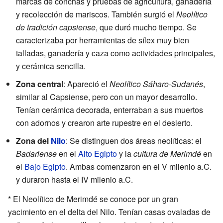
marcas de conchas y pruebas de agricultura, ganadería
y recolección de mariscos. También surgió el
Neolítico
de tradición capsiense
, que duró mucho tiempo. Se
caracterizaba por herramientas de sílex muy bien
talladas, ganadería y caza como actividades principales,
y cerámica sencilla.
Zona central
: Apareció el
Neolítico Sáharo-Sudanés
,
similar al Capsiense, pero con un mayor desarrollo.
Tenían cerámica decorada, enterraban a sus muertos
con adornos y crearon arte rupestre en el desierto.
Zona del
Nilo
: Se distinguen dos áreas neolíticas: el
Badariense
en el
Alto Egipto
y la
cultura de Merimdé
en
el
Bajo Egipto
. Ambas comenzaron en el V milenio a.C.
y duraron hasta el IV milenio a.C.
* El Neolítico de Merimdé se conoce por un gran
yacimiento en el delta del Nilo. Tenían casas ovaladas de