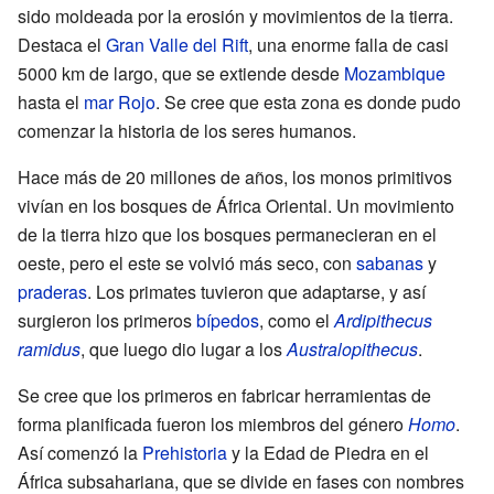
sido moldeada por la erosión y movimientos de la tierra.
Destaca el
Gran Valle del Rift
, una enorme falla de casi
5000 km de largo, que se extiende desde
Mozambique
hasta el
mar Rojo
. Se cree que esta zona es donde pudo
comenzar la historia de los seres humanos.
Hace más de 20 millones de años, los monos primitivos
vivían en los bosques de África Oriental. Un movimiento
de la tierra hizo que los bosques permanecieran en el
oeste, pero el este se volvió más seco, con
sabanas
y
praderas
. Los primates tuvieron que adaptarse, y así
surgieron los primeros
bípedos
, como el
Ardipithecus
ramidus
, que luego dio lugar a los
Australopithecus
.
Se cree que los primeros en fabricar herramientas de
forma planificada fueron los miembros del género
Homo
.
Así comenzó la
Prehistoria
y la Edad de Piedra en el
África subsahariana, que se divide en fases con nombres