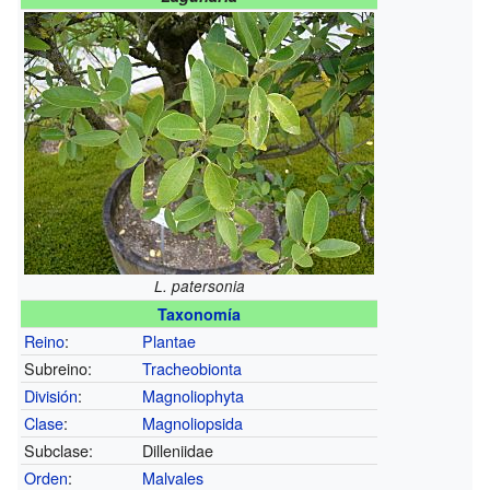
L. patersonia
Taxonomía
Reino
:
Plantae
Subreino:
Tracheobionta
División
:
Magnoliophyta
Clase
:
Magnoliopsida
Subclase:
Dilleniidae
Orden
:
Malvales