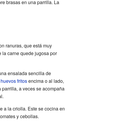
re brasas en una parrilla. La
con ranuras, que está muy
e la carne quede jugosa por
una ensalada sencilla de
s
huevos fritos
encima o al lado,
a parrilla, a veces se acompaña
l.
e a la criolla. Este se cocina en
tomates y cebollas.