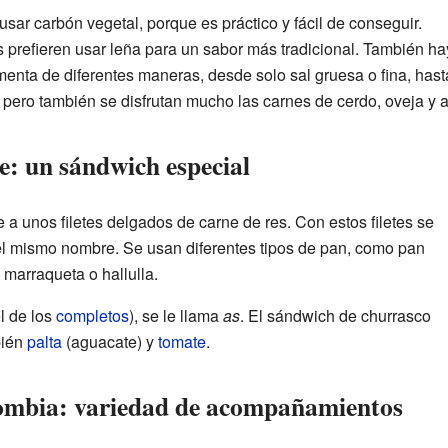
sar carbón vegetal, porque es práctico y fácil de conseguir.
prefieren usar leña para un sabor más tradicional. También hay
imenta de diferentes maneras, desde solo sal gruesa o fina, ha
 pero también se disfrutan mucho las carnes de cerdo, oveja y 
e: un sándwich especial
re a unos filetes delgados de carne de res. Con estos filetes se
l mismo nombre. Se usan diferentes tipos de pan, como pan
 marraqueta o hallulla.
l de los
completos
), se le llama
as
. El sándwich de churrasco
bién
palta
(aguacate) y
tomate
.
lombia: variedad de acompañamientos