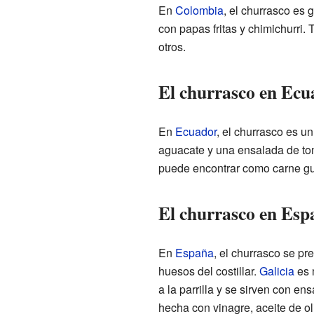
En
Colombia
, el churrasco es 
con papas fritas y chimichurri.
otros.
El churrasco en Ecu
En
Ecuador
, el churrasco es un
aguacate y una ensalada de tom
puede encontrar como carne gui
El churrasco en Espa
En
España
, el churrasco se pre
huesos del costillar.
Galicia
es 
a la parrilla y se sirven con en
hecha con vinagre, aceite de oli