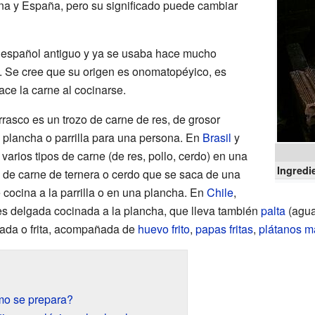
na y España, pero su significado puede cambiar
 español antiguo y ya se usaba hace mucho
. Se cree que su origen es onomatopéyico, es
ace la carne al cocinarse.
urrasco es un trozo de carne de res, de grosor
a plancha o parrilla para una persona. En
Brasil
y
r varios tipos de carne (de res, pollo, cerdo) en una
Ingredi
e de carne de ternera o cerdo que se saca de una
e cocina a la parrilla o en una plancha. En
Chile
,
s delgada cocinada a la plancha, que lleva también
palta
(agua
sada o frita, acompañada de
huevo frito
,
papas fritas
,
plátanos m
mo se prepara?