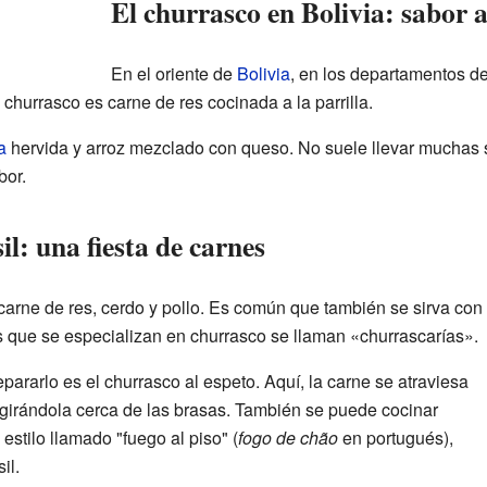
El churrasco en Bolivia: sabor a
En el oriente de
Bolivia
, en los departamentos d
l churrasco es carne de res cocinada a la parrilla.
a
hervida y arroz mezclado con queso. No suele llevar muchas sa
bor.
il: una fiesta de carnes
 carne de res, cerdo y pollo. Es común que también se sirva con
s que se especializan en churrasco se llaman «churrascarías».
ararlo es el churrasco al espeto. Aquí, la carne se atraviesa
a girándola cerca de las brasas. También se puede cocinar
estilo llamado "fuego al piso" (
fogo de chão
en portugués),
il.