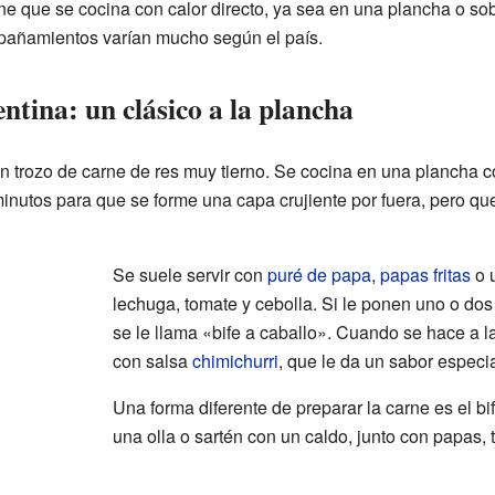
ne que se cocina con calor directo, ya sea en una plancha o sob
mpañamientos varían mucho según el país.
ntina: un clásico a la plancha
un trozo de carne de res muy tierno. Se cocina en una plancha 
minutos para que se forme una capa crujiente por fuera, pero qu
Se suele servir con
puré de papa
,
papas fritas
o 
lechuga, tomate y cebolla. Si le ponen uno o do
se le llama «bife a caballo». Cuando se hace a l
con salsa
chimichurri
, que le da un sabor especia
Una forma diferente de preparar la carne es el bif
una olla o sartén con un caldo, junto con papas, 