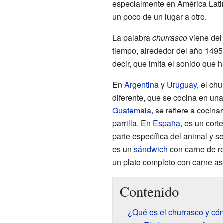
especialmente en América Lati
un poco de un lugar a otro.
La palabra
churrasco
viene del
tiempo, alrededor del año 1495
decir, que imita el sonido que h
En
Argentina
y
Uruguay
, el ch
diferente, que se cocina en un
Guatemala
, se refiere a cocina
parrilla. En
España
, es un cort
parte específica del animal y s
es un
sándwich
con carne de re
un plato completo con carne a
Contenido
¿Qué es el churrasco y có