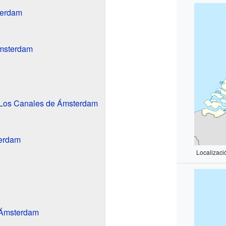
terdam
Ámsterdam
: Los Canales de Ámsterdam
terdam
Localizac
n Ámsterdam