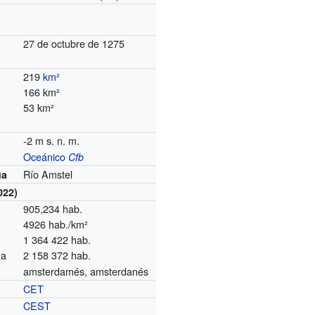
27 de octubre de 1275
219
km²
166 km²
53 km²
-2 m s. n. m.
Oceánico
Cfb
Río Amstel
ua
022)
905,234 hab.
4926 hab./km²
1 364 422 hab.
na
2 158 372 hab.
amsterdamés, amsterdanés
CET
o
CEST