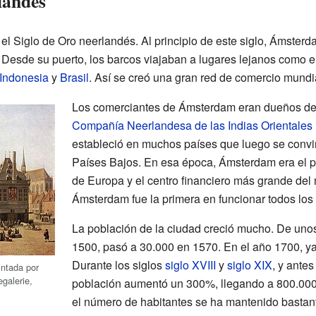
landés
l Siglo de Oro neerlandés. Al principio de este siglo, Ámsterda
Desde su puerto, los barcos viajaban a lugares lejanos como e
Indonesia
y
Brasil
. Así se creó una gran red de comercio mundi
Los comerciantes de Ámsterdam eran dueños de 
Compañía Neerlandesa de las Indias Orientales
estableció en muchos países que luego se convir
Países Bajos. En esa época, Ámsterdam era el p
de Europa y el centro financiero más grande del
Ámsterdam fue la primera en funcionar todos los 
La población de la ciudad creció mucho. De unos
1500, pasó a 30.000 en 1570. En el año 1700, y
Durante los siglos
siglo XVIII
y
siglo XIX
, y ante
intada por
galerie,
población aumentó un 300%, llegando a 800.000
el número de habitantes se ha mantenido bastant