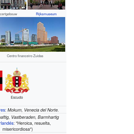
certgebouw
Rijksmuseum
Centro financeiro Zuidas
Escudo
res
:
Mokum, Venecia del Norte.
aftig, Vastberaden, Barmhartig
rlandés
: "Heroica, resuelta,
misericordiosa")