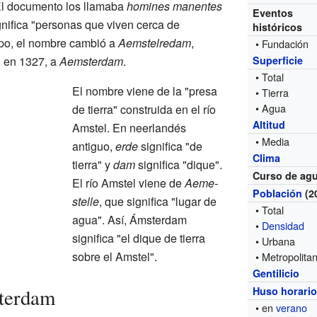
 El documento los llamaba
homines manentes
Eventos
gnifica "personas que viven cerca de
históricos
mpo, el nombre cambió a
Aemstelredam
,
• Fundación
e, en 1327, a
Aemsterdam
.
Superficie
• Total
El nombre viene de la "presa
• Tierra
• Agua
de tierra" construida en el río
Altitud
Amstel. En neerlandés
• Media
antiguo,
erde
significa "de
Clima
tierra" y
dam
significa "dique".
Curso de ag
El río Amstel viene de
Aeme-
Población
(2
stelle
, que significa "lugar de
• Total
agua". Así, Ámsterdam
•
Densidad
significa "el dique de tierra
• Urbana
sobre el Amstel".
• Metropolita
Gentilicio
sterdam
Huso horari
• en
verano