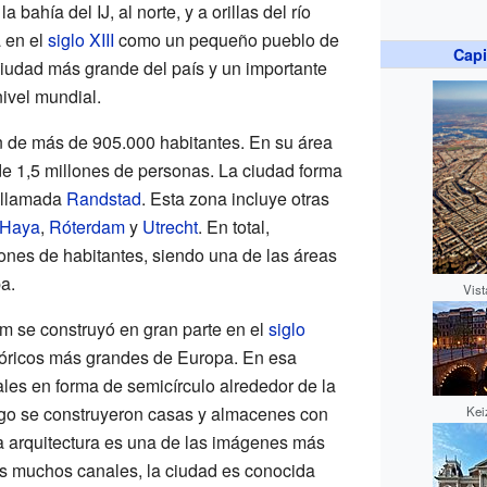
 bahía del IJ, al norte, y a orillas del río
a en el
siglo XIII
como un pequeño pueblo de
Capi
ciudad más grande del país y un importante
nivel mundial.
 de más de 905.000 habitantes. En su área
de 1,5 millones de personas. La ciudad forma
 llamada
Randstad
. Esta zona incluye otras
 Haya
,
Róterdam
y
Utrecht
. En total,
ones de habitantes, siendo una de las áreas
a.
Vist
am se construyó en gran parte en el
siglo
stóricos más grandes de Europa. En esa
es en forma de semicírculo alrededor de la
ego se construyeron casas y almacenes con
Kei
ta arquitectura es una de las imágenes más
 muchos canales, la ciudad es conocida