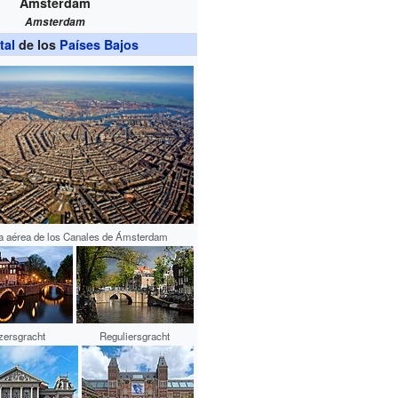
Ámsterdam
Amsterdam
tal
de los
Países Bajos
a aérea de los Canales de Ámsterdam
zersgracht
Reguliersgracht