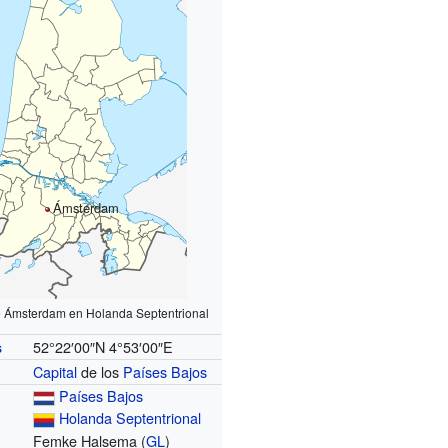
Ámsterdam
e Ámsterdam en Holanda Septentrional
52°22′00″N
4°53′00″E
s
Capital
de los
Países Bajos
Países Bajos
Holanda Septentrional
Femke Halsema (
GL
)