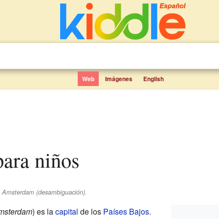
Web
Imágenes
English
para niños
se Amsterdam (desambiguación).
msterdam
) es la
capital
de los
Países Bajos
.