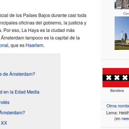
Con
icial de los Países Bajos durante casi toda
ncipales oficinas del gobierno, la justicia y
a
. Por eso, La Haya es la ciudad más
. Ámsterdam tampoco es la capital de la
onal
, que es
Haarlem
.
re de Ámsterdam?
Bandera
ad en la Edad Media
andés
Otros nomb
 Ámsterdam?
Lema:
Heldh
(en
nee
o XX