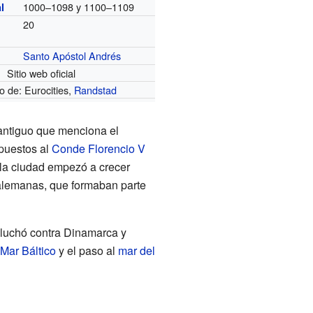
1000–1098 y 1100–1109
l
20
Santo Apóstol Andrés
Sitio web oficial
 de: Eurocities,
Randstad
 antiguo que menciona el
mpuestos al
Conde Florencio V
 la ciudad empezó a crecer
 alemanas, que formaban parte
 luchó contra Dinamarca y
Mar Báltico
y el paso al
mar del