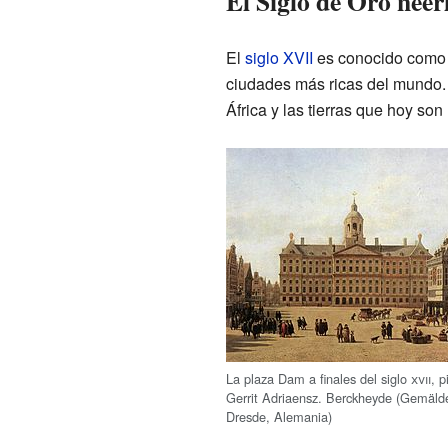
El Siglo de Oro neer
El
siglo XVII
es conocido como e
ciudades más ricas del mundo. 
África y las tierras que hoy son
La plaza Dam a finales del siglo
xvii
, p
Gerrit Adriaensz. Berckheyde (Gemälde
Dresde, Alemania)