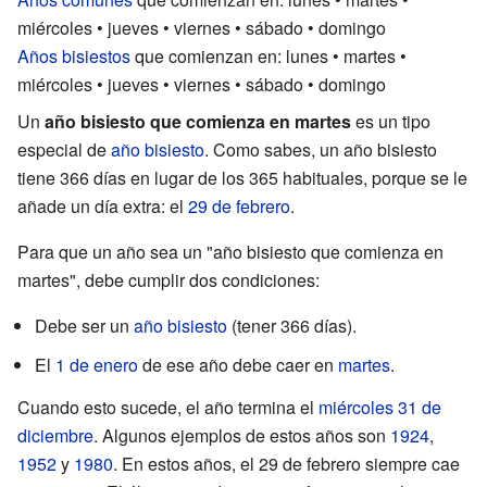
miércoles • jueves • viernes • sábado • domingo
Años bisiestos
que comienzan en: lunes • martes •
miércoles • jueves • viernes • sábado • domingo
Un
año bisiesto que comienza en martes
es un tipo
especial de
año bisiesto
. Como sabes, un año bisiesto
tiene 366 días en lugar de los 365 habituales, porque se le
añade un día extra: el
29 de febrero
.
Para que un año sea un "año bisiesto que comienza en
martes", debe cumplir dos condiciones:
Debe ser un
año bisiesto
(tener 366 días).
El
1 de enero
de ese año debe caer en
martes
.
Cuando esto sucede, el año termina el
miércoles
31 de
diciembre
. Algunos ejemplos de estos años son
1924
,
1952
y
1980
. En estos años, el 29 de febrero siempre cae