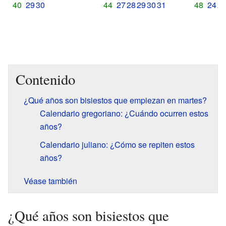
40
29
30
44
27
28
29
30
31
48
24
2
Contenido
¿Qué años son bisiestos que empiezan en martes?
Calendario gregoriano: ¿Cuándo ocurren estos
años?
Calendario juliano: ¿Cómo se repiten estos
años?
Véase también
¿Qué años son bisiestos que