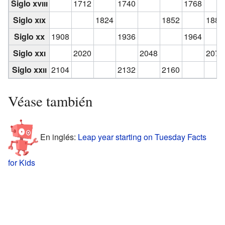
Siglo
xviii
1712
1740
1768
Siglo
xix
1824
1852
1880
Siglo
xx
1908
1936
1964
Siglo
xxi
2020
2048
2076
Siglo
xxii
2104
2132
2160
Véase también
En inglés:
Leap year starting on Tuesday Facts
for Kids