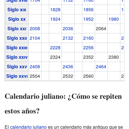
Siglo
xix
1828
1856
18
Siglo
xx
1924
1952
1980
Siglo
xxi
2008
2036
2064
Siglo
xxii
2104
2132
2160
21
Siglo
xxiii
2228
2256
22
Siglo
xxiv
2324
2352
2380
Siglo
xxv
2408
2436
2464
Siglo
xxvi
2504
2532
2560
25
Calendario juliano: ¿Cómo se repiten
estos años?
El
calendario juliano
es un calendario más antiguo que se