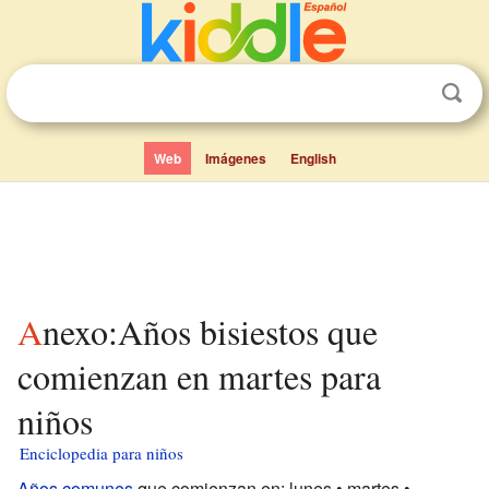
Web
Imágenes
English
Anexo:Años bisiestos que
comienzan en martes para
niños
Enciclopedia para niños
Años comunes
que comienzan en: lunes • martes •