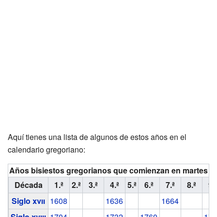
Aquí tienes una lista de algunos de estos años en el
calendario gregoriano:
Años bisiestos gregorianos que comienzan en martes
Década
1.ª
2.ª
3.ª
4.ª
5.ª
6.ª
7.ª
8.ª
9.
Siglo
xvii
1608
1636
1664
Siglo
xviii
1704
1732
1760
17