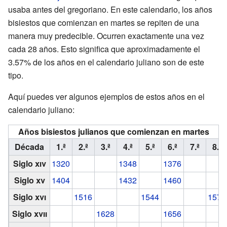
usaba antes del gregoriano. En este calendario, los años
bisiestos que comienzan en martes se repiten de una
manera muy predecible. Ocurren exactamente una vez
cada 28 años. Esto significa que aproximadamente el
3.57% de los años en el calendario juliano son de este
tipo.
Aquí puedes ver algunos ejemplos de estos años en el
calendario juliano:
Años bisiestos julianos que comienzan en martes
Década
1.ª
2.ª
3.ª
4.ª
5.ª
6.ª
7.ª
8.ª
Siglo
xiv
1320
1348
1376
Siglo
xv
1404
1432
1460
Siglo
xvi
1516
1544
1572
Siglo
xvii
1628
1656