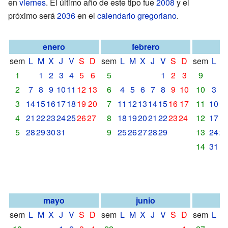
en
viernes
. El último año de este tipo fue
2008
y el
próximo será
2036
en el
calendario gregoriano
.
enero
febrero
sem
L
M
X
J
V
S
D
sem
L
M
X
J
V
S
D
sem
L
M
1
1
2
3
4
5
6
5
1
2
3
9
2
7
8
9
10
11
12
13
6
4
5
6
7
8
9
10
10
3
4
3
14
15
16
17
18
19
20
7
11
12
13
14
15
16
17
11
10
1
4
21
22
23
24
25
26
27
8
18
19
20
21
22
23
24
12
17
1
5
28
29
30
31
9
25
26
27
28
29
13
24
2
14
31
mayo
junio
sem
L
M
X
J
V
S
D
sem
L
M
X
J
V
S
D
sem
L
M