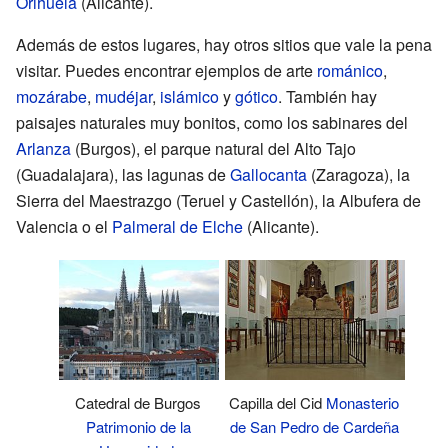
Orihuela
(Alicante).
Además de estos lugares, hay otros sitios que vale la pena
visitar. Puedes encontrar ejemplos de arte
románico
,
mozárabe
,
mudéjar
,
islámico
y
gótico
. También hay
paisajes naturales muy bonitos, como los sabinares del
Arlanza
(Burgos), el parque natural del Alto Tajo
(Guadalajara), las lagunas de
Gallocanta
(Zaragoza), la
Sierra del Maestrazgo (Teruel y Castellón), la Albufera de
Valencia o el
Palmeral de Elche
(Alicante).
Catedral de Burgos
Capilla del Cid
Monasterio
Patrimonio de la
de San Pedro de Cardeña