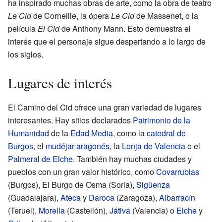
ha inspirado muchas obras de arte, como la obra de teatro
Le Cid
de Corneille, la ópera
Le Cid
de Massenet, o la
película
El Cid
de Anthony Mann. Esto demuestra el
interés que el personaje sigue despertando a lo largo de
los siglos.
Lugares de interés
El Camino del Cid ofrece una gran variedad de lugares
interesantes. Hay sitios declarados
Patrimonio de la
Humanidad
de la
Edad Media
, como la
catedral de
Burgos
, el
mudéjar aragonés
, la
Lonja de Valencia
o el
Palmeral de Elche
. También hay muchas ciudades y
pueblos con un gran valor histórico, como
Covarrubias
(Burgos), El Burgo de Osma (Soria),
Sigüenza
(Guadalajara),
Ateca
y
Daroca
(Zaragoza),
Albarracín
(Teruel),
Morella
(Castellón),
Játiva
(Valencia) o
Elche
y