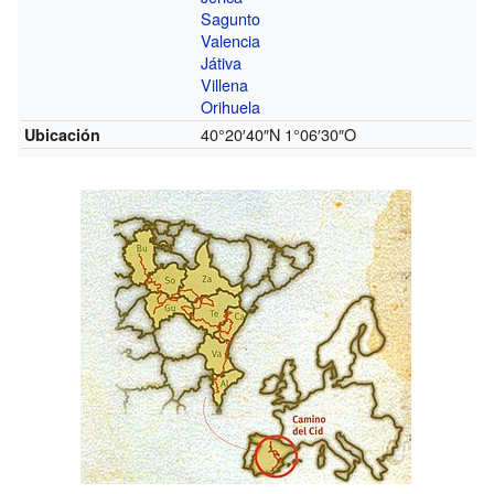
Sagunto
Valencia
Játiva
Villena
Orihuela
40°20′40″N
1°06′30″O
Ubicación