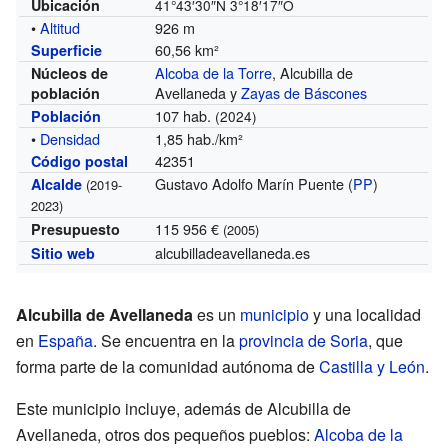
Ubicación
41°43′30″N
3°18′17″O
•
Altitud
926 m
60,56 km²
Superficie
Alcoba de la Torre
, Alcubilla de
Núcleos de
Avellaneda y
Zayas de Báscones
población
107 hab.
Población
(2024)
•
Densidad
1,85 hab./km²
42351
Código postal
Gustavo Adolfo Marín Puente (
PP
)
Alcalde
(2019-
2023)
115 956 €
Presupuesto
(2005)
alcubilladeavellaneda.es
Sitio web
Alcubilla de Avellaneda
es un
municipio
y una localidad
en
España
. Se encuentra en la
provincia de Soria
, que
forma parte de la comunidad autónoma de
Castilla y León
.
Este municipio incluye, además de Alcubilla de
Avellaneda, otros dos pequeños pueblos:
Alcoba de la