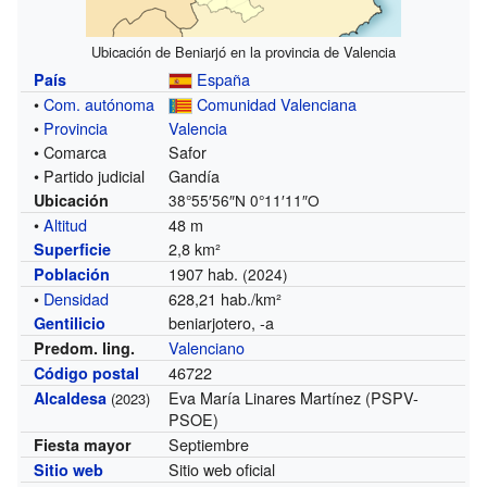
Ubicación de Beniarjó en la provincia de Valencia
España
País
•
Com. autónoma
Comunidad Valenciana
•
Provincia
Valencia
• Comarca
Safor
• Partido judicial
Gandía
Ubicación
38°55′56″N
0°11′11″O
•
Altitud
48 m
2,8 km²
Superficie
1907 hab.
Población
(2024)
•
Densidad
628,21 hab./km²
beniarjotero, -a
Gentilicio
Valenciano
Predom. ling.
46722
Código postal
Eva María Linares Martínez (PSPV-
Alcaldesa
(2023)
PSOE)
Septiembre
Fiesta mayor
Sitio web oficial
Sitio web