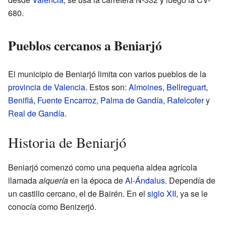
680.
Pueblos cercanos a Beniarjó
El municipio de Beniarjó limita con varios pueblos de la
provincia de Valencia
. Estos son:
Almoines
,
Bellreguart
,
Beniflá
,
Fuente Encarroz
,
Palma de Gandía
,
Rafelcofer
y
Real de Gandía
.
Historia de Beniarjó
Beniarjó comenzó como una pequeña aldea agrícola
llamada
alquería
en la época de
Al-Ándalus
. Dependía de
un castillo cercano, el de Bairén. En el
siglo XII
, ya se le
conocía como Benizerjó.