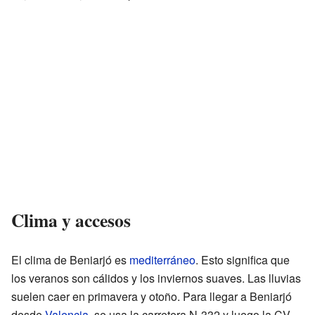
Clima y accesos
El clima de Beniarjó es
mediterráneo
. Esto significa que
los veranos son cálidos y los inviernos suaves. Las lluvias
suelen caer en primavera y otoño. Para llegar a Beniarjó
desde
Valencia
, se usa la carretera N-332 y luego la CV-