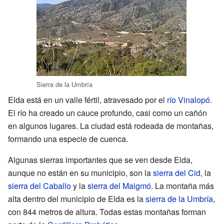
Sierra de la Umbría
Elda está en un valle fértil, atravesado por el
río Vinalopó
.
El río ha creado un cauce profundo, casi como un cañón
en algunos lugares. La ciudad está rodeada de montañas,
formando una especie de cuenca.
Algunas sierras importantes que se ven desde Elda,
aunque no están en su municipio, son la
sierra del Cid
, la
sierra del Caballo
y la
sierra del Maigmó
. La montaña más
alta dentro del municipio de Elda es la
sierra de la Umbría
,
con 844 metros de altura. Todas estas montañas forman