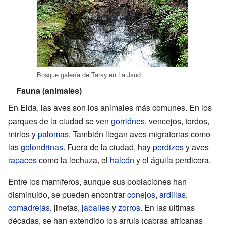
Bosque galería de Taray en La Jaud
Fauna (animales)
En Elda, las aves son los animales más comunes. En los
parques de la ciudad se ven
gorriónes
, vencejos, tordos,
mirlos y
palomas
. También llegan aves migratorias como
las
golondrinas
. Fuera de la ciudad, hay
perdizes
y aves
rapaces
como la lechuza, el
halcón
y el águila perdicera.
Entre los mamíferos, aunque sus poblaciones han
disminuido, se pueden encontrar
conejos
,
ardillas
,
comadrejas
, jinetas,
jabalíes
y
zorros
. En las últimas
décadas, se han extendido los arruis (cabras africanas