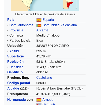
Ubicación de Elda en la provincia de Alicante
España
País
•
Com. autónoma
Comunidad Valenciana
•
Provincia
Alicante
• Comarca
Medio Vinalopó
• Partido judicial
Elda
Ubicación
38°28′53″N
0°47′25″O
•
Altitud
395 m
45,79 km²
Superficie
53 818 hab.
Población
(2024)
•
Densidad
1149,16 hab./km²
eldense
Gentilicio
Castellano
Predom. ling.
03600
Código postal
Rubén Alfaro Bernabé (PSOE)
Alcalde
(2023)
41 974 497,59 €
Presupuesto
(2023)
Arnedo
Hermanada
con
San Luis