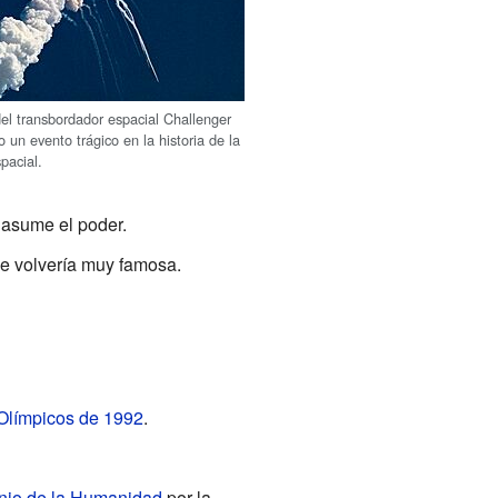
del transbordador espacial Challenger
 un evento trágico en la historia de la
pacial.
asume el poder.
se volvería muy famosa.
Olímpicos de 1992
.
nio de la Humanidad
por la