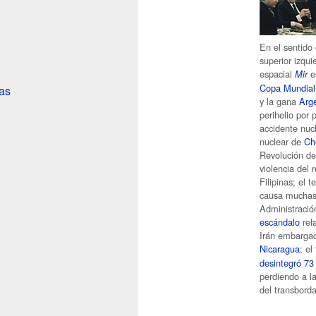
En el sentido 
superior izqui
espacial
e
Mir
Copa Mundial 
as
y la gana
Arg
perihelio por
accidente nuc
nuclear de
Ch
Revolución de
violencia del 
Filipinas; el
causa muchas 
Administraci
escándalo
rel
Irán embargad
Nicaragua
; el
desintegró 7
perdiendo a l
del transbord