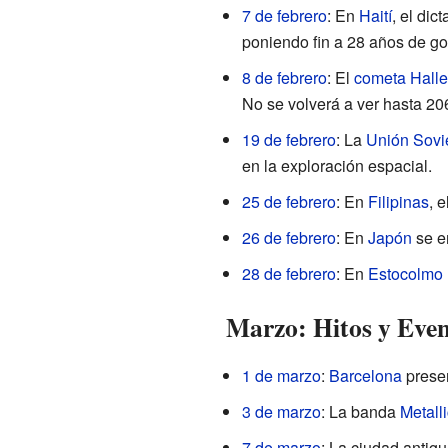
7 de febrero
: En
Haití
, el dic
poniendo fin a 28 años de go
8 de febrero
: El
cometa Halle
No se volverá a ver hasta 20
19 de febrero
: La
Unión Sovi
en la exploración espacial.
25 de febrero
: En
Filipinas
, 
26 de febrero
: En
Japón
se e
28 de febrero
: En
Estocolmo
Marzo: Hitos y Even
1 de marzo
:
Barcelona
presen
3 de marzo
: La banda
Metall
7 de marzo
: La ciudad antig