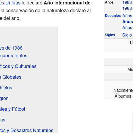
1983
es Unidas
lo declaró
Año Internacional de
Años
1988
la conservación de la naturaleza declaró al
Años
Decenios
e del año.
Años
Años
Sigl
Siglos
T
es de 1986
cubrimientos
icos y Culturales
Mús
s Globales
lictos
Nacimiento
Álbumes •
gión
les y Fútbol
ias
os y Desastres Naturales