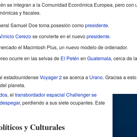
én se integran a la Comunidad Económica Europea, pero con u
nómicas y fiscales.
eneral Samuel Doe toma posesión como
presidente
.
Vinicio Cerezo
se convierte en el nuevo
presidente
.
mercado el Macintosh Plus, un nuevo modelo de ordenador.
éreo ocurre en las selvas de
El Petén
en
Guatemala
, cerca de 
ial estadounidense
Voyager 2
se acerca a
Urano
. Gracias a est
 del planeta.
dos
, el
transbordador espacial Challenger
se
 despegar
, perdiendo a sus siete ocupantes. Este
líticos y Culturales