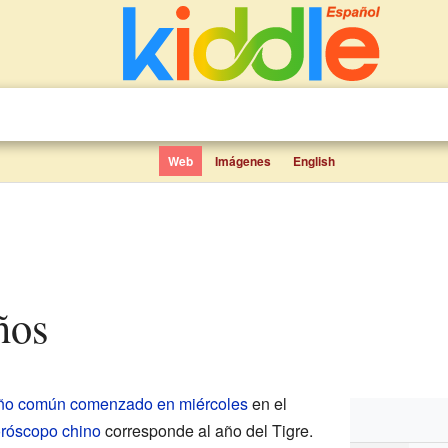
Web
Imágenes
English
ños
ño común comenzado en miércoles
en el
róscopo chino
corresponde al año del Tigre.