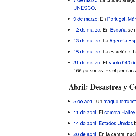
UNESCO
.
9 de marzo
: En
Portugal
,
Már
12 de marzo
: En
España
se r
13 de marzo
: La
Agencia Esp
15 de marzo
: La estación orb
31 de marzo
: El
Vuelo 940 d
166 personas. Es el peor acc
Abril: Desastres y C
5 de abril
: Un
ataque terroris
11 de abril
: El
cometa Halley
14 de abril
:
Estados Unidos
b
26 de abril
: En la central nu