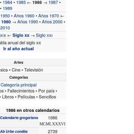
•
1984
•
1985
←
→
1987
•
1986
•
1989
 1950
•
Años 1960
•
Años 1970
←
→
Años 1990
•
Años 2000
•
 1980
 2010
o
xix
←
→
Siglo
xxi
Siglo
xx
abla anual del siglo
xx
Ir al año actual
Artes
ica • Cine • Televisión
Categorías
Categoría principal
s • Fallecimientos • Por país •
 Libros • Películas • Sencillos
1986 en otros calendarios
1986
Calendario gregoriano
MCMLXXXVI
2739
Ab Urbe condita