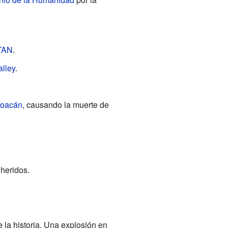
TAN
.
lley
.
hoacán
, causando la muerte de
heridos.
e la historia. Una explosión en