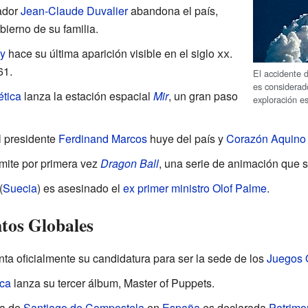
tador
Jean-Claude Duvalier
abandona el país,
bierno de su familia.
y
hace su última aparición visible en el siglo
xx
.
61.
El accidente 
es considerado
ética
lanza la estación espacial
Mir
, un gran paso
exploración es
el presidente
Ferdinand Marcos
huye del país y
Corazón Aquino
mite por primera vez
Dragon Ball
, una serie de animación que 
(
Suecia
) es asesinado el
ex primer ministro
Olof Palme
.
tos Globales
ta oficialmente su candidatura para ser la sede de los
Juegos 
ica
lanza su tercer álbum, Master of Puppets.
ua de
Santiago de Compostela
en
España
es declarada
Patrimo