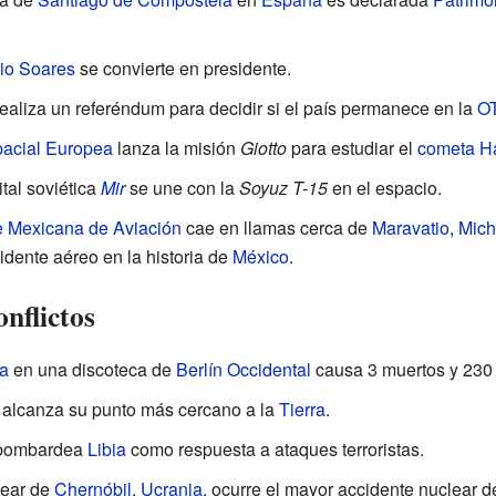
io Soares
se convierte en presidente.
ealiza un referéndum para decidir si el país permanece en la
O
acial Europea
lanza la misión
Giotto
para estudiar el
cometa Ha
ital soviética
Mir
se une con la
Soyuz T-15
en el espacio.
e Mexicana de Aviación
cae en llamas cerca de
Maravatio
,
Mic
idente aéreo en la historia de
México
.
onflictos
ta
en una discoteca de
Berlín Occidental
causa 3 muertos y 230 
alcanza su punto más cercano a la
Tierra
.
ombardea
Libia
como respuesta a ataques terroristas.
clear de
Chernóbil
,
Ucrania
, ocurre el mayor accidente nuclear d