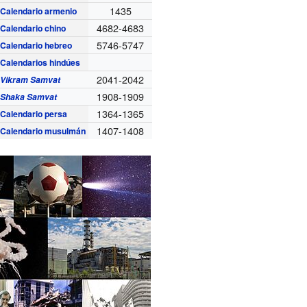
1435
Calendario armenio
4682-4683
Calendario chino
5746-5747
Calendario hebreo
Calendarios hindúes
2041-2042
Vikram Samvat
1908-1909
Shaka Samvat
1364-1365
Calendario persa
1407-1408
Calendario musulmán