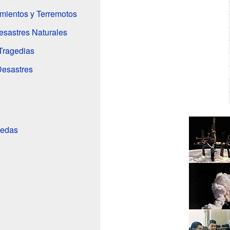
mientos y Terremotos
esastres Naturales
 Tragedias
Desastres
nedas