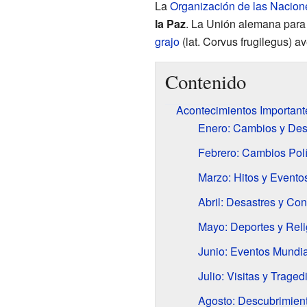
La
Organización de las Nacion
la Paz
. La Unión alemana para 
grajo
(lat. Corvus frugilegus) av
Contenido
Acontecimientos Important
Enero: Cambios y Des
Febrero: Cambios Polít
Marzo: Hitos y Evento
Abril: Desastres y Conf
Mayo: Deportes y Reli
Junio: Eventos Mundia
Julio: Visitas y Traged
Agosto: Descubrimient