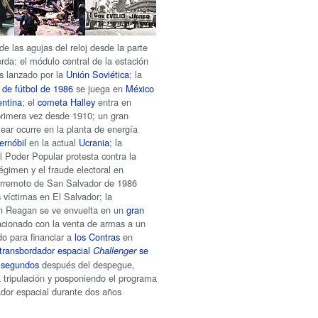
de las agujas del reloj desde la parte
erda: el módulo central de la estación
s lanzado por la
Unión Soviética
; la
de fútbol de 1986
se juega en
México
entina
; el
cometa Halley
entra en
 primera vez desde 1910; un gran
lear ocurre en la planta de energía
ernóbil
en la actual
Ucrania
; la
l Poder Popular protesta contra la
régimen y el fraude electoral en
 terremoto de San Salvador de 1986
víctimas en El Salvador; la
ón Reagan se ve envuelta en un
gran
acionado con la venta de armas a un
o para financiar a
los Contras
en
transbordador espacial
se
Challenger
3 segundos
después del despegue,
a tripulación y posponiendo el programa
ador espacial durante dos años