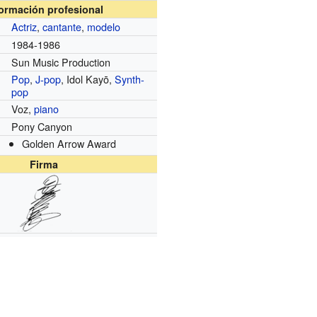
formación profesional
Actriz
,
cantante
,
modelo
1984-1986
Sun Music Production
Pop
,
J-pop
, Idol Kayō,
Synth-
pop
Voz,
piano
Pony Canyon
Golden Arrow Award
Firma