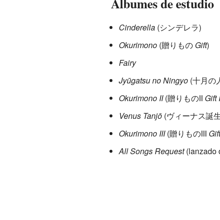
Álbumes de estudio
Cinderella
(
シンデレラ
)
Okurimono
(
贈りもの
Gift
)
Fairy
Jyūgatsu no Ningyo
(
十月の
Okurimono II
(
贈りものII
Gift I
Venus Tanjō
(
ヴィーナス誕
Okurimono III
(
贈りものIII
Gift
All Songs Request
(lanzado 