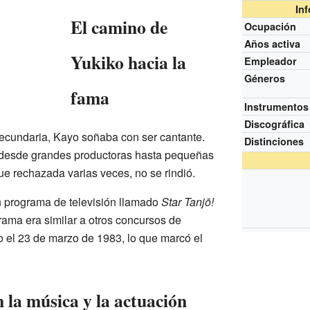
In
El camino de
Ocupación
Años activa
Yukiko hacia la
Empleador
Géneros
fama
Instrumentos
Discográfica
ecundaria, Kayo soñaba con ser cantante.
Distinciones
 desde grandes productoras hasta pequeñas
ue rechazada varias veces, no se rindió.
n programa de televisión llamado
Star Tanjō!
grama era similar a otros concursos de
o el 23 de marzo de 1983, lo que marcó el
n la música y la actuación