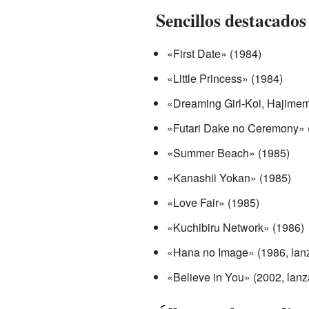
Sencillos destacados
«First Date» (1984)
«Little Princess» (1984)
«Dreaming Girl-Koi, Hajimem
«Futari Dake no Ceremony» 
«Summer Beach» (1985)
«Kanashii Yokan» (1985)
«Love Fair» (1985)
«Kuchibiru Network» (1986)
«Hana no Image» (1986, lanz
«Believe in You» (2002, lanz