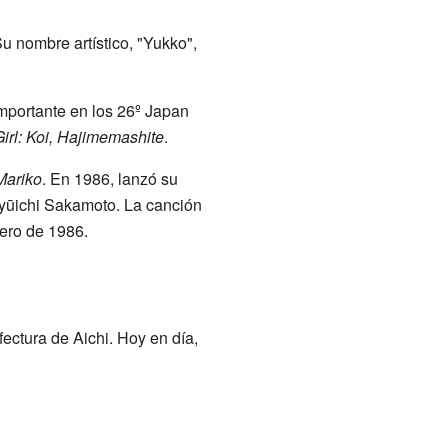
Su nombre artístico, "Yukko",
mportante en los 26º Japan
irl: Koi, Hajimemashite
.
Mariko
. En 1986, lanzó su
Ryūichi Sakamoto. La canción
rero de 1986.
fectura de Aichi. Hoy en día,