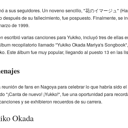
onó a sus seguidores. Un noveno sencillo, "花のイマージュ" (Han
 después de su fallecimiento, fue pospuesto. Finalmente, se i
marzo de 1999.
en escribió varias canciones para Yukiko, incluyó tres de ellas 
lbum recopilatorio llamado "Yukiko Okada Mariya's Songbook"
ko. Este álbum fue muy popular, llegando al puesto 13 en las l
enajes
na reunión de fans en Nagoya para celebrar lo que habría sido 
do "¡Canta de nuevo! ¡Yukko!", fue una oportunidad para record
canciones y se exhibieron recuerdos de su carrera.
kiko Okada