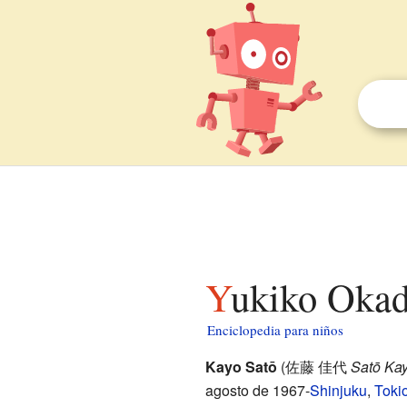
Yukiko Okad
Enciclopedia para niños
Kayo Satō
(
佐藤 佳代
Satō Ka
agosto de 1967-
Shinjuku
,
Toki