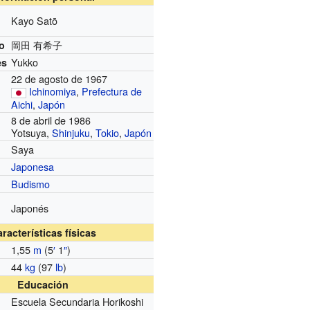
Kayo Satō
岡田 有希子
o
Yukko
es
22 de agosto de 1967
Ichinomiya
,
Prefectura de
Aichi
,
Japón
8 de abril de 1986
Yotsuya,
Shinjuku
,
Tokio
,
Japón
Saya
Japonesa
Budismo
Japonés
racterísticas físicas
1,55
m
(5
′
1
″
)
44
kg
(97
lb
)
Educación
Escuela Secundaria Horikoshi