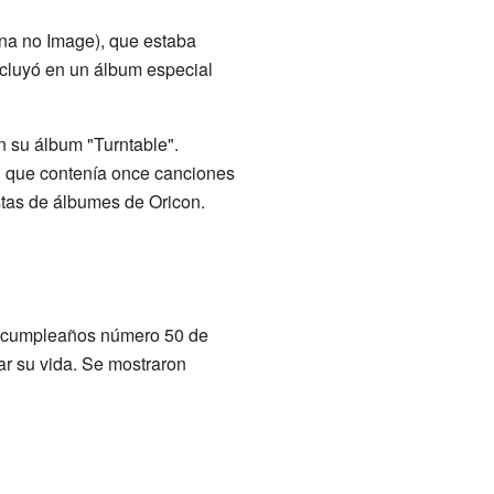
a no Image), que estaba
ncluyó en un álbum especial
en su álbum "Turntable".
, que contenía once canciones
istas de álbumes de Oricon.
el cumpleaños número 50 de
ar su vida. Se mostraron