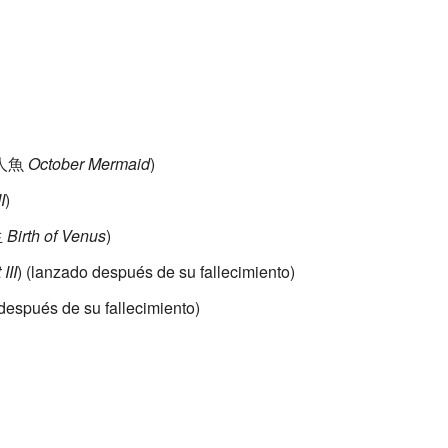
人魚
October Mermaid
)
I
)
生
Birth of Venus
)
 III
)
(lanzado después de su fallecimiento)
después de su fallecimiento)