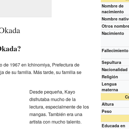
Nombre de
nacimiento
Nombre nativ
Otros nombr
 Okada
Nacimiento
Okada?
Fallecimiento
Sepultura
o de 1967 en Ichinomiya, Prefectura de
Nacionalidad
a de su familia. Más tarde, su familia se
Religión
Lengua
materna
Desde pequeña, Kayo
Ca
disfrutaba mucho de la
Altura
lectura, especialmente de los
Peso
mangas. También era una
artista con mucho talento.
Educada en