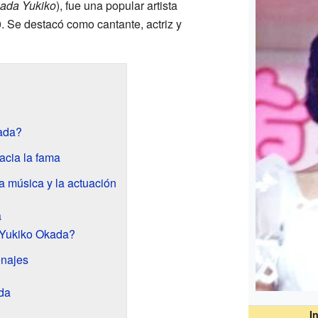
ada Yukiko
)
, fue una popular artista
 Se destacó como cantante, actriz y
ada?
acia la fama
la música y la actuación
a
 Yukiko Okada?
najes
da
I