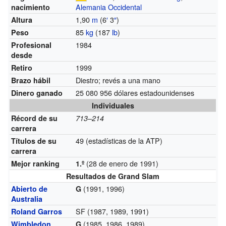
Alemania Occidental
nacimiento
1,90
m
(6
′
3
″
)
Altura
85
kg
(187
lb
)
Peso
1984
Profesional
desde
1999
Retiro
Diestro; revés a una mano
Brazo hábil
25 080 956 dólares estadounidenses
Dinero ganado
Individuales
Récord de su
713–214
carrera
49 (estadísticas de la ATP)
Títulos de su
carrera
(28 de enero de 1991)
Mejor ranking
1.º
Resultados de Grand Slam
(1991, 1996)
Abierto de
G
Australia
SF (1987, 1989, 1991)
Roland Garros
(1985, 1986, 1989)
Wimbledon
G