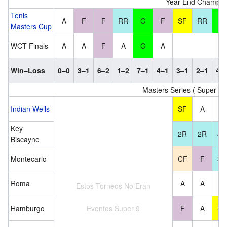
Year-End Champio
Tenis
A
F
F
RR
G
F
SF
RR
G
Masters Cup
WCT Finals
A
A
F
A
G
A
Win–Loss
0–0
3–1
6–2
1–2
7–1
4–1
3–1
2–1
4–
Masters Series ( Super 9 
Indian Wells
SF
A
A
Key
2R
2R
4R
Biscayne
Montecarlo
CF
F
3R
Roma
A
A
A
Estos Torneos No Eran
Hamburgo
Eventos Super 9
F
A
SF