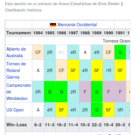
Esta sección es un extracto de Anexo:Estadísticas de Boris Becker §
Clasificación histórica.
Alemania Occidental
Tournament
1984
1985
1986
1987
1988
1989
1990
1991
199
Torneos Grand 
Abierto de
CF
2R
NC
4R
A
4R
CF
G
3R
Australia
Torneo de
Roland
A
2R
CF
SF
4R
SF
1R
SF
A
Garros
Campeonato
de
3R
G
G
2R
F
G
F
F
CF
Wimbledon
US Open
A
4R
SF
4R
2R
G
SF
3R
4R
Win–Loss
6–2
11–3
16–2
11–4
10–3
22–2
15–4
20–3
9–