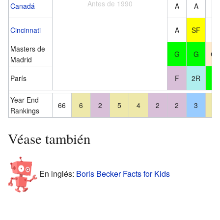
Antes de 1990
Canadá
A
A
A
Cincinnati
A
SF
A
Masters de
G
G
CF
Madrid
París
F
2R
G
Year End
66
6
2
5
4
2
2
3
5
Rankings
Véase también
En inglés:
Boris Becker Facts for Kids