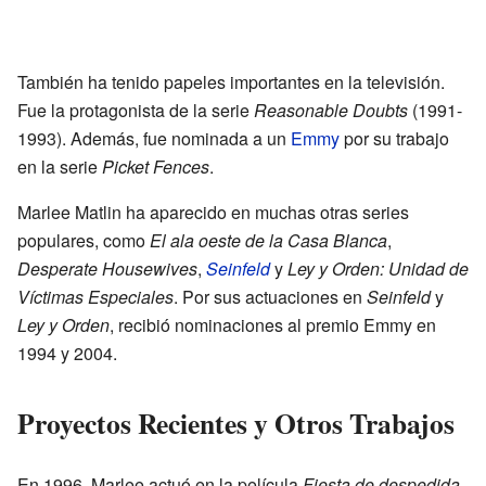
También ha tenido papeles importantes en la televisión.
Fue la protagonista de la serie
Reasonable Doubts
(1991-
1993). Además, fue nominada a un
Emmy
por su trabajo
en la serie
Picket Fences
.
Marlee Matlin ha aparecido en muchas otras series
populares, como
El ala oeste de la Casa Blanca
,
Desperate Housewives
,
Seinfeld
y
Ley y Orden: Unidad de
Víctimas Especiales
. Por sus actuaciones en
Seinfeld
y
Ley y Orden
, recibió nominaciones al premio Emmy en
1994 y 2004.
Proyectos Recientes y Otros Trabajos
En 1996, Marlee actuó en la película
Fiesta de despedida
.