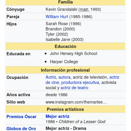
Familia
Kevin Grandalski (
matr.
1993)
Cónyuge
William Hurt
(1985-1986)
Pareja
Sarah Rose (1996)
Hijos
Brandon (2000)
Tyler (2002)
Isabelle Jane (2003)
Educación
John Hersey High School
Educada en
Harper College
Información profesional
Actriz
,
autora
, actriz de televisión,
actriz
Ocupación
de cine
,
productora ejecutiva
, activista
social y
actriz de teatro
desde 1986
Años activa
www.instagram.com/themarleematlin?igsh=c3VjMThwajMxczUx
Sitio web
Premios artísticos
Mejor actriz
Premios Óscar
1986 •
Children of a Lesser God
Mejor actriz - Drama
Globos de Oro