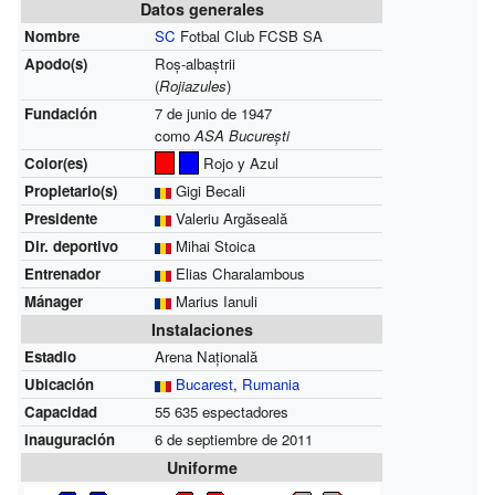
Datos generales
Nombre
SC
Fotbal Club FCSB SA
Apodo(s)
Roș-albaștrii
(
Rojiazules
)
Fundación
7 de junio de 1947
como
ASA București
Color(es)
Rojo y Azul
Propietario(s)
Gigi Becali
Presidente
Valeriu Argăseală
Dir. deportivo
Mihai Stoica
Entrenador
Elias Charalambous
Mánager
Marius Ianuli
Instalaciones
Estadio
Arena Națională
Ubicación
Bucarest
,
Rumania
Capacidad
55 635 espectadores
Inauguración
6 de septiembre de 2011
Uniforme