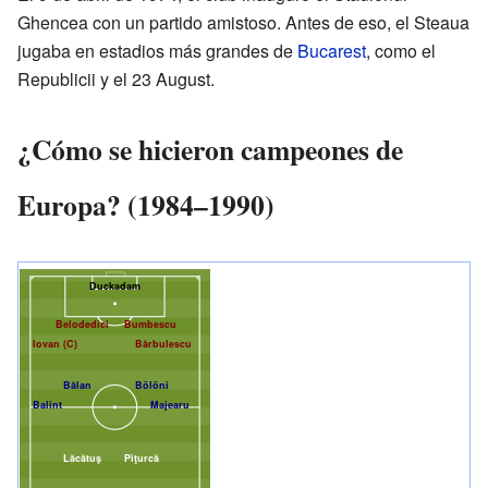
Ghencea con un partido amistoso. Antes de eso, el Steaua
jugaba en estadios más grandes de
Bucarest
, como el
Republicii y el 23 August.
¿Cómo se hicieron campeones de
Europa? (1984–1990)
Duckadam
Belodedici
Bumbescu
Iovan (C)
Bărbulescu
Bălan
Bölöni
Balint
Majearu
Lăcătuş
Piţurcă