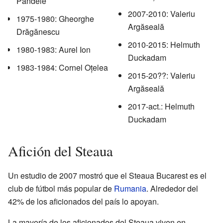
Pandele
2007-2010: Valeriu
1975-1980: Gheorghe
Argăseală
Drăgănescu
2010-2015: Helmuth
1980-1983: Aurel Ion
Duckadam
1983-1984: Cornel Oțelea
2015-20??: Valeriu
Argăseală
2017-act.: Helmuth
Duckadam
Afición del Steaua
Un estudio de 2007 mostró que el Steaua Bucarest es el
club de fútbol más popular de
Rumania
. Alrededor del
42% de los aficionados del país lo apoyan.
La mayoría de los aficionados del Steaua viven en