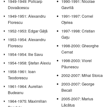
1949-1949: Policarp
1990-1991: Nicolae
Dovaăcescu
Gavrilă
1949-1951: Alexandru
1991-1997: Cornel
Florescu
Oțelea
1952-1953: Edgar Gâță
1997-1998: Cristian
Gațu
1953-1954: Alexandru
Florescu
1998-2000: Gheorghe
Cernat
1954-1954: Ilie Savu
1998-2003: Viorel
1954-1958: Ștefan Alexiu
Păunescu
1958-1961: Ioan
2002-2007: Mihai Stoica
Teodorescu
2003-2007: George
1961-1964: Aurelian
Becali
Budeanu
2005-2007: Marius
1964-1975: Maximilian
Lăcătuș