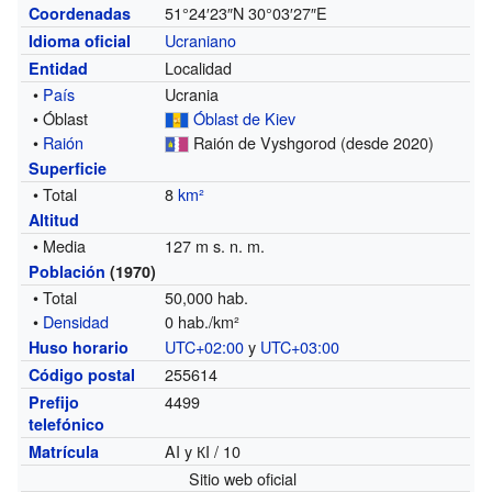
51°24′23″N
30°03′27″E
Coordenadas
Ucraniano
Idioma oficial
Localidad
Entidad
•
País
Ucrania
• Óblast
Óblast de Kiev
•
Raión
Raión de Vyshgorod
(desde 2020)
Superficie
• Total
8
km²
Altitud
• Media
127 m s. n. m.
Población
(1970)
• Total
50,000 hab.
•
Densidad
0 hab./km²
UTC+02:00
y
UTC+03:00
Huso horario
255614
Código postal
4499
Prefijo
telefónico
AI y КI / 10
Matrícula
Sitio web oficial