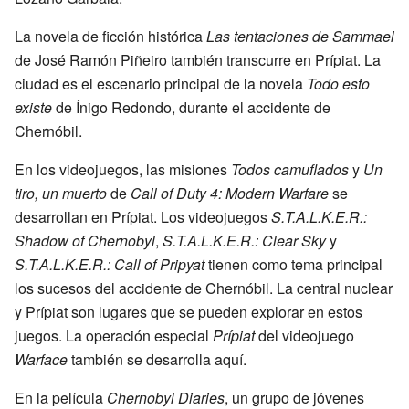
La novela de ficción histórica
Las tentaciones de Sammael
de José Ramón Piñeiro también transcurre en Prípiat. La
ciudad es el escenario principal de la novela
Todo esto
existe
de Ínigo Redondo, durante el accidente de
Chernóbil.
En los videojuegos, las misiones
Todos camuflados
y
Un
tiro, un muerto
de
Call of Duty 4: Modern Warfare
se
desarrollan en Prípiat. Los videojuegos
S.T.A.L.K.E.R.:
Shadow of Chernobyl
,
S.T.A.L.K.E.R.: Clear Sky
y
S.T.A.L.K.E.R.: Call of Pripyat
tienen como tema principal
los sucesos del accidente de Chernóbil. La central nuclear
y Prípiat son lugares que se pueden explorar en estos
juegos. La operación especial
Prípiat
del videojuego
Warface
también se desarrolla aquí.
En la película
Chernobyl Diaries
, un grupo de jóvenes