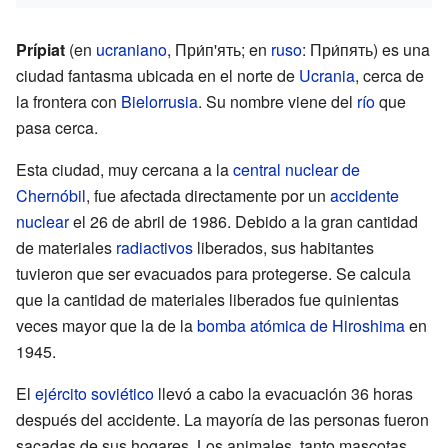
Prípiat
(en
ucraniano
, При́п'ять; en
ruso
: При́пять) es una
ciudad fantasma ubicada en el norte de
Ucrania
, cerca de
la frontera con
Bielorrusia
. Su nombre viene del
río
que
pasa cerca.
Esta ciudad, muy cercana a la
central nuclear de
Chernóbil
, fue afectada directamente por un
accidente
nuclear
el 26 de abril de 1986. Debido a la gran cantidad
de materiales
radiactivos
liberados, sus habitantes
tuvieron que ser evacuados para protegerse. Se calcula
que la cantidad de materiales liberados fue quinientas
veces mayor que la de la
bomba atómica de Hiroshima
en
1945.
El
ejército soviético
llevó a cabo la evacuación 36 horas
después del accidente. La mayoría de las personas fueron
sacadas de sus hogares. Los animales, tanto mascotas