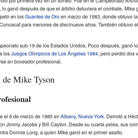
rdió por primera vez en un torneo. Fue en el Campeonato Afic
s, lo ganó después de que el árbitro detuviera el combate. Mike 
petir en los
Guantes de Oro
en marzo de 1983, donde obtuvo la 
o Concacaf para menores de diecinueve años. También obtuvo el 
ampeonato sub-19 de los Estados Unidos. Poco después, ganó l
 a los
Juegos Olímpicos de Los Ángeles 1984
, pero perdió dos 
irse en boxeador profesional.
l de Mike Tyson
rofesional
ue el 6 de marzo de 1985 en
Albany
,
Nueva York
. Derrotó a Héc
ron Jimmy Jacobs y Bill Cayton. Desde su cuarta pelea, sus com
ntra Donnie Long, a quien Mike ganó en el primer asalto.