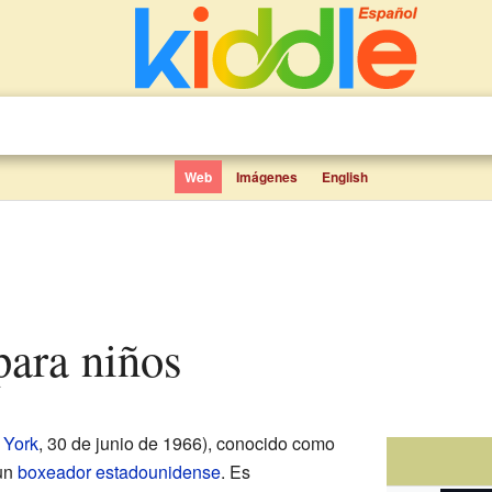
Web
Imágenes
English
para niños
 York
, 30 de junio de 1966), conocido como
 un
boxeador
estadounidense
. Es