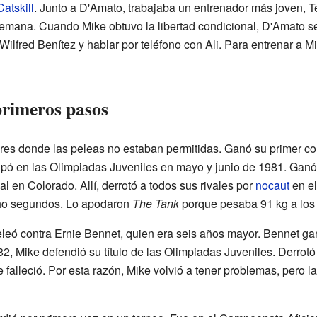
Catskill
. Junto a D'Amato, trabajaba un entrenador más joven,
 semana. Cuando Mike obtuvo la libertad condicional, D'Amato s
lfred Benítez y hablar por teléfono con Ali. Para entrenar a Mi
primeros pasos
res donde las peleas no estaban permitidas. Ganó su primer 
ipó en las Olimpiadas Juveniles en mayo y junio de 1981. Ganó 
nal en Colorado. Allí, derrotó a todos sus rivales por
nocaut
en el
cho segundos. Lo apodaron
The Tank
porque pesaba 91 kg a los 
eó contra Ernie Bennet, quien era seis años mayor. Bennet ga
2, Mike defendió su título de las Olimpiadas Juveniles. Derrotó
falleció. Por esta razón, Mike volvió a tener problemas, pero la