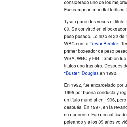
considerado uno de los mejores
Fue campeón mundial indiscuti
Tyson ganó dos veces el título
80. Se convirtió en el boxeador
peso pesado. Lo hizo el 22 de n
WBC contra
Trevor Berbick
. Te
primer boxeador de peso pesado
WBA, WBC y FIB. También fue e
títulos uno tras otro. Después 
"Buster" Douglas
en 1990.
En 1992, fue encarcelado por u
1995 por buena conducta y regr
un título mundial en 1996, pero
después. En 1997, en la revanc
su oponente. Fue descalificad
peleando y a los 35 años volvió