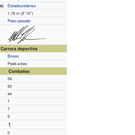
s)
Estadounidense
1,78
m
(5
′
10
″
)
Peso pesado
Carrera deportiva
Boxeo
Peek-a-boo
Combates
59
50
44
7
7
5
1
0