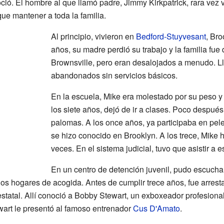
ió. El hombre al que llamó padre, Jimmy Kirkpatrick, rara vez vi
ue mantener a toda la familia.
Al principio, vivieron en
Bedford-Stuyvesant
, Bro
años, su madre perdió su trabajo y la familia fu
Brownsville, pero eran desalojados a menudo. Lle
abandonados sin servicios básicos.
En la escuela, Mike era molestado por su peso y 
los siete años, dejó de ir a clases. Poco despué
palomas. A los once años, ya participaba en pel
se hizo conocido en Brooklyn. A los trece, Mike 
veces. En el sistema judicial, tuvo que asistir a 
En un centro de detención juvenil, pudo escucha
os hogares de acogida. Antes de cumplir trece años, fue arrest
statal. Allí conoció a Bobby Stewart, un exboxeador profesional
art le presentó al famoso entrenador
Cus D'Amato
.