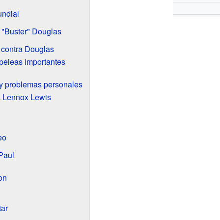
undial
 "Buster" Douglas
 contra Douglas
 peleas importantes
 y problemas personales
a Lennox Lewis
eo
Paul
on
tar