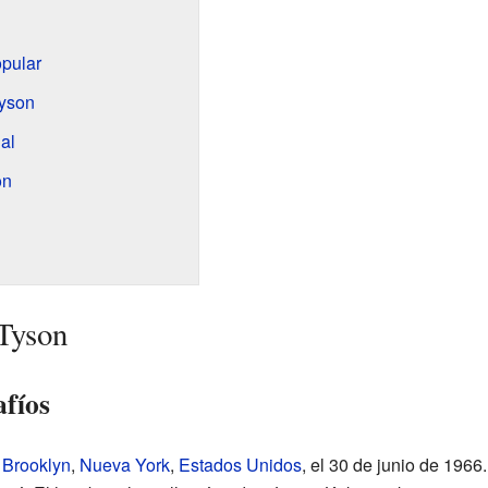
opular
Tyson
al
on
Tyson
afíos
n
Brooklyn
,
Nueva York
,
Estados Unidos
, el 30 de junio de 1966