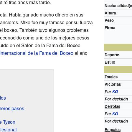
etiró tres años más tarde.
Nacionalidad(e
Altura
rota. Había ganado mucho dinero en sus
Peso
nancieros. Mike fue muy famoso por su fuerza
Firma
n el boxeo. También tuvo algunos problemas
o reconocido como uno de los mejores pesos
luido en el Salón de la Fama del Boxeo
Internacional de la Fama del Boxeo
al año
Deporte
Estilo
Totales
Victorias
Por
KO
íos
Por decisión
Derrotas
meros pasos
Por
KO
Por decisión
ke Tyson
ofesional
Empates