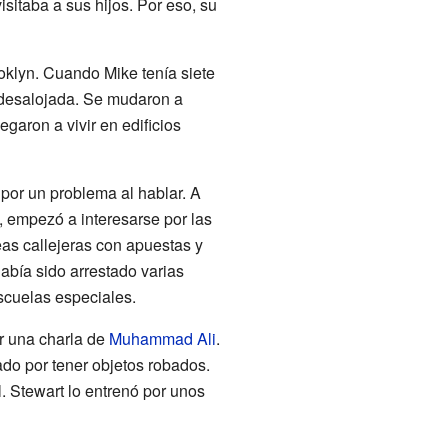
sitaba a sus hijos. Por eso, su
oklyn. Cuando Mike tenía siete
e desalojada. Se mudaron a
garon a vivir en edificios
por un problema al hablar. A
s, empezó a interesarse por las
eas callejeras con apuestas y
había sido arrestado varias
escuelas especiales.
r una charla de
Muhammad Ali
.
ado por tener objetos robados.
. Stewart lo entrenó por unos