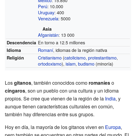
México
: 15.850
Perú
: 10.000
Uruguay
: 400
Venezuela
: 5000
Asia
Afganistán
: 13 000
En torno a 12.5 millones
Descendencia
Romaní
, idiomas de la región nativa
Idioma
Cristianismo
(
catolicismo
,
protestantismo
,
Religión
ortodoxismo
),
islam
,
budismo
(minoría)
Los
gitanos
, también conocidos como
romaníes
o
cíngaros
, son un pueblo con una cultura y un idioma
propios. Se cree que vienen de la región de la
India
, y
aunque tienen características culturales en común,
también hay diferencias entre sus grupos.
Hoy en día, la mayoría de los gitanos viven en
Europa
,
pero también se encuentran en otras partes del mundo. El