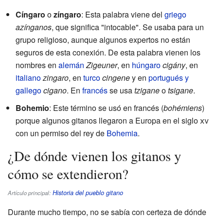
Cíngaro
o
zíngaro
: Esta palabra viene del
griego
azínganos
, que significa "intocable". Se usaba para un
grupo religioso, aunque algunos expertos no están
seguros de esta conexión. De esta palabra vienen los
nombres en
alemán
Zigeuner
, en
húngaro
cigány
, en
italiano
zingaro
, en
turco
cingene
y en
portugués y
gallego
cigano
. En
francés
se usa
tzigane
o
tsigane
.
Bohemio
: Este término se usó en francés (
bohémiens
)
porque algunos gitanos llegaron a Europa en el siglo
xv
con un permiso del rey de
Bohemia
.
¿De dónde vienen los gitanos y
cómo se extendieron?
Historia del pueblo gitano
Artículo principal:
Durante mucho tiempo, no se sabía con certeza de dónde