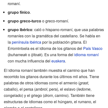
romaní.
grupo fínico
.
grupo greco-turco
o greco-romaní.
grupo ibérico
: caló o hispano-romaní, que usa palabras
romaníes con la gramática del castellano. Se habla en
la
península ibérica
por la población gitana. El
Erromintxela es el idioma de los gitanos del
País Vasco
(
buhameak
o
ijitoak
). Es una forma del
idioma romaní
con mucha influencia del
euskera
.
El idioma romaní también muestra el camino que han
recorrido los gitanos durante los últimos mil años. Tiene
palabras de otros idiomas como el armenio (
grast
,
caballo), el persa (
ambrol
, pera), el eslavo (
ledome
,
congelado) y el griego (
drom
, camino). También tiene
estructuras de idiomas como el húngaro, el rumano, el
alemán o el castellano.