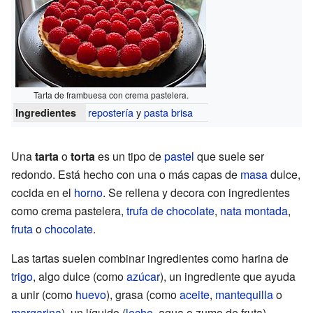
Tarta de frambuesa con crema pastelera.
repostería
y
pasta brisa
Ingredientes
Una
tarta
o
torta
es un tipo de
pastel
que suele ser
redondo. Está hecho con una o más capas de
masa
dulce,
cocida en el
horno
. Se rellena y decora con ingredientes
como crema pastelera,
trufa de chocolate
,
nata montada
,
fruta
o
chocolate
.
Las tartas suelen combinar ingredientes como harina de
trigo
, algo dulce (como
azúcar
), un ingrediente que ayuda
a unir (como
huevo
), grasa (como
aceite
,
mantequilla
o
margarina
), un líquido (
leche
, agua o zumo de fruta),