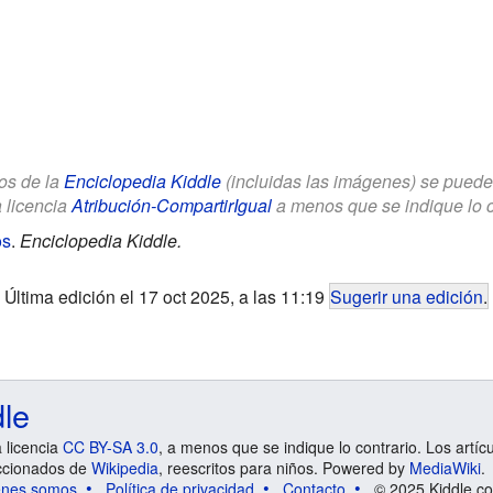
los de la
Enciclopedia Kiddle
(incluidas las imágenes) se puede u
a licencia
Atribución-CompartirIgual
a menos que se indique lo con
os
.
Enciclopedia Kiddle.
Última edición el 17 oct 2025, a las 11:19
Sugerir una edición
.
dle
a licencia
CC BY-SA 3.0
, a menos que se indique lo contrario. Los artíc
ccionados de
Wikipedia
, reescritos para niños. Powered by
MediaWiki
.
énes somos
Política de privacidad
Contacto
© 2025 Kiddle.co