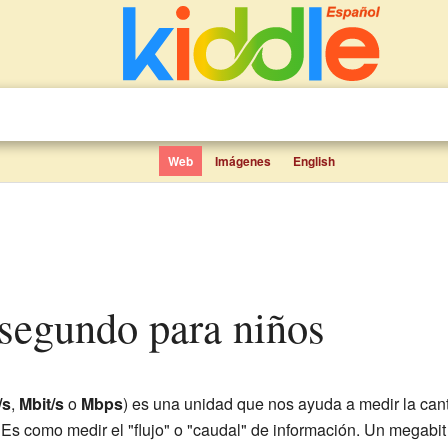
Web
Imágenes
English
r segundo para niños
/s
,
Mbit/s
o
Mbps
) es una unidad que nos ayuda a medir la ca
 Es como medir el "flujo" o "caudal" de información. Un megabi