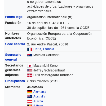
o no gubernamentales
actividades de organizaciones y organismos
extraterritoriales
Forma legal
organisation internationale
(fr)
Fundación
16 de abril de 1948 (OECE)
30 de septiembre de 1961 como la OCDE
Nombres
Organización Europea para la Cooperación
anteriores
Económica (OECE)
Sede central
2, rue André Pascal, 75016
París
,
Francia
Secretario
Mathias Cormann
general
Secretarios
Masamichi Kono
generales
Jeffrey Schlagenhauf
adjuntos
Ulrik Vestergaard Knudsen
Presupuesto
€ 386 millones (2019)
Miembros
38 estados
Alemania
Australia
Austria
Bélgica