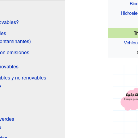
Bio
Hidroele
ovables?
les
T
contaminantes)
Vehícul
con emisiones
enovables
ables y no renovables
s
 verdes
a
mica