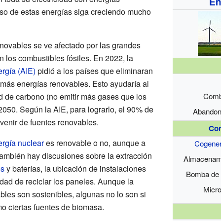
En
uso de estas energías siga creciendo mucho
enovables se ve afectado por las grandes
los combustibles fósiles. En 2022, la
rgía (AIE)
pidió a los países que eliminaran
r más energías renovables. Esto ayudaría al
d de carbono (no emitir más gases que los
Combu
050. Según la AIE, para lograrlo, el 90% de
Abandono
 venir de fuentes renovables.
Con
rgía nuclear
es renovable o no, aunque a
Cogener
ambién hay discusiones sobre la extracción
Almacenami
es
y baterías, la ubicación de instalaciones
Bomba de 
dad de reciclar los paneles. Aunque la
Micr
bles son sostenibles, algunas no lo son si
o ciertas fuentes de biomasa.