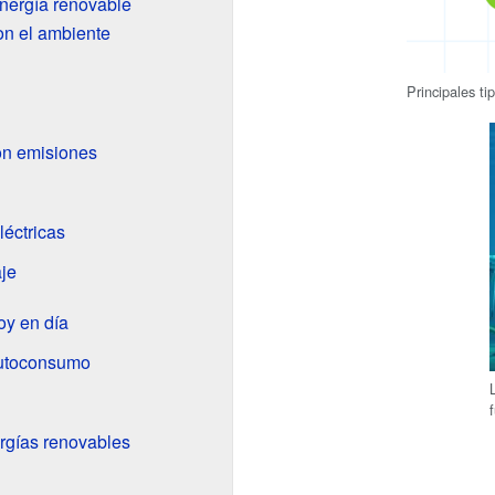
energía renovable
on el ambiente
Principales t
on emisiones
léctricas
aje
oy en día
autoconsumo
rgías renovables