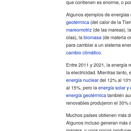
que contienen es enorme, o por
Algunos ejemplos de energías 
geotérmica
(del calor de la Tier
mareomotriz
(de las mareas), l
olas), la
biomasa
(de materia o
para cambiar a un sistema ener
cambio climático
.
Entre 2011 y 2021, la energía
la electricidad. Mientras tanto,
energía nuclear
del 12% al 10%.
al 15%, pero la
energía solar
y
energía geotérmica
también aum
renovables produjeron el 30% d
Muchos países obtienen más del
Algunos incluso generan más de
manera, y unos pocos producen 