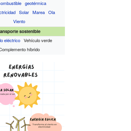
combustible
geotérmica
ctricidad
Solar
Marea
Ola
Viento
ransporte sostenible
o eléctrico
Vehículo verde
Complemento híbrido