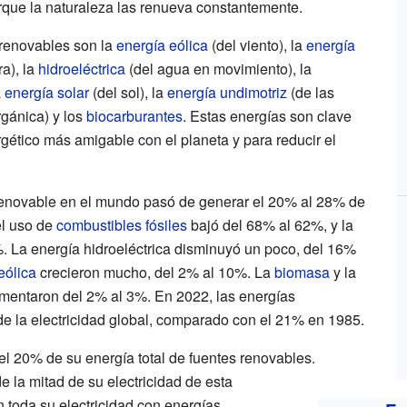
que la naturaleza las renueva constantemente.
renovables son la
energía eólica
(del viento), la
energía
ra), la
hidroeléctrica
(del agua en movimiento), la
a
energía solar
(del sol), la
energía undimotriz
(de las
rgánica) y los
biocarburantes
. Estas energías son clave
gético más amigable con el planeta y para reducir el
 renovable en el mundo pasó de generar el 20% al 28% de
 el uso de
combustibles fósiles
bajó del 68% al 62%, y la
 La energía hidroeléctrica disminuyó un poco, del 16%
eólica
crecieron mucho, del 2% al 10%. La
biomasa
y la
entaron del 2% al 3%. En 2022, las energías
e la electricidad global, comparado con el 21% en 1985.
 20% de su energía total de fuentes renovables.
 la mitad de su electricidad de esta
toda su electricidad con energías