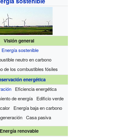
ergía sostenible
Visión general
Energía sostenible
stible neutro en carbono
 de los combustibles fósiles
servación energética
ación
Eficiencia energética
ento de energía
Edificio verde
calor
Energía baja en carbono
ogeneración
Casa pasiva
Energía renovable