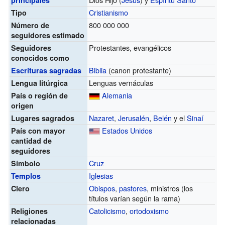
Cristianismo
Tipo
800 000 000
Número de
seguidores estimado
Protestantes, evangélicos
Seguidores
conocidos como
Biblia
(canon protestante)
Escrituras sagradas
Lenguas vernáculas
Lengua litúrgica
Alemania
País o región de
origen
Nazaret
,
Jerusalén
,
Belén
y el
Sinaí
Lugares sagrados
Estados Unidos
País con mayor
cantidad de
seguidores
Cruz
Símbolo
Iglesias
Templos
Obispos
,
pastores
, ministros (los
Clero
títulos varían según la rama)
Catolicismo
,
ortodoxismo
Religiones
relacionadas