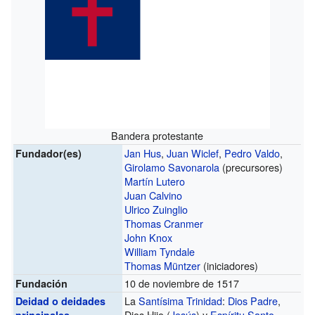
Bandera protestante
Jan Hus
,
Juan Wiclef
,
Pedro Valdo
,
Fundador(es)
Girolamo Savonarola
(precursores)
Martín Lutero
Juan Calvino
Ulrico Zuinglio
Thomas Cranmer
John Knox
William Tyndale
Thomas Müntzer
(iniciadores)
10 de noviembre de 1517
Fundación
La
Santísima Trinidad
:
Dios Padre
,
Deidad o deidades
Dios Hijo (
Jesús
) y
Espíritu Santo
principales