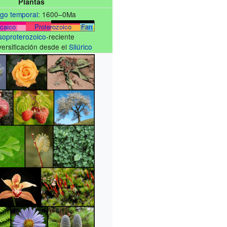
Plantas
go temporal
:
1600–0Ma
caico
Proterozoico
Fan.
oproterozoico
-reciente
versificación desde el
Silúrico