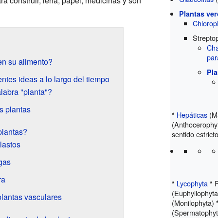
a construir, leña, papel, medicinas y son
Plantas ve
Chlorop
Strepto
Cha
par
en su alimento?
Pla
ntes ideas a lo largo del tiempo
labra "planta"?
s plantas
Hepáticas
(M
*
(Anthocerophy
plantas?
sentido estrict
plastos
gas
ra
Lycophyta
P
*
*
(Euphyllophyt
plantas vasculares
(Monilophyta)
(Spermatophy