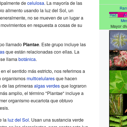
cipalmente de
celulosa
. La mayoría de las
Ran
io alimento usando la luz del Sol, un
Had.
Ar
Generalmente, no se mueven de un lugar a
Mes
r movimientos en respuesta a cosas de su
Mayor di
upo llamado
Plantae
. Este grupo incluye las
as
que están relacionadas con ellas. La
s se llama
botánica
.
n el sentido más estricto, nos referimos a
on organismos
multicelulares
que hacen
s de las primeras
algas verdes
que lograron
o más amplio, el término "Plantae" incluye a
imer organismo eucariota que obtuvo
esis.
e la
luz del Sol
. Usan una sustancia verde