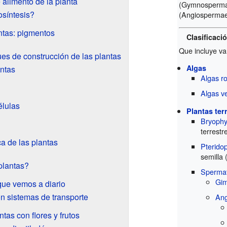
e alimento de la planta
(Gymnosperm
osíntesis?
(Angiospermae
ntas: pigmentos
Clasificació
Que incluye va
ues de construcción de las plantas
Algas
antas
Algas r
Algas v
élulas
Plantas ter
Bryophy
terrestr
a de las plantas
Pterido
semilla 
plantas?
Sperma
Gi
 que vemos a diario
n sistemas de transporte
An
tas con flores y frutos