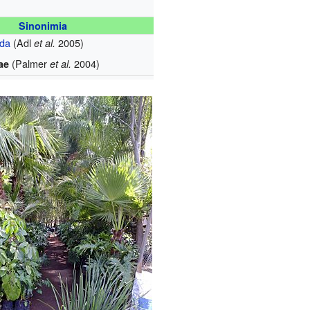
Sinonimia
ida
(Adl
2005)
et al.
(Palmer
2004)
ae
et al.