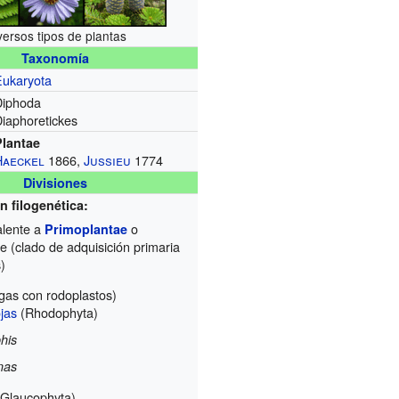
versos tipos de plantas
Taxonomía
Eukaryota
Diphoda
iaphoretickes
Plantae
Haeckel
1866,
Jussieu
1774
Divisiones
n filogenética:
alente a
o
Primoplantae
e (clado de adquisición primaria
)
gas con rodoplastos)
ojas
(Rhodophyta)
his
nas
Glaucophyta)