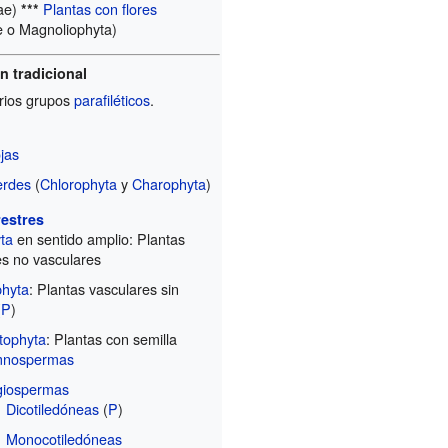
ae)
Plantas con flores
***
 o Magnoliophyta)
n tradicional
rios grupos
parafiléticos
.
ojas
erdes
(
Chlorophyta
y
Charophyta
)
restres
ta
en sentido amplio: Plantas
es no vasculares
phyta
: Plantas vasculares sin
(
P
)
tophyta
: Plantas con semilla
mnospermas
giospermas
Dicotiledóneas
(
P
)
Monocotiledóneas