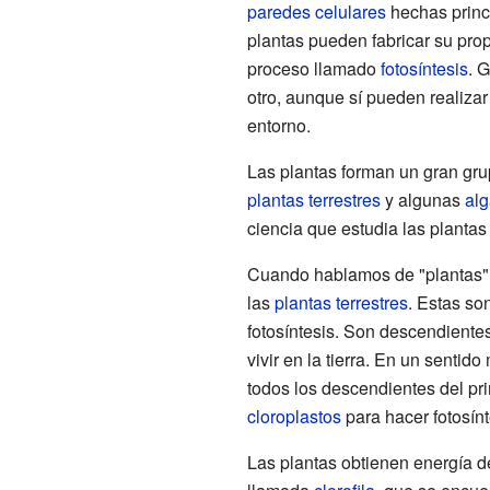
paredes celulares
hechas prin
plantas pueden fabricar su prop
proceso llamado
fotosíntesis
. 
otro, aunque sí pueden realiza
entorno.
Las plantas forman un gran gr
plantas terrestres
y algunas
alg
ciencia que estudia las planta
Cuando hablamos de "plantas" e
las
plantas terrestres
. Estas s
fotosíntesis. Son descendiente
vivir en la tierra. En un sentid
todos los descendientes del pr
cloroplastos
para hacer fotosínt
Las plantas obtienen energía d