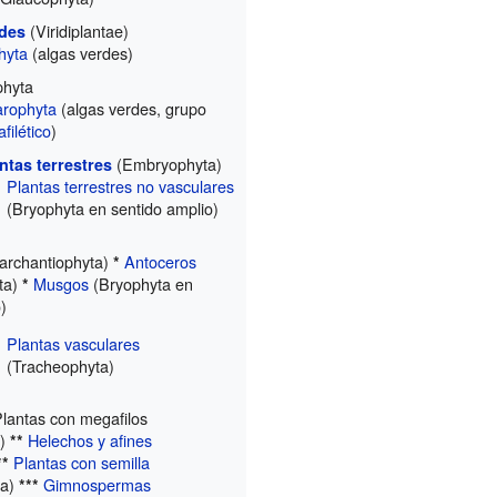
(Viridiplantae)
rdes
hyta
(algas verdes)
phyta
rophyta
(algas verdes, grupo
afilético
)
(Embryophyta)
ntas terrestres
Plantas terrestres no vasculares
(Bryophyta en sentido amplio)
archantiophyta)
Antoceros
*
ta)
Musgos
(Bryophyta en
*
o)
Plantas vasculares
(Tracheophyta)
lantas con megafilos
a)
Helechos y afines
**
Plantas con semilla
**
ta)
Gimnospermas
***