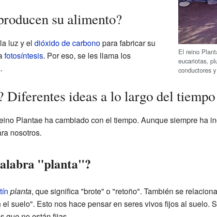
producen su alimento?
la luz y el
dióxido de carbono
para fabricar su
El reino Plan
la
fotosíntesis
. Por eso, se les llama los
eucariotas, pl
a
.
conductores y 
 Diferentes ideas a lo largo del tiempo
l reino Plantae ha cambiado con el tiempo. Aunque siempre ha in
ra nosotros.
palabra "planta"?
tín
planta
, que significa "brote" o "retoño". También se relacion
el suelo". Esto nos hace pensar en seres vivos fijos al suelo.
 que no están fijas.