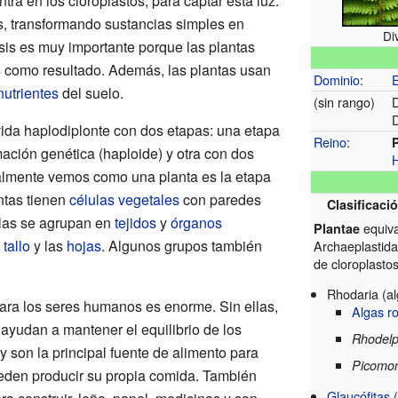
tra en los cloroplastos, para captar esta luz.
sis, transformando sustancias simples en
Di
sis es muy importante porque las plantas
s
como resultado. Además, las plantas usan
Dominio
:
nutrientes
del suelo.
(sin rango)
D
vida haplodiplonte con dos etapas: una etapa
Reino
:
ación genética (haploide) y otra con dos
malmente vemos como una planta es la etapa
antas tienen
células vegetales
con paredes
Clasificació
ulas se agrupan en
tejidos
y
órganos
equiv
Plantae
l
tallo
y las
hojas
. Algunos grupos también
Archaeplastida
de cloroplastos
Rhodaria (al
para los seres humanos es enorme. Sin ellas,
Algas r
 ayudan a mantener el equilibrio de los
Rhodelp
y son la principal fuente de alimento para
Picomo
den producir su propia comida. También
Glaucófitas
(