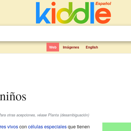
Web
Imágenes
English
 niños
Para otras acepciones, véase Planta (desambiguación)
res vivos
con
células especiales
que tienen