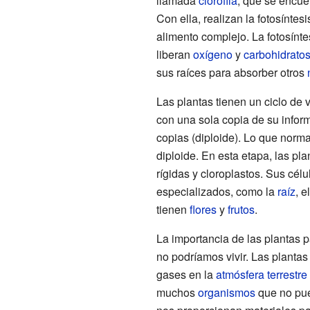
llamada
clorofila
, que se encuen
Con ella, realizan la fotosínte
alimento complejo. La fotosínte
liberan
oxígeno
y
carbohidrato
sus raíces para absorber otros
Las plantas tienen un ciclo de 
con una sola copia de su inform
copias (diploide). Lo que nor
diploide. En esta etapa, las pl
rígidas y cloroplastos. Sus cél
especializados, como la
raíz
, e
tienen
flores
y
frutos
.
La importancia de las plantas 
no podríamos vivir. Las plantas
gases en la
atmósfera terrestre
muchos
organismos
que no pue