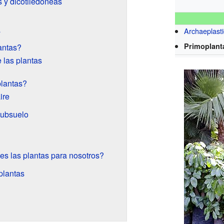
 y dicotiledóneas
a
Archaeplast
Primoplant
antas?
 las plantas
lantas?
ire
subsuelo
es las plantas para nosotros?
plantas