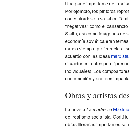
Una parte importante del realis
Por ejemplo, los pintores repre
concentrados en su labor. Tam
"negativas" como el cansancio o
Stalin, así como imágenes de so
economía soviética eran temas 
dando siempre preferencia al se
acuerdo con las ideas
marxista
situaciones reales pero "perso
individuales). Los compositores
con emoción y acordes impacta
Obras y artistas de
La novela
La madre
de
Máximo
del realismo socialista. Gorki f
obras literarias importantes so