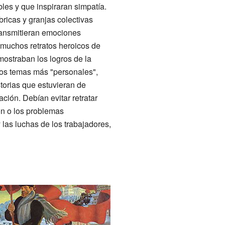
les y que inspiraran simpatía.
bricas y granjas colectivas
ransmitieran emociones
n muchos retratos heroicos de
mostraban los logros de la
los temas más "personales",
torias que estuvieran de
ación. Debían evitar retratar
ón o los problemas
las luchas de los trabajadores,