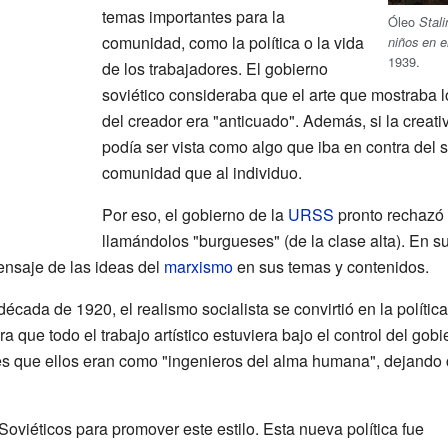
temas importantes para la
Óleo
Stal
comunidad, como la política o la vida
niños en e
1939.
de los trabajadores. El gobierno
soviético consideraba que el arte que mostraba 
del creador era "anticuado". Además, si la creat
podía ser vista como algo que iba en contra del 
comunidad que al individuo.
Por eso, el gobierno de la
URSS
pronto rechazó l
llamándolos "burgueses" (de la clase alta). En su
mensaje de las ideas del
marxismo
en sus temas y contenidos.
década de 1920, el realismo socialista se convirtió en la política
a que todo el trabajo artístico estuviera bajo el control del gob
es que ellos eran como "ingenieros del alma humana", dejando c
Soviéticos para promover este estilo. Esta nueva política fue