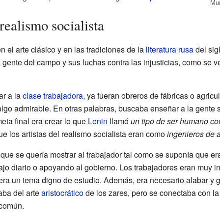
Mur
 realismo socialista
n el arte clásico y en las tradiciones de la
literatura rusa
del sig
la gente del campo y sus luchas contra las injusticias, como se 
ar a la
clase trabajadora
, ya fueran obreros de fábricas o agricu
algo admirable. En otras palabras, buscaba enseñar a la gente s
eta final era crear lo que
Lenin
llamó
un tipo de ser humano c
que los artistas del realismo socialista eran como
ingenieros de 
 que se quería mostrar al trabajador tal como se suponía que era
ajo diario o apoyando al gobierno. Los trabajadores eran muy i
 era un tema digno de estudio. Además, era necesario alabar y glo
iaba del arte
aristocrático
de los zares, pero se conectaba con la
 común.