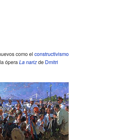
s nuevos como el
constructivismo
 la ópera
La nariz
de
Dmitri