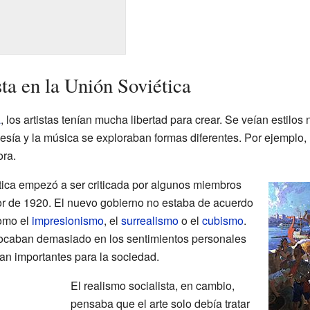
sta en la Unión Soviética
a
, los artistas tenían mucha libertad para crear. Se veían estilo
poesía y la música se exploraban formas diferentes. Por ejemplo,
ra.
stica empezó a ser criticada por algunos miembros
r de 1920. El nuevo gobierno no estaba de acuerdo
como el
impresionismo
, el
surrealismo
o el
cubismo
.
focaban demasiado en los sentimientos personales
ran importantes para la sociedad.
El realismo socialista, en cambio,
pensaba que el arte solo debía tratar