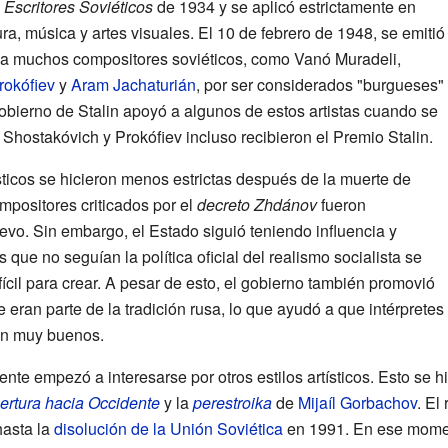
 Escritores Soviéticos
de 1934 y se aplicó estrictamente en
tura, música y artes visuales. El 10 de febrero de 1948, se emitió
có a muchos compositores soviéticos, como Vanó Muradeli,
rokófiev
y
Aram Jachaturián
, por ser considerados "burgueses"
obierno de Stalin apoyó a algunos de estos artistas cuando se
y Shostakóvich y Prokófiev incluso recibieron el Premio Stalin.
sticos se hicieron menos estrictas después de la muerte de
mpositores criticados por el
decreto Zhdánov
fueron
evo. Sin embargo, el Estado siguió teniendo influencia y
as que no seguían la política oficial del realismo socialista se
cil para crear. A pesar de esto, el gobierno también promovió
 eran parte de la tradición rusa, lo que ayudó a que intérpretes
n muy buenos.
nte empezó a interesarse por otros estilos artísticos. Esto se hi
ertura hacia Occidente
y la
perestroika
de
Mijaíl Gorbachov
. El
 hasta la
disolución de la Unión Soviética
en 1991. En ese momen