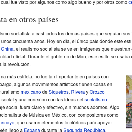
 lo cual fue visto por algunos como algo bueno y por otros como
c
ta en otros países
lismo socialista a casi todos los demás países que seguían sus i
unos cincuenta años. Hoy en día, el único país donde este esti
 China
, el realismo socialista se ve en imágenes que muestran 
cidad oficial. Durante el gobierno de Mao, este estilo se usaba 
 la revolución.
orma más estricta, no fue tan importante en países con
mbargo, algunos movimientos artísticos tienen cosas en
 muralismo
mexicano
de
Siqueiros
,
Rivera
y
Orozco
social y una conexión con las ideas del
socialismo
.
 social fuera claro y efectivo, sin muchos adornos. Algo
Nacionalista de Música en México, con compositores como
oncayo
, que usaron elementos folclóricos para apoyar
bién llegó a
España
durante la
Segunda República
.