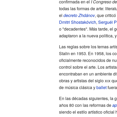
confirmada en el
I Congreso de
todas las formas de arte: litera
el
decreto Zhdánov
, que criti
Dmitri Shostakóvich
,
Serguéi P
o "decadentes". Más tarde, el g
adaptaron a la nueva política, 
Las reglas sobre los temas artí
Stalin en 1953. En 1958, los co
oficialmente reconocidos de nu
control sobre el arte. Los artist
encontraban en un ambiente difí
obras y artistas del siglo
xix
que
de música clásica y
ballet
fuera
En las décadas siguientes, la ge
años 80 con las reformas de
ap
siendo el estilo artístico oficial