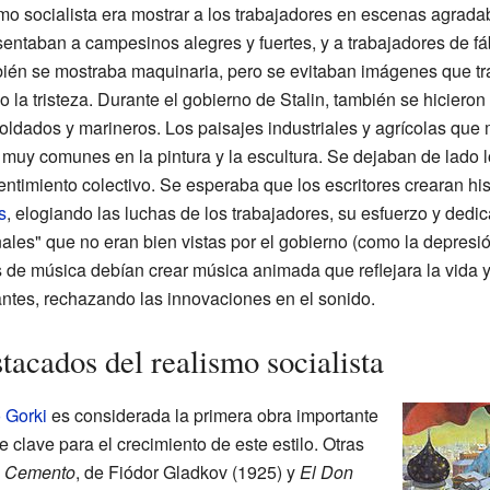
mo socialista era mostrar a los trabajadores en escenas agradab
sentaban a campesinos alegres y fuertes, y a trabajadores de fá
bién se mostraba maquinaria, pero se evitaban imágenes que t
 la tristeza. Durante el gobierno de Stalin, también se hiciero
ldados y marineros. Los paisajes industriales y agrícolas que 
muy comunes en la pintura y la escultura. Se dejaban de lado 
ntimiento colectivo. Se esperaba que los escritores crearan his
s
, elogiando las luchas de los trabajadores, su esfuerzo y dedic
nales" que no eran bien vistas por el gobierno (como la depresi
 de música debían crear música animada que reflejara la vida y 
ntes, rechazando las innovaciones en el sonido.
stacados del realismo socialista
 Gorki
es considerada la primera obra importante
ue clave para el crecimiento de este estilo. Otras
n
Cemento
, de Fiódor Gladkov (1925) y
El Don