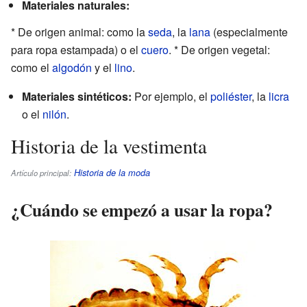
Materiales naturales:
* De origen animal: como la
seda
, la
lana
(especialmente
para ropa estampada) o el
cuero
. * De origen vegetal:
como el
algodón
y el
lino
.
Materiales sintéticos:
Por ejemplo, el
poliéster
, la
licra
o el
nilón
.
Historia de la vestimenta
Historia de la moda
Artículo principal:
¿Cuándo se empezó a usar la ropa?