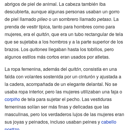
abrigos de piel de animal. La cabeza también iba
descubierta, aunque algunas personas usaban un gorro
de piel llamado
pileo
o un sombrero llamado
petaso
. La
prenda de vestir típica, tanto para hombres como para
mujeres, era el
quitón
, que era un tubo rectangular de tela
que se sujetaba a los hombros y a la parte superior de los
brazos. Los
quitones
llegaban hasta los tobillos, pero
algunos estilos más cortos eran usados por atletas.
La ropa femenina, además del
quitón
, consistía en una
falda con volantes sostenida por un cinturón y ajustada a
la cadera, acompañada de un elegante delantal. No se
usaba ropa interior, pero las mujeres utilizaban una faja o
corpiño
de tela para sujetar el pecho. Las vestiduras
femeninas solían ser más finas y delicadas que las
masculinas, pero los verdaderos lujos de las mujeres eran
sus joyas y peinados, incluso usaban peines y
cabello
postizo
.