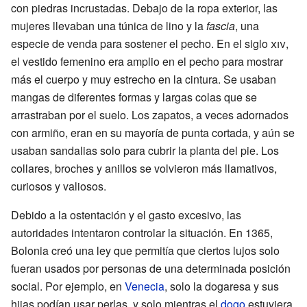
con piedras incrustadas. Debajo de la ropa exterior, las
mujeres llevaban una túnica de lino y la
fascia
, una
especie de venda para sostener el pecho. En el siglo
xiv
,
el vestido femenino era amplio en el pecho para mostrar
más el cuerpo y muy estrecho en la cintura. Se usaban
mangas de diferentes formas y largas colas que se
arrastraban por el suelo. Los zapatos, a veces adornados
con armiño, eran en su mayoría de punta cortada, y aún se
usaban sandalias solo para cubrir la planta del pie. Los
collares, broches y anillos se volvieron más llamativos,
curiosos y valiosos.
Debido a la ostentación y el gasto excesivo, las
autoridades intentaron controlar la situación. En 1365,
Bolonia creó una ley que permitía que ciertos lujos solo
fueran usados por personas de una determinada posición
social. Por ejemplo, en
Venecia
, solo la dogaresa y sus
hijas podían usar perlas, y solo mientras el
dogo
estuviera