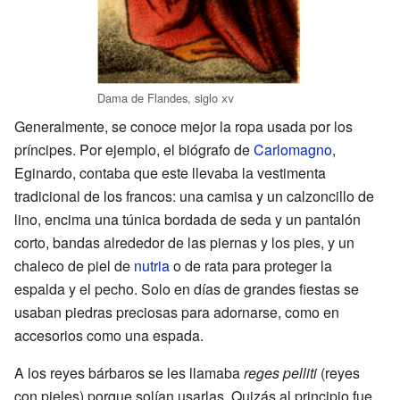
Dama de Flandes, siglo
xv
Generalmente, se conoce mejor la ropa usada por los
príncipes. Por ejemplo, el biógrafo de
Carlomagno
,
Eginardo, contaba que este llevaba la vestimenta
tradicional de los francos: una camisa y un calzoncillo de
lino, encima una túnica bordada de seda y un pantalón
corto, bandas alrededor de las piernas y los pies, y un
chaleco de piel de
nutria
o de rata para proteger la
espalda y el pecho. Solo en días de grandes fiestas se
usaban piedras preciosas para adornarse, como en
accesorios como una espada.
A los reyes bárbaros se les llamaba
reges pelliti
(reyes
con pieles) porque solían usarlas. Quizás al principio fue