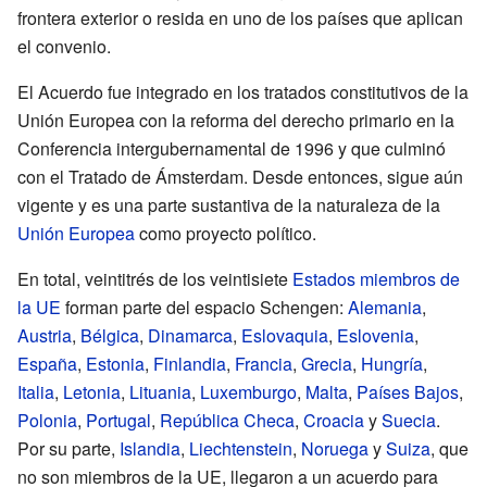
frontera exterior o resida en uno de los países que aplican
el convenio.
El Acuerdo fue integrado en los tratados constitutivos de la
Unión Europea con la reforma del derecho primario en la
Conferencia intergubernamental de 1996 y que culminó
con el Tratado de Ámsterdam. Desde entonces, sigue aún
vigente y es una parte sustantiva de la naturaleza de la
Unión Europea
como proyecto político.
En total, veintitrés de los veintisiete
Estados miembros de
la UE
forman parte del espacio Schengen:
Alemania
,
Austria
,
Bélgica
,
Dinamarca
,
Eslovaquia
,
Eslovenia
,
España
,
Estonia
,
Finlandia
,
Francia
,
Grecia
,
Hungría
,
Italia
,
Letonia
,
Lituania
,
Luxemburgo
,
Malta
,
Países Bajos
,
Polonia
,
Portugal
,
República Checa
,
Croacia
y
Suecia
.
Por su parte,
Islandia
,
Liechtenstein
,
Noruega
y
Suiza
, que
no son miembros de la UE, llegaron a un acuerdo para