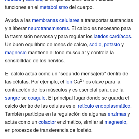
funciones en el
metabolismo
del cuerpo.
Ayuda a las
membranas celulares
a transportar sustancias
y a liberar
neurotransmisores
. El calcio es necesario para
la trasmisión nerviosa y para regular los
latidos cardíacos
.
Un buen equilibrio de iones de calcio,
sodio
,
potasio
y
magnesio
mantiene el tono muscular y controla la
sensibilidad de los nervios.
El calcio actúa como un "segundo mensajero" dentro de
2+
las células. Por ejemplo, el
ion
Ca
es clave para la
contracción de los músculos y es esencial para que la
sangre
se
coagule
. El principal lugar donde se guarda el
calcio dentro de las células es el
retículo endoplasmático
.
También participa en la regulación de algunas
enzimas
y
actúa como un
cofactor
enzimático, similar al
magnesio
,
en procesos de transferencia de fosfato.