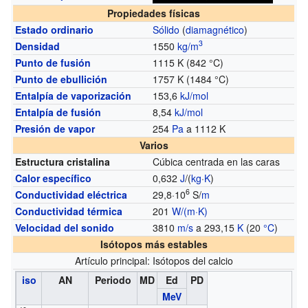
Propiedades físicas
Estado ordinario
Sólido
(
diamagnético
)
3
Densidad
1550
kg/m
Punto de fusión
1115 K (842 °C)
Punto de ebullición
1757 K (1484 °C)
Entalpía de vaporización
153,6
kJ/mol
Entalpía de fusión
8,54
kJ/mol
Presión de vapor
254
Pa
a 1112 K
Varios
Estructura cristalina
Cúbica centrada en las caras
Calor específico
0,632
J
/(
kg
·
K
)
6
Conductividad eléctrica
29,8·10
S/
m
Conductividad térmica
201
W/(m·K)
Velocidad del sonido
3810
m/s
a 293,15
K
(20
°C
)
Isótopos más estables
Artículo principal: Isótopos del calcio
iso
AN
Periodo
MD
Ed
PD
MeV