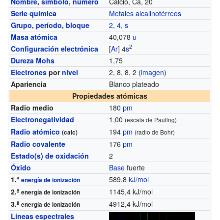
Nombre
,
símbolo
,
número
Calcio, Ca, 20
Serie química
Metales alcalinotérreos
Grupo
,
período
,
bloque
2
,
4
,
s
Masa atómica
40,078
u
2
Configuración electrónica
[
Ar
] 4
s
Dureza Mohs
1,75
Electrones
por
nivel
2, 8, 8, 2 (
imagen
)
Apariencia
Blanco plateado
Propiedades atómicas
Radio medio
180
pm
Electronegatividad
1,00
(escala de Pauling)
Radio atómico
194
pm
(calc)
(radio de Bohr)
Radio covalente
176
pm
Estado(s) de oxidación
2
Óxido
Base
fuerte
1.ª
589,8
kJ/mol
energía de ionización
2.ª
1145,4 kJ/mol
energía de ionización
3.ª
4912,4 kJ/mol
energía de ionización
Líneas espectrales