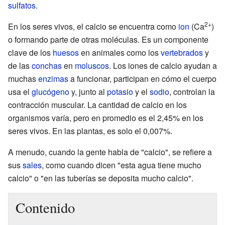
sulfatos
.
2+
En los seres vivos, el calcio se encuentra como
ion
(Ca
)
o formando parte de otras moléculas. Es un componente
clave de los
huesos
en animales como los
vertebrados
y
de las
conchas
en
moluscos
. Los iones de calcio ayudan a
muchas
enzimas
a funcionar, participan en cómo el cuerpo
usa el
glucógeno
y, junto al
potasio
y el
sodio
, controlan la
contracción muscular. La cantidad de calcio en los
organismos varía, pero en promedio es el 2,45% en los
seres vivos. En las plantas, es solo el 0,007%.
A menudo, cuando la gente habla de "calcio", se refiere a
sus
sales
, como cuando dicen "esta agua tiene mucho
calcio" o "en las tuberías se deposita mucho calcio".
Contenido