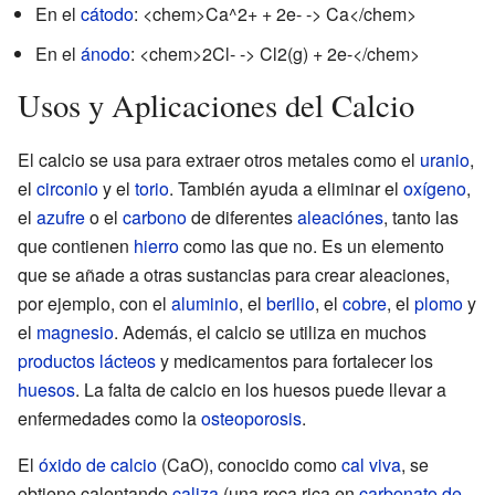
En el
cátodo
: <chem>Ca^2+ + 2e- -> Ca</chem>
En el
ánodo
: <chem>2Cl- -> Cl2(g) + 2e-</chem>
Usos y Aplicaciones del Calcio
El calcio se usa para extraer otros metales como el
uranio
,
el
circonio
y el
torio
. También ayuda a eliminar el
oxígeno
,
el
azufre
o el
carbono
de diferentes
aleaciónes
, tanto las
que contienen
hierro
como las que no. Es un elemento
que se añade a otras sustancias para crear aleaciones,
por ejemplo, con el
aluminio
, el
berilio
, el
cobre
, el
plomo
y
el
magnesio
. Además, el calcio se utiliza en muchos
productos lácteos
y medicamentos para fortalecer los
huesos
. La falta de calcio en los huesos puede llevar a
enfermedades como la
osteoporosis
.
El
óxido de calcio
(CaO), conocido como
cal viva
, se
obtiene calentando
caliza
(una roca rica en
carbonato de