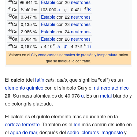
40
Ca
96,941 %
Estable
con 20
neutrones
41
41
Ca
Sintético
103.000
a
ε
0,421
K
42
Ca
0,647 %
Estable
con 22
neutrones
43
Ca
0,135 %
Estable
con 23
neutrones
44
Ca
2,086 %
Estable
con 24
neutrones
46
Ca
0,004 %
Estable
con 26
neutrones
48
19
-
48
Ca
0,187 %
> 4·10
a
β
4,272
Ti
Valores en el
SI
y
condiciones normales de presión y temperatura
, salvo
que se indique lo contrario.
El
calcio
(del
latín
calx
,
calis
, que significa "cal") es un
elemento químico
con el símbolo
Ca
y el
número atómico
20
. Su masa atómica es de 40,078
u
. Es un
metal
blando y
de color gris plateado.
El calcio es el quinto elemento más abundante en la
corteza terrestre
. También es el
ion
más común disuelto en
el
agua de mar
, después del
sodio
,
cloruros
,
magnesio
y