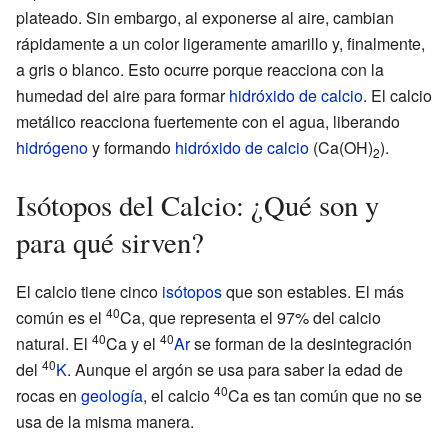
plateado. Sin embargo, al exponerse al aire, cambian
rápidamente a un color ligeramente amarillo y, finalmente,
a gris o blanco. Esto ocurre porque reacciona con la
humedad del aire para formar
hidróxido de calcio
. El calcio
metálico reacciona fuertemente con el agua, liberando
hidrógeno
y formando
hidróxido de calcio
(Ca(OH)
).
2
Isótopos del Calcio: ¿Qué son y
para qué sirven?
El calcio tiene cinco
isótopos
que son estables. El más
40
común es el
Ca, que representa el 97% del calcio
40
40
natural. El
Ca y el
Ar
se forman de la desintegración
40
del
K
. Aunque el argón se usa para saber la edad de
40
rocas en
geología
, el calcio
Ca es tan común que no se
usa de la misma manera.