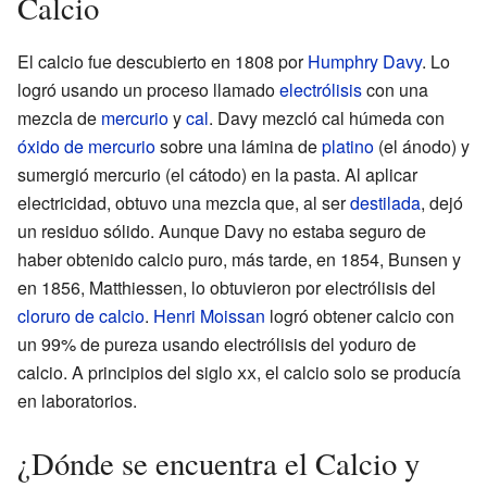
Calcio
El calcio fue descubierto en 1808 por
Humphry Davy
. Lo
logró usando un proceso llamado
electrólisis
con una
mezcla de
mercurio
y
cal
. Davy mezcló cal húmeda con
óxido de mercurio
sobre una lámina de
platino
(el ánodo) y
sumergió mercurio (el cátodo) en la pasta. Al aplicar
electricidad, obtuvo una mezcla que, al ser
destilada
, dejó
un residuo sólido. Aunque Davy no estaba seguro de
haber obtenido calcio puro, más tarde, en 1854, Bunsen y
en 1856, Matthiessen, lo obtuvieron por electrólisis del
cloruro de calcio
.
Henri Moissan
logró obtener calcio con
un 99% de pureza usando electrólisis del yoduro de
calcio. A principios del siglo
xx
, el calcio solo se producía
en laboratorios.
¿Dónde se encuentra el Calcio y